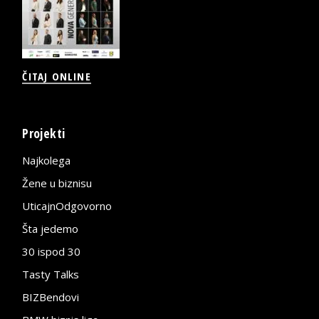
ČITAJ ONLINE
Projekti
Najkolega
Žene u biznisu
UticajnOdgovorno
Šta jedemo
30 ispod 30
Tasty Talks
BIZBendovi