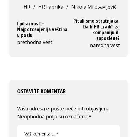
HR
/
HR Fabrika
/
Nikola Milosavljević
Pitali smo stručnjaka:
Ljubaznost –
Da li HR „radi“ za
Najpotcenjenija veština
kompaniju ili
u poslu
zaposlene?
prethodna vest
naredna vest
OSTAVITE KOMENTAR
Vaša adresa e-pošte neće biti objavljena.
Neophodna polja su označena
*