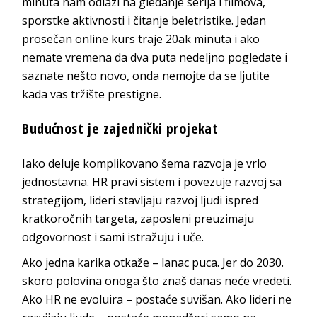
minuta nam odlazi na gledanje serija i filmova,
sporstke aktivnosti i čitanje beletristike. Jedan
prosečan online kurs traje 20ak minuta i ako
nemate vremena da dva puta nedeljno pogledate i
saznate nešto novo, onda nemojte da se ljutite
kada vas tržište prestigne.
Budućnost je zajednički projekat
Iako deluje komplikovano šema razvoja je vrlo
jednostavna. HR pravi sistem i povezuje razvoj sa
strategijom, lideri stavljaju razvoj ljudi ispred
kratkoročnih targeta, zaposleni preuzimaju
odgovornost i sami istražuju i uče.
Ako jedna karika otkaže – lanac puca. Jer do 2030.
skoro polovina onoga što znaš danas neće vredeti.
Ako HR ne evoluira – postaće suvišan. Ako lideri ne