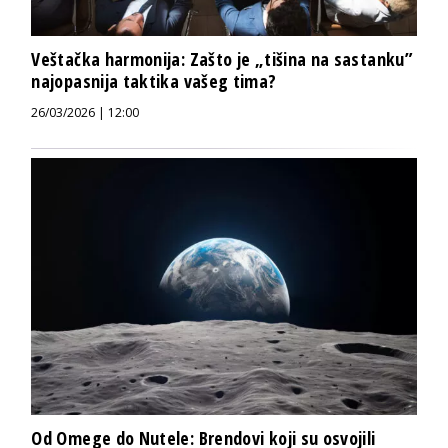
Veštačka harmonija: Zašto je „tišina na sastanku”
najopasnija taktika vašeg tima?
26/03/2026 | 12:00
Od Omege do Nutele: Brendovi koji su osvojili