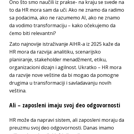
Ono što smo naučili iz prakse- na kraju se svede na
to da HR mora sam da uči. Ako ne znamo da radimo
sa podacima, ako ne razumemo AI, ako ne znamo
da vodimo transformaciju – kako očekujemo da
ćemo biti relevantni?
Zato najnovije istraživanje AIHR-a iz 2025 kaže da
HR mora da razvija: analitiku, scenarijsko
planiranje, stakeholder menadžment, etiku,
organizacioni dizajn i agilnost. Ukratko – HR mora
da razvije nove veštine da bi mogao da pomogne
drugima u transformaciji i savladavanju novih
veština.
Ali – zaposleni imaju svoj deo odgovornosti
HR može da napravi sistem, ali zaposleni moraju da
preuzmu svoj deo odgovornosti. Danas imamo