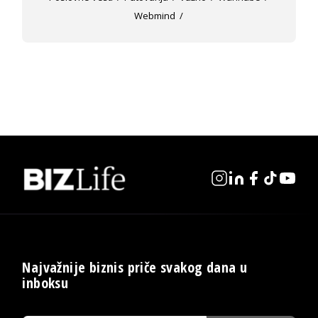
Webmind
Najvažnije biznis priče svakog dana u
inboksu