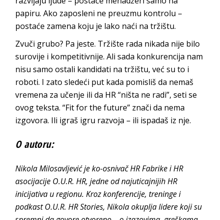
razvijaju ljude – postaće menadžeri samo na
papiru. Ako zaposleni ne preuzmu kontrolu –
postaće zamena koju je lako naći na tržištu.
Zvuči grubo? Pa jeste. Tržište rada nikada nije bilo
surovije i kompetitivnije. Ali sada konkurencija nam
nisu samo ostali kandidati na tržištu, već su to i
roboti. I zato sledeći put kada pomisliš da nemaš
vremena za učenje ili da HR “ništa ne radi”, seti se
ovog teksta. “Fit for the future” znači da nema
izgovora. Ili igraš igru razvoja – ili ispadaš iz nje.
O autoru:
Nikola Milosavljević je ko-osnivač HR Fabrike i HR
asocijacije O.U.R. HR, jedne od najuticajnijih HR
inicijativa u regionu. Kroz konferencije, treninge i
podkast O.U.R. HR Stories, Nikola okuplja lidere koji su
spremni da govore otvoreno – o izazovima, greškama,