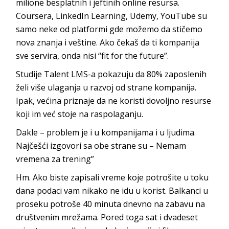
milione besplatnih i jeftinih online resursa.
Coursera, LinkedIn Learning, Udemy, YouTube su
samo neke od platformi gde možemo da stičemo
nova znanja i veštine. Ako čekaš da ti kompanija
sve servira, onda nisi “fit for the future”.
Studije Talent LMS-a pokazuju da 80% zaposlenih
želi više ulaganja u razvoj od strane kompanija.
Ipak, većina priznaje da ne koristi dovoljno resurse
koji im već stoje na raspolaganju.
Dakle – problem je i u kompanijama i u ljudima.
Najčešći izgovori sa obe strane su – Nemam
vremena za trening”
Hm. Ako biste zapisali vreme koje potrošite u toku
dana podaci vam nikako ne idu u korist. Balkanci u
proseku potroše 40 minuta dnevno na zabavu na
društvenim mrežama. Pored toga sat i dvadeset