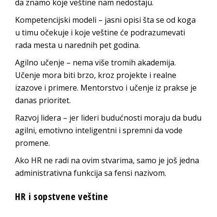
da znamo koje veštine nam nedostaju.
Kompetencijski modeli – jasni opisi šta se od koga
u timu očekuje i koje veštine će podrazumevati
rada mesta u narednih pet godina.
Agilno učenje – nema više tromih akademija.
Učenje mora biti brzo, kroz projekte i realne
izazove i primere. Mentorstvo i učenje iz prakse je
danas prioritet.
Razvoj lidera – jer lideri budućnosti moraju da budu
agilni, emotivno inteligentni i spremni da vode
promene.
Ako HR ne radi na ovim stvarima, samo je još jedna
administrativna funkcija sa fensi nazivom.
HR i sopstvene veštine