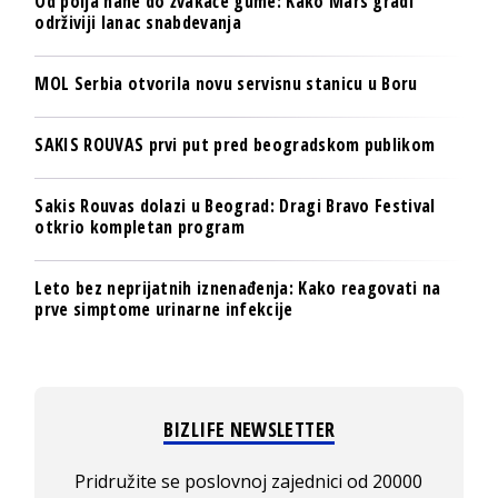
Od polja nane do žvakaće gume: Kako Mars gradi
održiviji lanac snabdevanja
MOL Serbia otvorila novu servisnu stanicu u Boru
SAKIS ROUVAS prvi put pred beogradskom publikom
Sakis Rouvas dolazi u Beograd: Dragi Bravo Festival
otkrio kompletan program
Leto bez neprijatnih iznenađenja: Kako reagovati na
prve simptome urinarne infekcije
BIZLIFE NEWSLETTER
Pridružite se poslovnoj zajednici od 20000