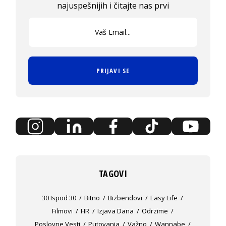
najuspešnijih i čitajte nas prvi
PRIJAVI SE
TAGOVI
30 Ispod 30
Bitno
Bizbendovi
Easy Life
Filmovi
HR
Izjava Dana
Odrzime
Poslovne Vesti
Putovanja
Važno
Wannabe