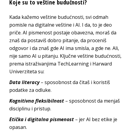
Koje su to veštine budućnosti?
Kada kažemo veštine budućnosti, svi odmah
pomisle na digitalne veštine i AI. I da, to je deo
priče. AI pismenost postaje obavezna, moraš da
znaš da postaviš dobro pitanje, da proceniš
odgovor i da znaš gde AI ima smisla, a gde ne. Ali,
nije samo AI u pitanju. Ključne veštine budućnosti,
prema istraživanjima TechLearning i Harward
Univerziteta su:
Data literacy
– sposobnost da čitaš i koristiš
podatke za odluke.
Kognitivna fleksibilnost
– sposobnost da menjaš
disciplinu i pristup.
Etička i digitalna pismenost
– jer AI bez etike je
opasan.