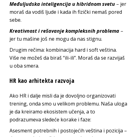
Međuljudska inteligencija u hibridnom svetu
– jer
moraš da vodiš ljude i kada ih fizički nemaš pored
sebe.
Kreativnost i rešavanje kompleksnih problema
–
jer tu mašine još ne mogu da nas stignu.
Drugim rečima: kombinacija hard i soft veština.
Više ne možeš da biraš “ili-ili”. Moraš da se razvijaš
u oba smera.
HR kao arhitekta razvoja
Ako HR i dalje misli da je dovoljno organizovati
trening, onda smo u velikom problemu. Naša uloga
je da kreiramo ekosistem učenja, a to
podrazumeva sledeće korake i faze:
Asesment potrebnih i postojećih veština i pozicija –