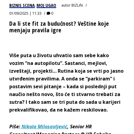
BIZNIS SCENA
MOJ UGAO
autor
BIZLife
,
01/09/2025 | 11:33
0
Da li ste fit za budućnost? Veštine koje
menjaju pravila igre
Više puta u životu uhvatio sam sebe kako
vozim “na autopilotu”. Sastanci, mejlovi,
izveštaji, projekti… Rutina koja se vrti po jasno
utvrđenim pravilima. A onda se “parkiram” i
postavim sevi pitanje – kada si poslednji put
naučio nešto novo, što će ti stvarno trebati za
sutra? I tako sam se tri puta do sada u karijeri
prekvalifikovao, da ne kažem reskilovao.
Piše:
Nikola Milosavljević
, Senior HR