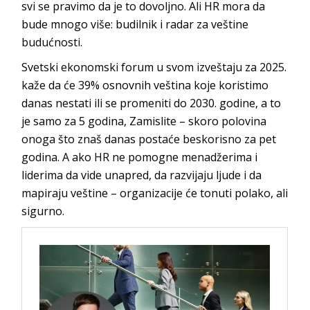
svi se pravimo da je to dovoljno. Ali HR mora da
bude mnogo više: budilnik i radar za veštine
budućnosti.
Svetski ekonomski forum u svom izveštaju za 2025.
kaže da će 39% osnovnih veština koje koristimo
danas nestati ili se promeniti do 2030. godine, a to
je samo za 5 godina, Zamislite – skoro polovina
onoga što znaš danas postaće beskorisno za pet
godina. A ako HR ne pomogne menadžerima i
liderima da vide unapred, da razvijaju ljude i da
mapiraju veštine – organizacije će tonuti polako, ali
sigurno.