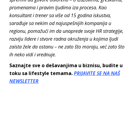
promenama i pravim ljudima iza procesa. Kao
konsultant i trener sa više od 15 godina iskustva,
sarađuje sa nekim od najuspešnijih kompanija u
regionu, pomažući im da unaprede svoje HR strategije,
razviju lidere i stvore radna okruženja u kojima ljudi
zaista žele da ostanu – ne zato što moraju, već zato što
ih neko vidi i vrednuje.
Saznajte sve o dešavanjima u biznisu, budite u
toku sa lifestyle temama.
PRIJAVITE SE NA NAŠ
NEWSLETTER