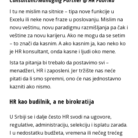
Consultant/Managing Partner @ HR Fabrika
I tu ne mislim na sitnice – tipa nove funkcije u
Excelu ili neke nove fraze u poslovanju. Mislim na
novu veštinu, novu paradigmu razmišljanja pa čak i
veštine za novu karijeru. Ako ne mogu da se setim
– to znači da kasnim. A ako kasnim ja, kao neko ko
je HR konsultant, onda kasne i ljudi oko mene.
Ista ta pitanja bi trebalo da postavimo svi –
menadžeri, HR i zaposleni. Jer tržište nas neće
pitati da li smo spremni, ono će nas jednostavno
kazniti ako nismo.
HR kao budilnik, a ne birokratija
U Srbiji se i dalje često HR svodi na ugovore,
regulative, administraciju, selekciju i isplatu zarada.
I u nedostatku budžeta, vremena ili nečeg trećeg