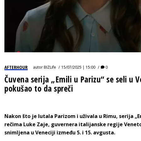
AFTERHOUR
autor
BIZLife
15/07/2025 | 15:00
0
Čuvena serija „Emili u Parizu“ se seli u 
pokušao to da spreči
Nakon što je lutala Parizom i uživala u Rimu, serija „E
rečima Luke Zaje, guvernera italijanske regije Veneto,
snimljena u Veneciji između 5. i 15. avgusta.