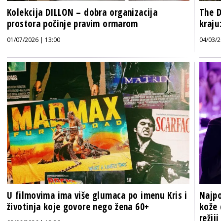
Kolekcija DILLON – dobra organizacija
The D
prostora počinje pravim ormarom
kraju
01/07/2026 | 13:00
04/03/2
U filmovima ima više glumaca po imenu Kris i
Najpo
životinja koje govore nego žena 60+
kože 
režiji