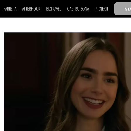
KARIJERA
AFTERHOUR
BIZTRAVEL
GASTRO ZONA
PROJEKTI
NE
POSAO
FILM I SCENA
NAJKOLEGA
LJUDI (HR)
KNJIGE
TASTY TALKS
POSAO
FILM I SCENA
NAJKOLEGA
JE
MOJ UGAO
AUTO SVET
30 ISPOD 30
LJUDI (HR)
KNJIGE
TASTY TALKS
USAVRŠAVANJE
STIL
BACK TO OFFIC
JE
MOJ UGAO
AUTO SVET
30 ISPOD 30
KNOW-HOW
WELLBEING
BIZBENDOVI
USAVRŠAVANJE
STIL
BACK TO OFFIC
BIZKOLEGIJUM
KNOW-HOW
WELLBEING
BIZBENDOVI
BMW BIZNIS LIG
BIZKOLEGIJUM
BIZLIFE WEEK
BMW BIZNIS LIG
IZJAVA GODINE
BIZLIFE WEEK
IZJAVA GODINE