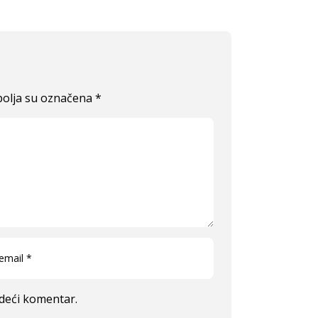
olja su označena
*
edeći komentar.