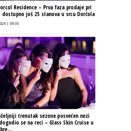
orcol Residence – Prva faza prodaje pri
: dostupno još 25 stanova u srcu Dorćola
026 | 09:30
željniji trenutak sezone posvećen nezi
dogodio se na reci – Glass Skin Cruise u
 bre...