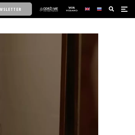
WSLETTER
E/SCHOOL
E/SCHOOL
A
A