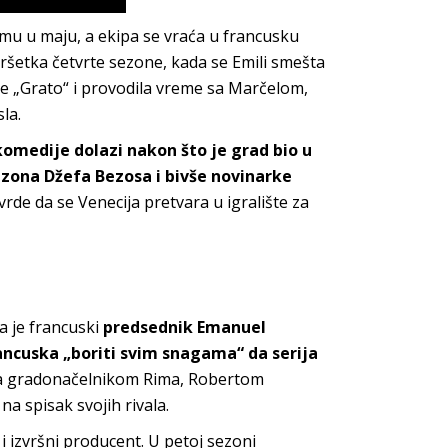
imu u maju, a ekipa se vraća u francusku
šetka četvrte sezone, kada se Emili smešta
ije „Grato“ i provodila vreme sa Marčelom,
la.
komedije dolazi nakon što je grad bio u
zona Džefa Bezosa i bivše novinarke
vrde da se Venecija pretvara u igralište za
da je francuski
predsednik Emanuel
ancuska „boriti svim snagama“ da serija
e sa gradonačelnikom Rima, Robertom
a spisak svojih rivala.
 i izvršni producent. U petoj sezoni