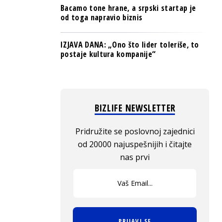
Bacamo tone hrane, a srpski startap je
od toga napravio biznis
IZJAVA DANA: „Ono što lider toleriše, to
postaje kultura kompanije“
BIZLIFE NEWSLETTER
Pridružite se poslovnoj zajednici
od 20000 najuspešnijih i čitajte
nas prvi
PRIJAVI SE