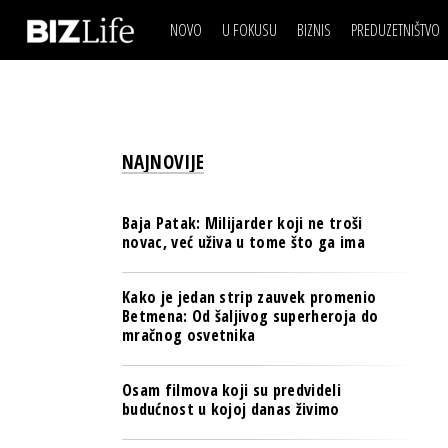
NOVO
U FOKUSU
BIZNIS
PREDUZETNIŠTVO
IZJAVA DANA
BIZNIS SCENA
VIDEO
REAL ESTATE
IZJAVA DANA
BIZNIS SCENA
BREND I KOMUNIKACI
VIDEO
REAL ESTATE
ESG & ENERGY
NAJNOVIJE
BREND I KOMUNIKACI
BANKE
ESG & ENERGY
OSIGURANJE
Baja Patak: Milijarder koji ne troši
BANKE
novac, već uživa u tome što ga ima
TECH I AI
OSIGURANJE
BIZNIS & SPORT
Kako je jedan strip zauvek promenio
TECH I AI
Betmena: Od šaljivog superheroja do
PULS REGIONA
mračnog osvetnika
BIZNIS & SPORT
NOVO NA RAFU
PULS REGIONA
Osam filmova koji su predvideli
budućnost u kojoj danas živimo
NOVO NA RAFU