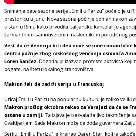
Snimanje pete sezone serije „Emili u Parizu“ počelo je u R
prestonicu u junu. Nova sezona počinje odmah nakon zavr
u stan u Rimu kako bi vodila italijansku kancelariju agenc
šarmantnim i samouverenim naslednikom porodičnog pos
Vest da će Venecija biti deo nove sezone romantične 
centru pažnje zbog raskošnog venčanja osnivača Ama
Loren Sančez.
Događaj je izazvao proteste aktivista koji t
bogate, na štetu lokalnog stanovništva.
Makron želi da zadrži seriju u Francuskoj
Uticaj Emili u Parizu na popularnu kulturu je toliko veliki 
Makron prošlog oktobra rekao za Varajeti da će se Fr
ostane u zemlji.
Ta izjava je izazvala šaljivo takmičenj
Gvaltijerijem. Sada Makron može da doda guvernera Zaiju n
Seriju „Emili u Parizu“ je kreirao Daren Star, koji je takođe