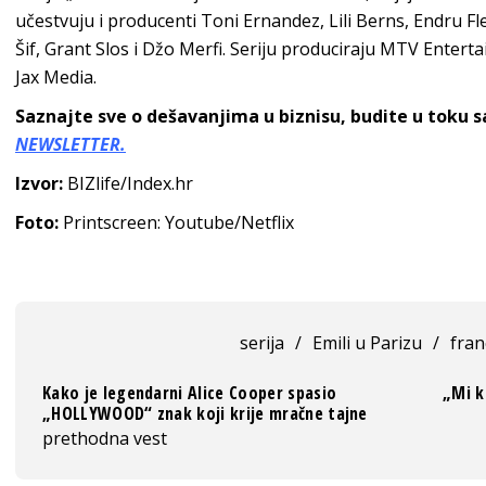
učestvuju i producenti Toni Ernandez, Lili Berns, Endru F
Šif, Grant Slos i Džo Merfi. Seriju produciraju MTV Entert
Jax Media.
Saznajte sve o dešavanjima u biznisu, budite u toku 
NEWSLETTER.
Izvor:
BIZlife/Index.hr
Foto:
Printscreen: Youtube/Netflix
serija
/
Emili u Parizu
/
fran
Kako je legendarni Alice Cooper spasio
„Mi k
„HOLLYWOOD“ znak koji krije mračne tajne
prethodna vest