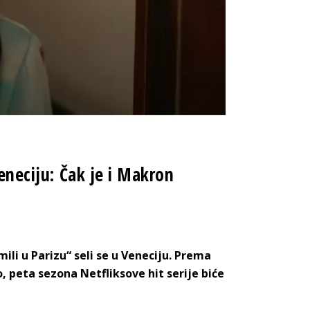
Veneciju: Čak je i Makron
mili u Parizu“ seli se u Veneciju. Prema
 peta sezona Netfliksove hit serije biće