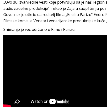
„Ovo su izvanredne vesti koje potvrđuju da je naš region 
audiovizuelne produkcije“, rekao je Zaja u saopštenju pos
Guverner je otkrio da reditelj filma „Emili u Parizu“ Endru
Filmske komisije Veneta i venecijanske produkcijske kuće 
Snimanje je već održano u Rimu i Parizu.