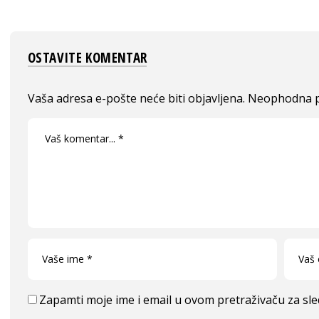
OSTAVITE KOMENTAR
Vaša adresa e-pošte neće biti objavljena.
Neophodna p
Zapamti moje ime i email u ovom pretraživaču za sl