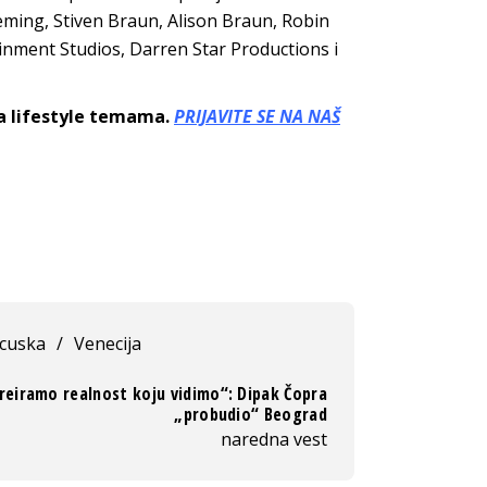
leming, Stiven Braun, Alison Braun, Robin
ainment Studios, Darren Star Productions i
sa lifestyle temama.
PRIJAVITE SE NA NAŠ
cuska
/
Venecija
reiramo realnost koju vidimo“: Dipak Čopra
„probudio“ Beograd
naredna vest