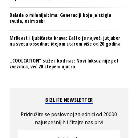
Balada o milenijalcima: Generaciji koja je stigla
svuda, osim sebi
MrBeast i ljubičasta krava: Zašto je najveći jutjuber
na svetu opsednut idejom starom više od 20 godina
„COOLCATION“ stiže i kod nas: Novi luksuz nije pet
zvezdica, već 20 stepeni ujutro
BIZLIFE NEWSLETTER
Pridružite se poslovnoj zajednici od 20000
najuspešnijih i čitajte nas prvi