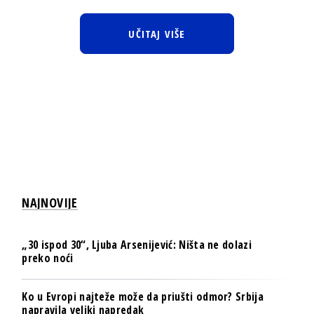
UČITAJ VIŠE
NAJNOVIJE
„30 ispod 30“, Ljuba Arsenijević: Ništa ne dolazi
preko noći
Ko u Evropi najteže može da priušti odmor? Srbija
napravila veliki napredak