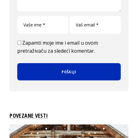
Zapamti moje ime i email u ovom
pretraživaču za sledeći komentar.
POVEZANE VESTI