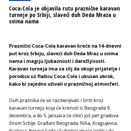
Coca-Cola je objavila rutu praznične karavan
turneje po Srbiji, slaveći duh Deda Mraza u
svima nama
Praznični Coca-Cola karavan kreće na 14-dnevni
put kroz Srbiju, slaveći duh Deda Mraz u svima
nama i magiju ljubaznosti i darežljivosti.
Karavan turneja ima za cilj da okupi prijatelje i
porodicu uz flašicu Coca-Cole i ukusan obrok,
kako bi zajedno uživali u prazničnoj atmosferi.
Duh praznika će se razmenjivati i širiti kroz
karavan turneju koja će krenuti iz Beograda 9.
decembra, a do 5. januara će obići još pet gradova
širom Srbije. Građani Beograda, Niša, Kragujevca,
Kraljeva, Novog Sada i Subotice imaće priliku da