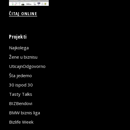
ČITAJ ONLINE
Projekti
Najkolega
Žene u biznisu
UticajnOdgovorno
Šta jedemo
30 ispod 30
Tasty Talks
BIZBendovi
BMW biznis liga
Bizlife Week