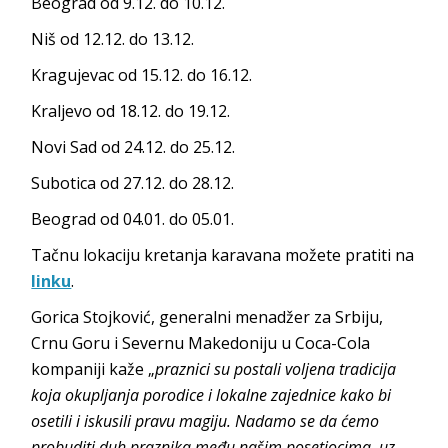
Beograd od 9.12. do 10.12.
Niš od 12.12. do 13.12.
Kragujevac od 15.12. do 16.12.
Kraljevo od 18.12. do 19.12.
Novi Sad od 24.12. do 25.12.
Subotica od 27.12. do 28.12.
Beograd od 04.01. do 05.01.
Tačnu lokaciju kretanja karavana možete pratiti na
linku
.
Gorica Stojković, generalni menadžer za Srbiju,
Crnu Goru i Severnu Makedoniju u Coca-Cola
kompaniji kaže „
praznici su postali voljena tradicija
koja okupljanja porodice i lokalne zajednice kako bi
osetili i iskusili pravu magiju. Nadamo se da ćemo
probuditi duh praznika među našim posetiocima, uz