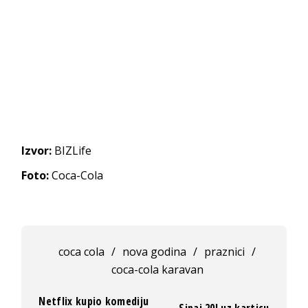
Izvor:
BIZLife
Foto:
Coca-Cola
coca cola
/
nova godina
/
praznici
/
coca-cola karavan
Netflix kupio komediju
Sipaj 20l uz karticu