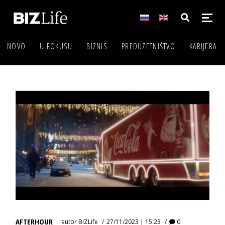
NOVO
U FOKUSU
BIZNIS
PREDUZETNIŠTVO
KARIJERA
AFTERHOUR
autor
BIZLife
27/11/2023 | 15:23
0