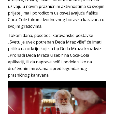
uživaju u novim prazničnim aktivnostima sa svojim
prijateljima i porodicom uz osvežavajuću flašicu
Coca-Cole tokom dvodnevnog boravka karavana u
svojim gradovima.
Tokom dana, posetioci karavanske postavke
„Svetu je uvek potreban Deda Mraz više“ će imati
priliku da otkriju koji su tip Deda Mraza kroz kviz
„Pronađi Deda Mraza u sebi“ na Coca-Cola
aplikaciji, ili da naprave selfi i podele slike na
društvenim mrežama ispred legendarnog
prazničnog karavana.