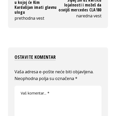
u kojoj će Kim
lojalnosti i možeš da
Kardašijan imati glavnu
osvijiš mercedes CLA180
ulogu
naredna vest
prethodna vest
OSTAVITE KOMENTAR
Vaša adresa e-pošte neće biti objavljena.
Neophodna polja su označena
*