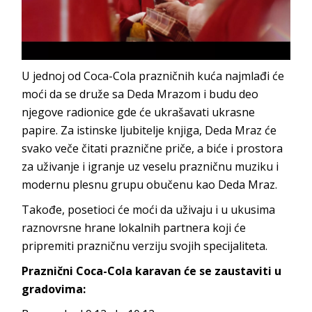
U jednoj od Coca-Cola prazničnih kuća najmlađi će
moći da se druže sa Deda Mrazom i budu deo
njegove radionice gde će ukrašavati ukrasne
papire. Za istinske ljubitelje knjiga, Deda Mraz će
svako veče čitati praznične priče, a biće i prostora
za uživanje i igranje uz veselu prazničnu muziku i
modernu plesnu grupu obučenu kao Deda Mraz.
Takođe, posetioci će moći da uživaju i u ukusima
raznovrsne hrane lokalnih partnera koji će
pripremiti prazničnu verziju svojih specijaliteta.
Praznični Coca-Cola karavan će se zaustaviti u
gradovima: