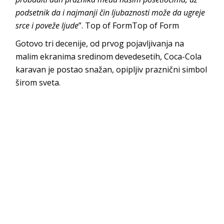
podsetnik da i najmanji čin ljubaznosti može da ugreje
srce i poveže ljude
”. Top of FormTop of Form
Gotovo tri decenije, od prvog pojavljivanja na
malim ekranima sredinom devedesetih, Coca-Cola
karavan je postao snažan, opipljiv praznični simbol
širom sveta.