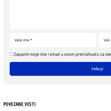
Zapamti moje ime i email u ovom pretraživaču za sl
POVEZANE VESTI