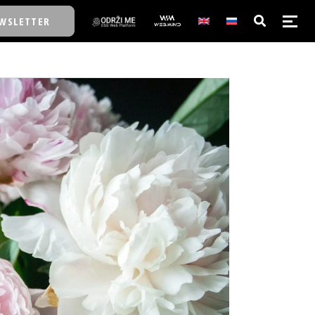
WSLETTER
E/SCHOOL
E/SCHOOL
A
A