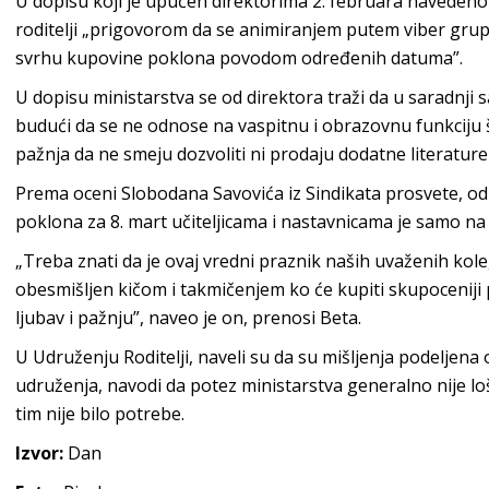
U dopisu koji je upućen direktorima 2. februara navedeno 
roditelji „prigovorom da se animiranjem putem viber gru
svrhu kupovine poklona povodom određenih datuma”.
U dopisu ministarstva se od direktora traži da u saradnji 
budući da se ne odnose na vaspitnu i obrazovnu funkciju 
pažnja da ne smeju dozvoliti ni prodaju dodatne literatur
Prema oceni Slobodana Savovića iz Sindikata prosvete, od
poklona za 8. mart učiteljicama i nastavnicama je samo na 
„Treba znati da je ovaj vredni praznik naših uvaženih ko
obesmišljen kičom i takmičenjem ko će kupiti skupoceniji po
ljubav i pažnju”, naveo je on, prenosi Beta.
U Udruženju Roditelji, naveli su da su mišljenja podeljena 
udruženja, navodi da potez ministarstva generalno nije loš
tim nije bilo potrebe.
Izvor:
Dan