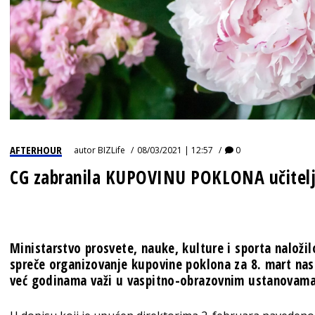
AFTERHOUR
autor
BIZLife
08/03/2021 | 12:57
0
CG zabranila KUPOVINU POKLONA učitelj
Ministarstvo prosvete, nauke, kulture i sporta naloži
spreče organizovanje kupovine poklona za
8. mart
nas
već godinama važi u vaspitno-obrazovnim ustanovama,