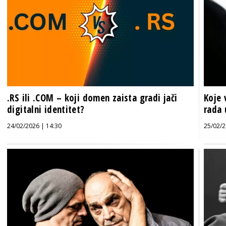
.RS ili .COM – koji domen zaista gradi jači
Koje 
digitalni identitet?
rada 
24/02/2026 | 14:30
25/02/2