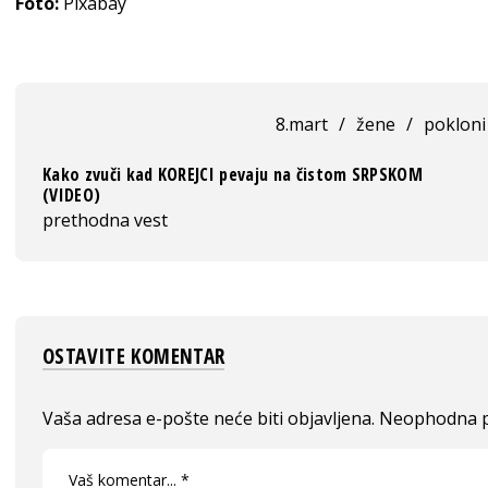
Foto:
Pixabay
8.mart
/
žene
/
pokloni
Kako zvuči kad KOREJCI pevaju na čistom SRPSKOM
(VIDEO)
prethodna vest
OSTAVITE KOMENTAR
Vaša adresa e-pošte neće biti objavljena.
Neophodna p