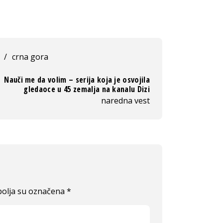
/
crna gora
Nauči me da volim – serija koja je osvojila
gledaoce u 45 zemalja na kanalu Dizi
naredna vest
olja su označena
*