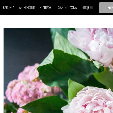
KARIJERA
AFTERHOUR
BIZTRAVEL
GASTRO ZONA
PROJEKTI
NE
POSAO
FILM I SCENA
NAJKOLEGA
LJUDI (HR)
KNJIGE
TASTY TALKS
POSAO
FILM I SCENA
NAJKOLEGA
JE
MOJ UGAO
AUTO SVET
30 ISPOD 30
LJUDI (HR)
KNJIGE
TASTY TALKS
USAVRŠAVANJE
STIL
BACK TO OFFIC
JE
MOJ UGAO
AUTO SVET
30 ISPOD 30
KNOW-HOW
WELLBEING
BIZBENDOVI
USAVRŠAVANJE
STIL
BACK TO OFFIC
BIZKOLEGIJUM
KNOW-HOW
WELLBEING
BIZBENDOVI
BMW BIZNIS LIG
BIZKOLEGIJUM
BIZLIFE WEEK
BMW BIZNIS LIG
IZJAVA GODINE
BIZLIFE WEEK
IZJAVA GODINE