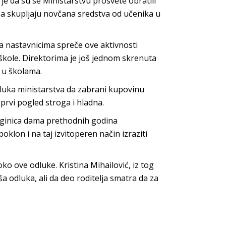
je da su se Ministarstvu prosvete obratili
pa skupljaju novčana sredstva od učenika u
sa nastavnicima spreče ove aktivnosti
škole. Direktorima je još jednom skrenuta
e u školama.
luka ministarstva da zabrani kupovinu
prvi pogled stroga i hladna.
leginica dama prethodnih godina
klon i na taj izvitoperen način izraziti
oko ove odluke. Kristina Mihailović, iz tog
a odluka, ali da deo roditelja smatra da za