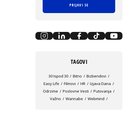
PRIJAVI SE
TAGOVI
30 Ispod 30
Bitno
Bizbendovi
Easy Life
Filmovi
HR
Izjava Dana
Odrzime
Poslovne Vesti
Putovanja
Važno
Wannabe
Webmind