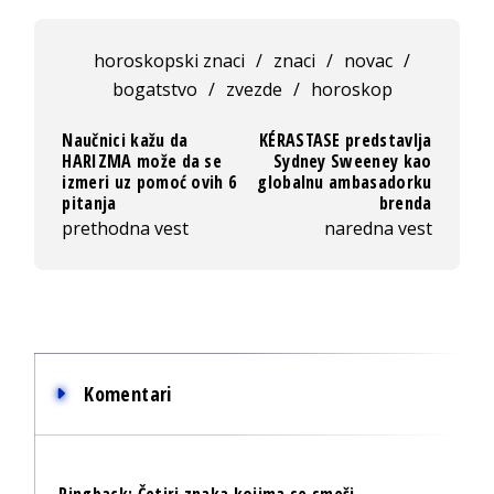
horoskopski znaci
/
znaci
/
novac
/
bogatstvo
/
zvezde
/
horoskop
Naučnici kažu da
KÉRASTASE predstavlja
HARIZMA može da se
Sydney Sweeney kao
izmeri uz pomoć ovih 6
globalnu ambasadorku
pitanja
brenda
prethodna vest
naredna vest
Komentari