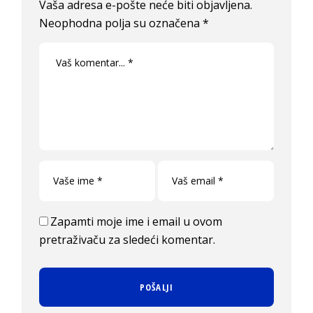
Vaša adresa e-pošte neće biti objavljena.
Neophodna polja su označena
*
Zapamti moje ime i email u ovom
pretraživaču za sledeći komentar.