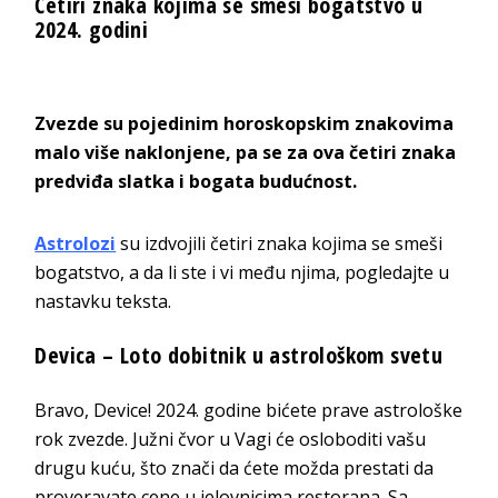
Četiri znaka kojima se smeši bogatstvo u
2024. godini
Zvezde su pojedinim horoskopskim znakovima
malo više naklonjene, pa se za ova četiri znaka
predviđa slatka i bogata budućnost.
Astrolozi
su izdvojili četiri znaka kojima se smeši
bogatstvo, a da li ste i vi među njima, pogledajte u
nastavku teksta.
Devica – Loto dobitnik u astrološkom svetu
Bravo, Device! 2024. godine bićete prave astrološke
rok zvezde. Južni čvor u Vagi će osloboditi vašu
drugu kuću, što znači da ćete možda prestati da
proveravate cene u jelovnicima restorana. Sa