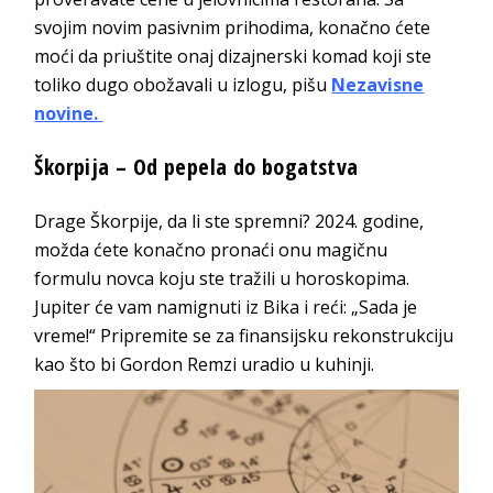
svojim novim pasivnim prihodima, konačno ćete
moći da priuštite onaj dizajnerski komad koji ste
toliko dugo obožavali u izlogu, pišu
Nezavisne
novine.
Škorpija – Od pepela do bogatstva
Drage Škorpije, da li ste spremni? 2024. godine,
možda ćete konačno pronaći onu magičnu
formulu novca koju ste tražili u horoskopima.
Jupiter će vam namignuti iz Bika i reći: „Sada je
vreme!“ Pripremite se za finansijsku rekonstrukciju
kao što bi Gordon Remzi uradio u kuhinji.