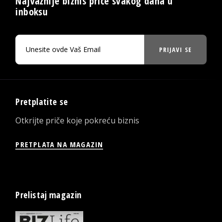
Najvažnije biznis priče svakog dana u
inboksu
PRIJAVI SE
Pretplatite se
Otkrijte priče koje pokreću biznis
PRETPLATA NA MAGAZIN
Prelistaj magazin