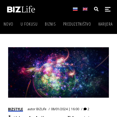
NOVO
U FOKUSU
BIZNIS
PREDUZETNIŠTVO
KARIJERA
BIZSTYLE
autor
BIZLife
08/01/2024 | 16:00
2