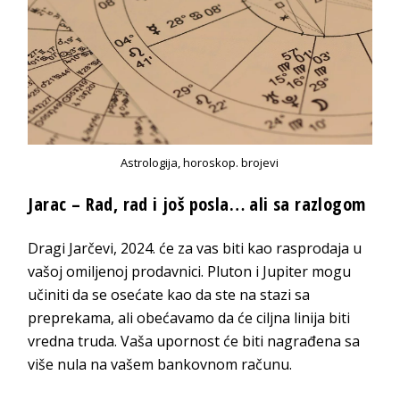
Astrologija, horoskop. brojevi
Jarac – Rad, rad i još posla… ali sa razlogom
Dragi Jarčevi, 2024. će za vas biti kao rasprodaja u
vašoj omiljenoj prodavnici. Pluton i Jupiter mogu
učiniti da se osećate kao da ste na stazi sa
preprekama, ali obećavamo da će ciljna linija biti
vredna truda. Vaša upornost će biti nagrađena sa
više nula na vašem bankovnom računu.