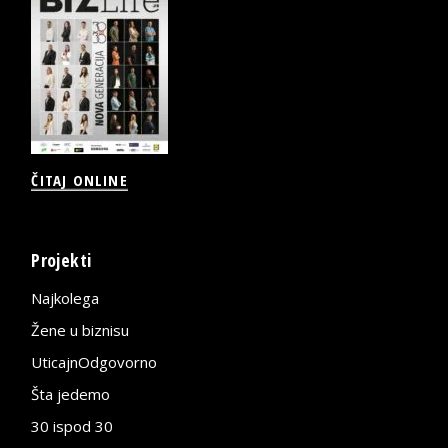
ČITAJ ONLINE
Projekti
Najkolega
Žene u biznisu
UticajnOdgovorno
Šta jedemo
30 ispod 30