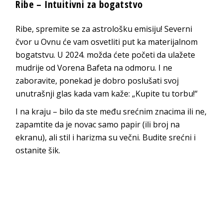
Ribe – Intuitivni za bogatstvo
Ribe, spremite se za astrološku emisiju! Severni
čvor u Ovnu će vam osvetliti put ka materijalnom
bogatstvu. U 2024. možda ćete početi da ulažete
mudrije od Vorena Bafeta na odmoru. I ne
zaboravite, ponekad je dobro poslušati svoj
unutrašnji glas kada vam kaže: „Kupite tu torbu!“
I na kraju – bilo da ste među srećnim znacima ili ne,
zapamtite da je novac samo papir (ili broj na
ekranu), ali stil i harizma su večni. Budite srećni i
ostanite šik.