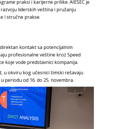
grame praksi i karijerne prilike. AIESEC je
razvoju liderskih veština i pružanju
e i stručne prakse.
direktan kontakt sa potencijalnim
jaju profesionalne veštine kroz Speed
ice koje vode predstavnici kompanija.
 u okviru kog učesnici timski rešavaju
 u periodu od 16. do 25. novembra.