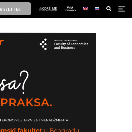
WSLETTER
E/SCHOOL
E/SCHOOL
A
A