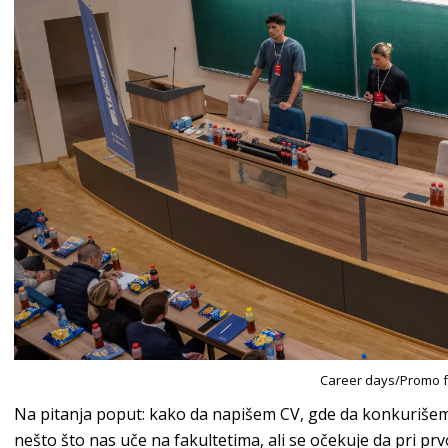
Career days/Promo f
Na pitanja poput: kako da napišem CV, gde da konkurišem
nešto što nas uče na fakultetima, ali se očekuje da pri 