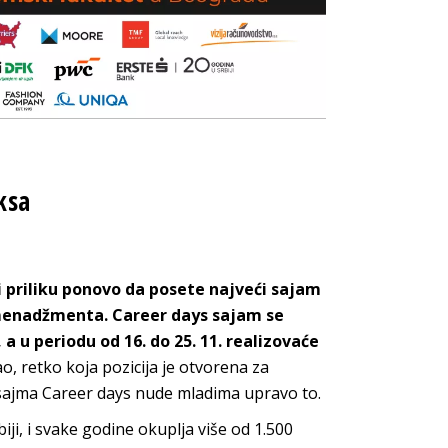
ksa
 priliku ponovo da posete najveći sajam
i menadžmenta. Career days sajam se
 u periodu od 16. do 25. 11. realizovaće
, retko koja pozicija je otvorena za
 sajma Career days nude mladima upravo to.
iji, i svake godine okuplja više od 1.500