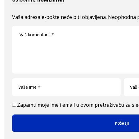
Vaša adresa e-pošte neće biti objavljena.
Neophodna p
Zapamti moje ime i email u ovom pretraživaču za sl