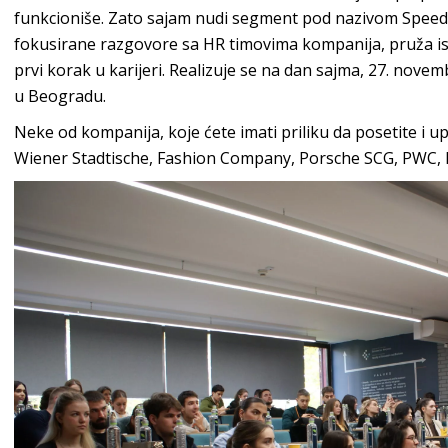
funkcioniše. Zato sajam nudi segment pod nazivom Speed 
fokusirane razgovore sa HR timovima kompanija, pruža i
prvi korak u karijeri. Realizuje se na dan sajma, 27. no
u Beogradu.
Neke od kompanija, koje ćete imati priliku da posetite i 
Wiener Stadtische, Fashion Company, Porsche SCG, PWC, N