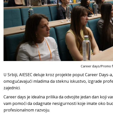
Career days/Promo f
U Srbiji, AIESEC deluje kroz projekte poput Career Days-
omogućavajući mladima da steknu iskustvo, izgrade profe
zajednici.
Career days je idealna prilika da odvojite jedan dan koji v
vam pomoći da odagnate nesigurnosti koje imate oko bud
profesionalnom razvoju.