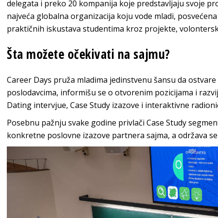
delegata i preko 20 kompanija koje predstavljaju svoje pro
najveća globalna organizacija koju vode mladi, posvećena 
praktičnih iskustava studentima kroz projekte, volontersk
Šta možete očekivati na sajmu?
Career Days pruža mladima jedinstvenu šansu da ostvare 
poslodavcima, informišu se o otvorenim pozicijama i razvi
Dating intervjue, Case Study izazove i interaktivne radion
Posebnu pažnju svake godine privlači Case Study segment,
konkretne poslovne izazove partnera sajma, a održava se