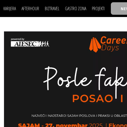
KARIJERA
AFTERHOUR
BIZTRAVEL
GASTRO ZONA
PROJEKTI
NE
POSAO
FILM I SCENA
NAJKOLEGA
LJUDI (HR)
KNJIGE
TASTY TALKS
POSAO
FILM I SCENA
NAJKOLEGA
JE
MOJ UGAO
AUTO SVET
30 ISPOD 30
LJUDI (HR)
KNJIGE
TASTY TALKS
USAVRŠAVANJE
STIL
BACK TO OFFIC
JE
MOJ UGAO
AUTO SVET
30 ISPOD 30
KNOW-HOW
WELLBEING
BIZBENDOVI
USAVRŠAVANJE
STIL
BACK TO OFFIC
BIZKOLEGIJUM
KNOW-HOW
WELLBEING
BIZBENDOVI
BMW BIZNIS LIG
BIZKOLEGIJUM
BIZLIFE WEEK
BMW BIZNIS LIG
IZJAVA GODINE
BIZLIFE WEEK
IZJAVA GODINE