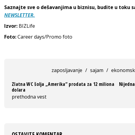
Saznajte sve o dešavanjima u biznisu, budite u toku 
NEWSLETTER.
Izvor:
BIZLife
Foto:
Career days/Promo foto
zaposljavanje
/
sajam
/
ekonomski
Zlatna WC šolja „Amerika“ prodata za 12 miliona
Nijedna
dolara
prethodna vest
OSTAVITE KOMENTAR