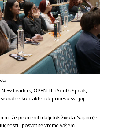
oto
a, New Leaders, OPEN IT i Youth Speak,
sionalne kontakte i doprinesu svojoj
am može promeniti dalji tok života. Sajam će
ućnosti i posvetite vreme vašem