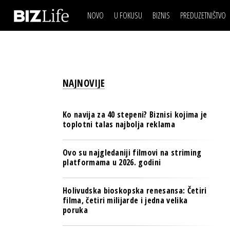
NOVO
U FOKUSU
BIZNIS
PREDUZETNIŠTVO
IZJAVA DANA
BIZNIS SCENA
VIDEO
REAL ESTATE
IZJAVA DANA
BIZNIS SCENA
BREND I KOMUNIKACI
VIDEO
REAL ESTATE
ESG & ENERGY
NAJNOVIJE
BREND I KOMUNIKACI
BANKE
ESG & ENERGY
OSIGURANJE
Ko navija za 40 stepeni? Biznisi kojima je
BANKE
toplotni talas najbolja reklama
TECH I AI
OSIGURANJE
BIZNIS & SPORT
Ovo su najgledaniji filmovi na striming
TECH I AI
platformama u 2026. godini
PULS REGIONA
BIZNIS & SPORT
NOVO NA RAFU
Holivudska bioskopska renesansa: Četiri
PULS REGIONA
filma, četiri milijarde i jedna velika
poruka
NOVO NA RAFU