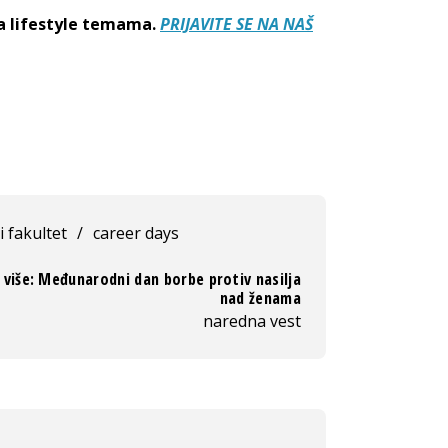
sa lifestyle temama.
PRIJAVITE SE NA NAŠ
 fakultet
/
career days
 više: Međunarodni dan borbe protiv nasilja
nad ženama
naredna vest