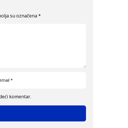
olja su označena
*
edeći komentar.