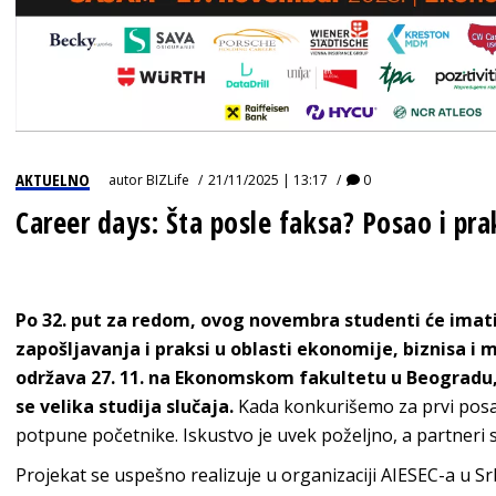
AKTUELNO
autor
BIZLife
21/11/2025 | 13:17
0
Career days: Šta posle faksa? Posao i pra
Po 32. put za redom, ovog novembra studenti će imati
zapošljavanja i praksi u oblasti ekonomije, biznisa 
održava 27. 11. na Ekonomskom fakultetu u Beogradu, a
se velika studija slučaja.
Kada konkurišemo za prvi posao
potpune početnike. Iskustvo je uvek poželjno, a partneri
Projekat se uspešno realizuje u organizaciji AIESEC-a u Srb