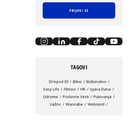
PRIJAVI SE
TAGOVI
30 Ispod 30
Bitno
Bizbendovi
Easy Life
Filmovi
HR
Izjava Dana
Odrzime
Poslovne Vesti
Putovanja
Važno
Wannabe
Webmind