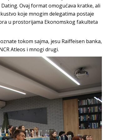
Dating. Ovaj format omogućava kratke, ali
skustvo koje mnogim delegatima postaje
vembra u prostorijama Ekonomskog fakulteta
upoznate tokom sajma, jesu Raiffeisen banka,
CR Atleos i mnogi drugi.