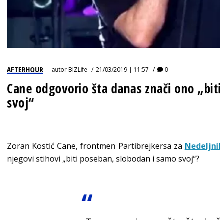
AFTERHOUR
autor
BIZLife
21/03/2019 | 11:57
0
Cane odgovorio šta danas znači ono „bit
svoj“
Zoran Kostić Cane, frontmen Partibrejkersa za
Nedeljni
njegovi stihovi „biti poseban, slobodan i samo svoj“?