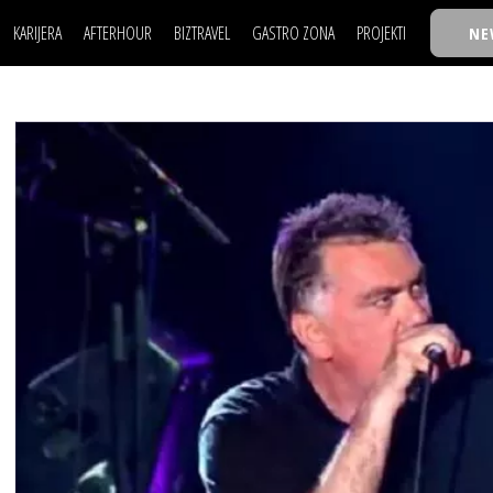
KARIJERA
AFTERHOUR
BIZTRAVEL
GASTRO ZONA
PROJEKTI
NE
POSAO
FILM I SCENA
NAJKOLEGA
LJUDI (HR)
KNJIGE
TASTY TALKS
POSAO
FILM I SCENA
NAJKOLEGA
JE
MOJ UGAO
AUTO SVET
30 ISPOD 30
LJUDI (HR)
KNJIGE
TASTY TALKS
USAVRŠAVANJE
STIL
BACK TO OFFIC
JE
MOJ UGAO
AUTO SVET
30 ISPOD 30
KNOW-HOW
WELLBEING
BIZBENDOVI
USAVRŠAVANJE
STIL
BACK TO OFFIC
BIZKOLEGIJUM
KNOW-HOW
WELLBEING
BIZBENDOVI
BMW BIZNIS LIG
BIZKOLEGIJUM
BIZLIFE WEEK
BMW BIZNIS LIG
IZJAVA GODINE
BIZLIFE WEEK
IZJAVA GODINE