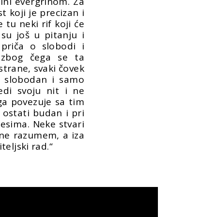
ini evergrinom. Za
t koji je precizan i
 tu neki rif koji će
su još u pitanju i
priča o slobodi i
 zbog čega se ta
strane, svaki čovek
n, slobodan i samo
di svoju nit i ne
ga povezuje sa tim
 ostati budan i pri
besima. Neke stvari
m ne razumem, a iza
eljski rad.“