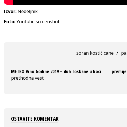
Izvor:
Nedeljnik
Foto:
Youtube screenshot
zoran kostić cane
/
pa
METRO Vino Godine 2019 – duh Toskane u boci
premije
prethodna vest
OSTAVITE KOMENTAR