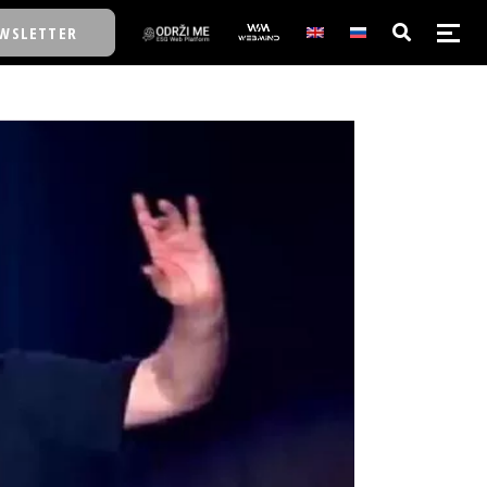
WSLETTER
E/SCHOOL
E/SCHOOL
A
A