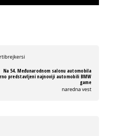
rtibrejkersi
Na 54. Međunarodnom salonu automobila
rno predstavljeni najnoviji automobili BMW
game
naredna vest