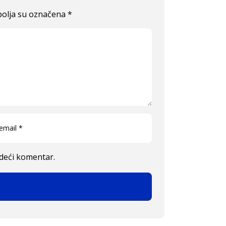
olja su označena
*
edeći komentar.