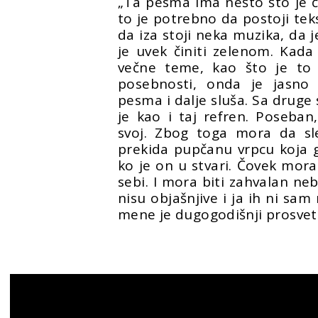
„Ta pesma ima nešto što je č
to je potrebno da postoji teks
da iza stoji neka muzika, da je
je uvek činiti zelenom. Kada 
večne teme, kao što je to 
posebnosti, onda je jasno
pesma i dalje sluša. Sa druge 
je kao i taj refren. Poseba
svoj. Zbog toga mora da sle
prekida pupčanu vrpcu koja 
ko je on u stvari. Čovek mora
sebi. I mora biti zahvalan ne
nisu objašnjive i ja ih ni sa
mene je dugogodišnji prosvetit