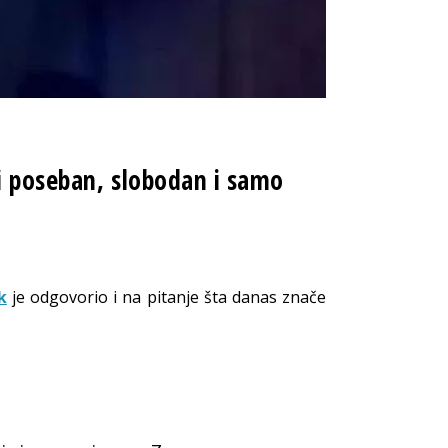
i poseban, slobodan i samo
k
je odgovorio i na pitanje šta danas znače