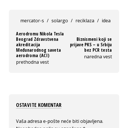
mercator-s
/
solargo
/
reciklaza
/
idea
Aerodromu Nikola Tesla
Beograd Zdravstvena
Biznismeni koji se
akreditacija
prijave PKS – u Srbiju
Međunarodnog saveta
bez PCR testa
aerodroma (ACI)
naredna vest
prethodna vest
OSTAVITE KOMENTAR
Vaša adresa e-pošte neće biti objavljena.