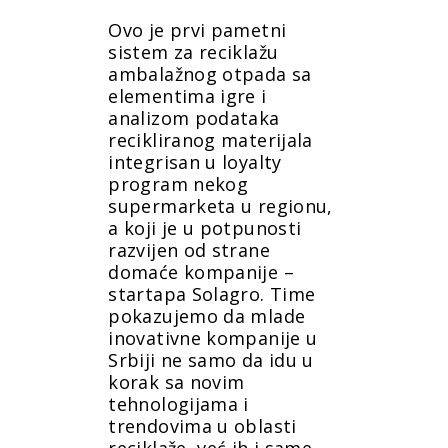
Ovo je prvi pametni
sistem za reciklažu
ambalažnog otpada sa
elementima igre i
analizom podataka
recikliranog materijala
integrisan u loyalty
program nekog
supermarketa u regionu,
a koji je u potpunosti
razvijen od strane
domaće kompanije –
startapa Solagro. Time
pokazujemo da mlade
inovativne kompanije u
Srbiji ne samo da idu u
korak sa novim
tehnologijama i
trendovima u oblasti
reciklaže, već ih i same