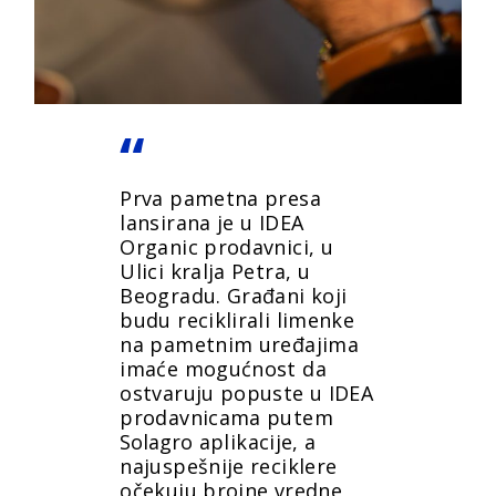
Prva pametna presa
lansirana je u IDEA
Organic prodavnici, u
Ulici kralja Petra, u
Beogradu. Građani koji
budu reciklirali limenke
na pametnim uređajima
imaće mogućnost da
ostvaruju popuste u IDEA
prodavnicama putem
Solagro
aplikacije, a
najuspešnije reciklere
očekuju brojne vredne