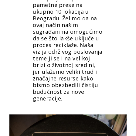
pametne prese na
ukupno 10 lokacija u
Beogradu. Želimo da na
ovaj način našim
sugrađanima omogućimo
da se što lakše uključe u
proces reciklaže. Naša
vizija održivog poslovanja
temelji se i na velikoj
brizi o životnoj sredini,
jer ulažemo veliki trud i
značajne resurse kako
bismo obezbedili čistiju
budućnost za nove
generacije.