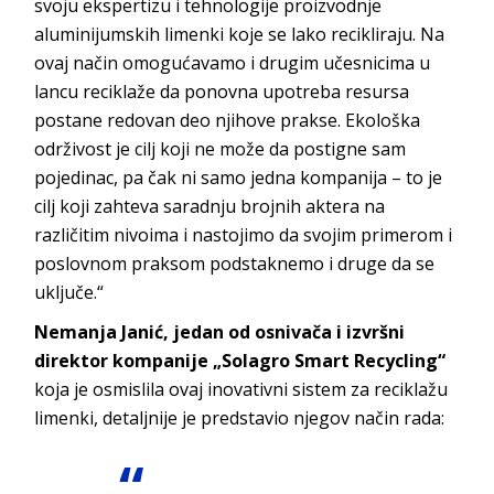
svoju ekspertizu i tehnologije proizvodnje
aluminijumskih limenki koje se lako recikliraju. Na
ovaj način omogućavamo i drugim učesnicima u
lancu reciklaže da ponovna upotreba resursa
postane redovan deo njihove prakse. Ekološka
održivost je cilj koji ne može da postigne sam
pojedinac, pa čak ni samo jedna kompanija – to je
cilj koji zahteva saradnju brojnih aktera na
različitim nivoima i nastojimo da svojim primerom i
poslovnom praksom podstaknemo i druge da se
uključe.“
Nemanja Janić, jedan od osnivača i izvršni
direktor kompanije
„Solagro Smart Recycling“
koja je osmislila ovaj inovativni sistem za reciklažu
limenki, detaljnije je predstavio njegov način rada: