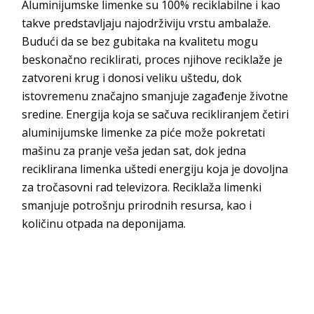
Aluminijumske limenke su 100% reciklabilne i kao
takve predstavljaju najodrživiju vrstu ambalaže.
Budući da se bez gubitaka na kvalitetu mogu
beskonačno reciklirati, proces njihove reciklaže je
zatvoreni krug i donosi veliku uštedu, dok
istovremenu značajno smanjuje zagađenje životne
sredine. Energija koja se sačuva recikliranjem četiri
aluminijumske limenke za piće može pokretati
mašinu za pranje veša jedan sat, dok jedna
reciklirana limenka uštedi energiju koja je dovoljna
za tročasovni rad televizora. Reciklaža limenki
smanjuje potrošnju prirodnih resursa, kao i
količinu otpada na deponijama.