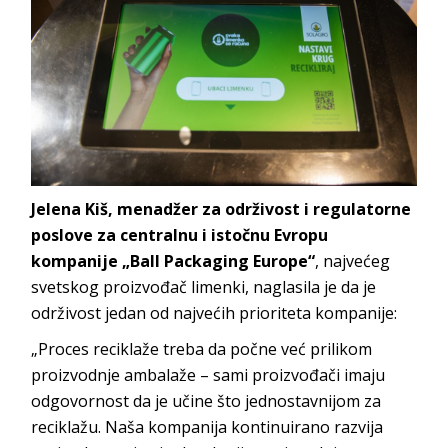
Jelena Kiš, menadžer za održivost i regulatorne
poslove za centralnu i istočnu Evropu
kompanije „Ball
Packaging Europe“
, najvećeg
svetskog proizvođač limenki, naglasila je da je
održivost jedan od najvećih prioriteta kompanije:
„Proces reciklaže treba da počne već prilikom
proizvodnje ambalaže – sami proizvođači imaju
odgovornost da je učine što jednostavnijom za
reciklažu. Naša kompanija kontinuirano razvija