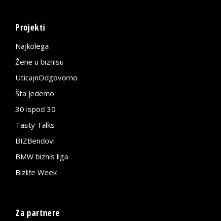
Projekti
Najkolega
Žene u biznisu
UticajnOdgovorno
Šta jedemo
30 ispod 30
Tasty Talks
BIZBendovi
BMW biznis liga
Bizlife Week
Za partnere