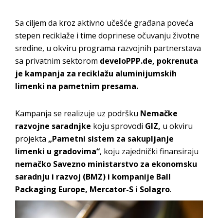
Sa ciljem da kroz aktivno učešće građana poveća
stepen reciklaže i time doprinese očuvanju životne
sredine, u okviru programa razvojnih partnerstava
sa privatnim sektorom
develoPPP.de, pokrenuta
je
kampanja za reciklažu aluminijumskih
limenki na pametnim presama.
Kampanja se realizuje uz podršku
Nemačke
razvojne saradnjke
koju sprovodi
GIZ,
u okviru
projekta
„Pametni sistem za sakupljanje
limenki u gradovima“
, koju zajednički finansiraju
nemačko Savezno ministarstvo za ekonomsku
saradnju i razvoj (BMZ) i kompanije Ball
Packaging Europe, Mercator-S i Solagro
.