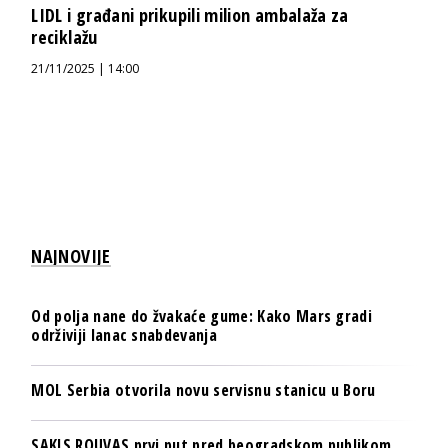
LIDL i građani prikupili milion ambalaža za
reciklažu
21/11/2025 | 14:00
NAJNOVIJE
Od polja nane do žvakaće gume: Kako Mars gradi
održiviji lanac snabdevanja
MOL Serbia otvorila novu servisnu stanicu u Boru
SAKIS ROUVAS prvi put pred beogradskom publikom