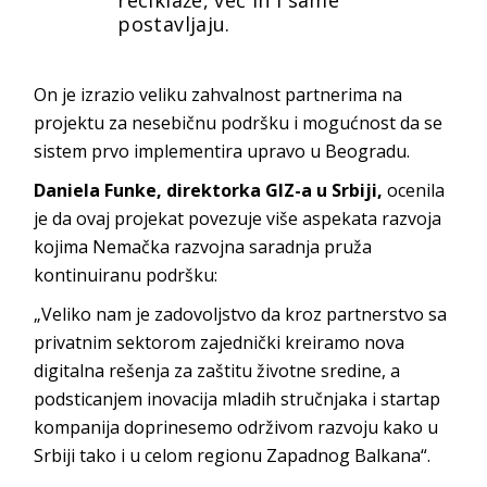
postavljaju.
On je izrazio veliku zahvalnost partnerima na
projektu za nesebičnu podršku i mogućnost da se
sistem prvo implementira upravo u Beogradu.
Daniela Funke, direktorka GIZ-a u Srbiji,
ocenila
je da ovaj projekat povezuje više aspekata razvoja
kojima Nemačka razvojna saradnja pruža
kontinuiranu podršku:
„Veliko nam je zadovoljstvo da kroz partnerstvo sa
privatnim sektorom zajednički kreiramo nova
digitalna rešenja za zaštitu životne sredine, a
podsticanjem inovacija mladih stručnjaka i startap
kompanija doprinesemo održivom razvoju kako u
Srbiji tako i u celom regionu Zapadnog Balkana“.