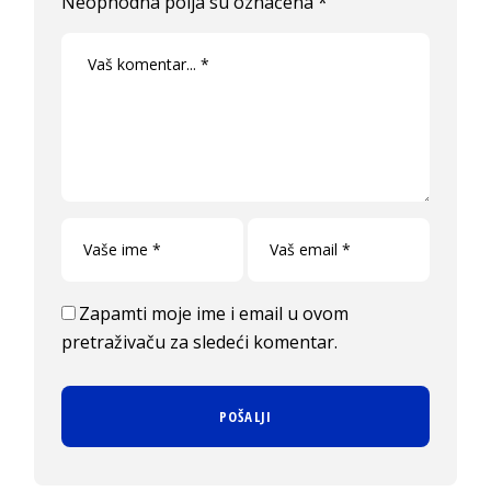
Neophodna polja su označena
*
Zapamti moje ime i email u ovom
pretraživaču za sledeći komentar.