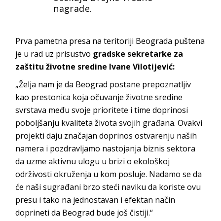
nagrade.
Prva pametna presa na teritoriji Beograda puštena
je u rad uz prisustvo
gradske sekretarke za
zaštitu životne sredine Ivane Vilotijević:
„Želja nam je da Beograd postane prepoznatljiv
kao prestonica koja očuvanje životne sredine
svrstava među svoje prioritete i time doprinosi
poboljšanju kvaliteta života svojih građana. Ovakvi
projekti daju značajan doprinos ostvarenju naših
namera i pozdravljamo nastojanja biznis sektora
da uzme aktivnu ulogu u brizi o ekološkoj
održivosti okruženja u kom posluje. Nadamo se da
će naši sugrađani brzo steći naviku da koriste ovu
presu i tako na jednostavan i efektan način
doprineti da Beograd bude još čistiji.“