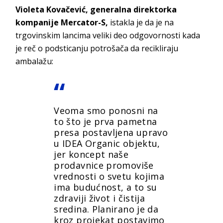
Violeta Kovačević, generalna direktorka
kompanije Mercator-S,
istakla je da je na
trgovinskim lancima veliki deo odgovornosti kada
je reč o podsticanju potrošača da recikliraju
ambalažu:
Veoma smo ponosni na
to što je prva pametna
presa postavljena upravo
u IDEA Organic objektu,
jer koncept naše
prodavnice promoviše
vrednosti o svetu kojima
ima budućnost, a to su
zdraviji život i čistija
sredina. Planirano je da
kroz projekat postavimo