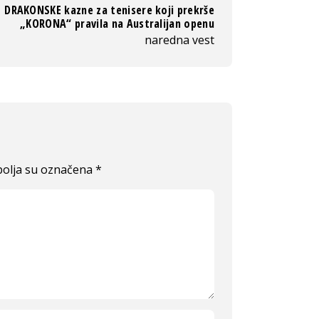
DRAKONSKE kazne za tenisere koji prekrše
„KORONA“ pravila na Australijan openu
naredna vest
olja su označena
*