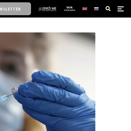
WSLETTER
E/SCHOOL
E/SCHOOL
A
A