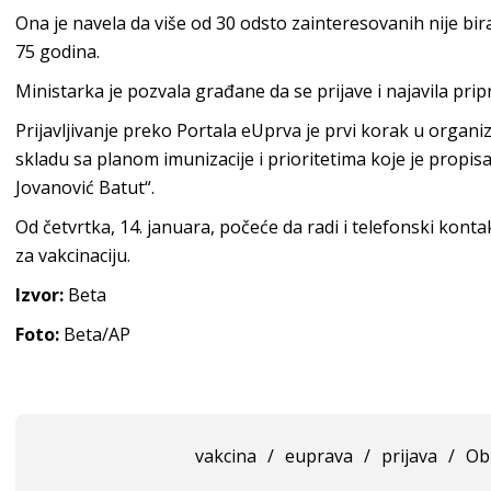
Ona je navela da više od 30 odsto zainteresovanih nije biral
75 godina.
Ministarka je pozvala građane da se prijave i najavila pri
Prijavljivanje preko Portala eUprva je prvi korak u organ
skladu sa planom imunizacije i prioritetima koje je propisa
Jovanović Batut“.
Od četvrtka, 14. januara, počeće da radi i telefonski konta
za vakcinaciju.
Izvor:
Beta
Foto:
Beta/AP
vakcina
/
euprava
/
prijava
/
Ob