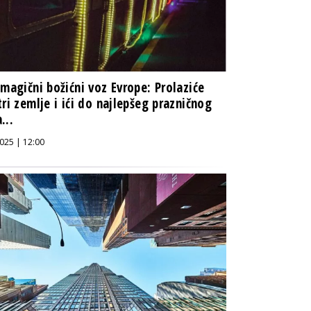
 magični božićni voz Evrope: Prolaziće
tri zemlje i ići do najlepšeg prazničnog
...
025 | 12:00