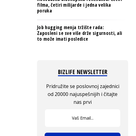
filma, četiri milijarde i jedna velika
poruka
Job hugging menja tržište rada:
Zaposleni se sve više drže sigurnosti, ali
to može imati posledice
BIZLIFE NEWSLETTER
Pridružite se poslovnoj zajednici
od 20000 najuspešnijih i čitajte
nas prvi