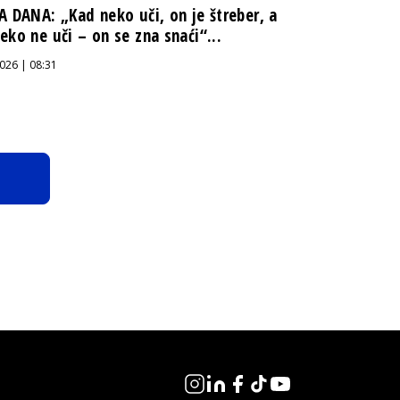
A DANA: „Kad neko uči, on je štreber, a
eko ne uči – on se zna snaći“...
026 | 08:31