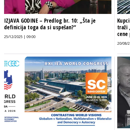
IZJAVA GODINE – Predlog br. 10: „Šta je
Kupci
definicija toga da si uspešan?“
traži
cene 
25/12/2025 | 09:00
20/08/2