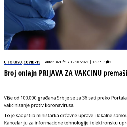
U FOKUSU
COVID-19
autor
BIZLife
12/01/2021 | 18:27
0
,
Broj onlajn PRIJAVA ZA VAKCINU premaš
Više od 100.000 građana Srbije se za 36 sati preko Portal
vakcinisanje protiv koronavirusa.
To je saopštila ministarka državne uprave i lokalne samou
Kancelariju za informacione tehnologije i elektronsku upr