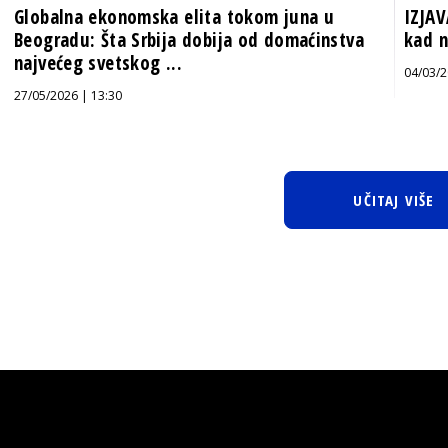
Globalna ekonomska elita tokom juna u
IZJAV
Beogradu: Šta Srbija dobija od domaćinstva
kad n
najvećeg svetskog ...
04/03/2
27/05/2026 | 13:30
UČITAJ VIŠE