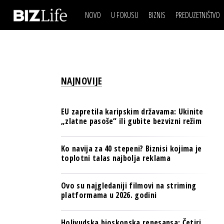
NOVO
U FOKUSU
BIZNIS
PREDUZETNIŠTVO
IZJAVA DANA
BIZNIS SCENA
VIDEO
REAL ESTATE
IZJAVA DANA
BIZNIS SCENA
BREND I KOMUNIKACI
VIDEO
REAL ESTATE
ESG & ENERGY
NAJNOVIJE
BREND I KOMUNIKACI
BANKE
ESG & ENERGY
OSIGURANJE
EU zapretila karipskim državama: Ukinite
BANKE
„zlatne pasoše“ ili gubite bezvizni režim
TECH I AI
OSIGURANJE
BIZNIS & SPORT
Ko navija za 40 stepeni? Biznisi kojima je
TECH I AI
toplotni talas najbolja reklama
PULS REGIONA
BIZNIS & SPORT
NOVO NA RAFU
Ovo su najgledaniji filmovi na striming
PULS REGIONA
platformama u 2026. godini
NOVO NA RAFU
Holivudska bioskopska renesansa: Četiri