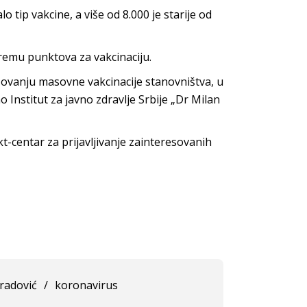
o tip vakcine, a više od 8.000 je starije od
premu punktova za vakcinaciju.
izovanju masovne vakcinacije stanovništva, u
o Institut za javno zdravlje Srbije „Dr Milan
kt-centar za prijavljivanje zainteresovanih
radović
/
koronavirus