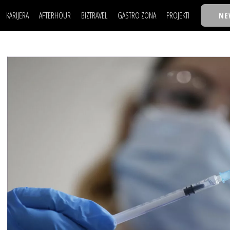
KARIJERA
AFTERHOUR
BIZTRAVEL
GASTRO ZONA
PROJEKTI
NE
POSAO
FILM I SCENA
NAJKOLEGA
LJUDI (HR)
KNJIGE
TASTY TALKS
POSAO
FILM I SCENA
NAJKOLEGA
JE
MOJ UGAO
AUTO SVET
30 ISPOD 30
LJUDI (HR)
KNJIGE
TASTY TALKS
USAVRŠAVANJE
STIL
BACK TO OFFIC
JE
MOJ UGAO
AUTO SVET
30 ISPOD 30
KNOW-HOW
WELLBEING
BIZBENDOVI
USAVRŠAVANJE
STIL
BACK TO OFFIC
BIZKOLEGIJUM
KNOW-HOW
WELLBEING
BIZBENDOVI
BMW BIZNIS LIG
BIZKOLEGIJUM
BIZLIFE WEEK
BMW BIZNIS LIG
IZJAVA GODINE
BIZLIFE WEEK
IZJAVA GODINE