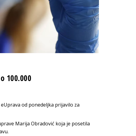
io 100.000
a eUprava od ponedeljka prijavilo za
prave Marija Obradović koja je posetila
avu.