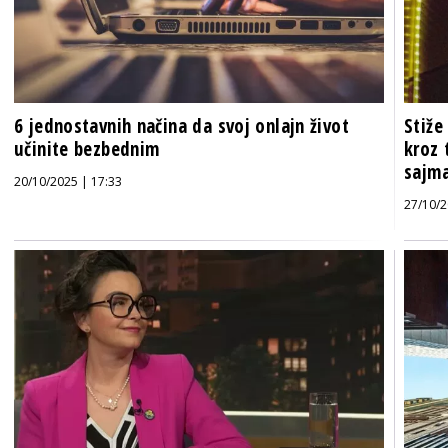
6 jednostavnih načina da svoj onlajn život
Stiže
učinite bezbednim
kroz 
sajma
20/10/2025 | 17:33
27/10/2