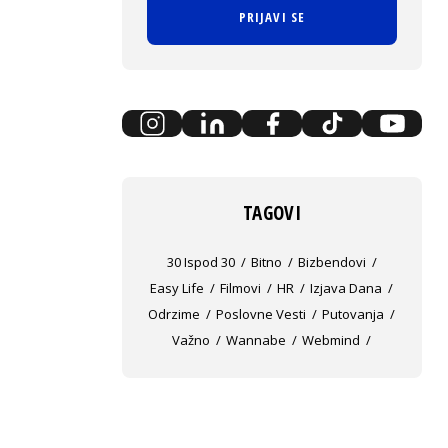
PRIJAVI SE
TAGOVI
30 Ispod 30
Bitno
Bizbendovi
Easy Life
Filmovi
HR
Izjava Dana
Odrzime
Poslovne Vesti
Putovanja
Važno
Wannabe
Webmind