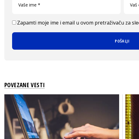
Zapamti moje ime i email u ovom pretraživaču za sl
POVEZANE VESTI