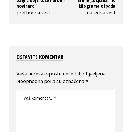
bagru koja tuče narod i
Srbije „otpada“ 10
novinare“
kilograma otpada
prethodna vest
naredna vest
OSTAVITE KOMENTAR
Vaša adresa e-pošte neće biti objavljena.
Neophodna polja su označena
*