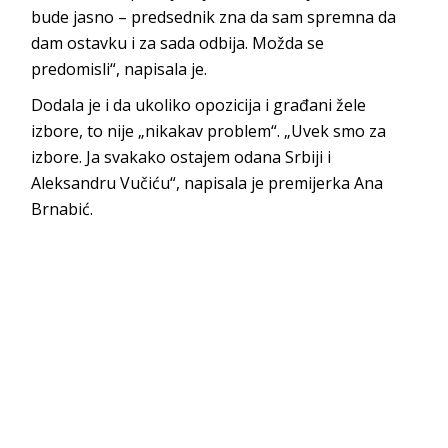
bude jasno – predsednik zna da sam spremna da
dam ostavku i za sada odbija. Možda se
predomisli“, napisala je.
Dodala je i da ukoliko opozicija i građani žele
izbore, to nije „nikakav problem“. „Uvek smo za
izbore. Ja svakako ostajem odana Srbiji i
Aleksandru Vučiću“, napisala je premijerka Ana
Brnabić.