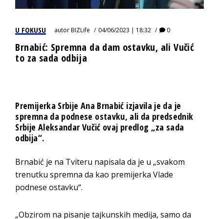
U FOKUSU
autor
BIZLife
04/06/2023 | 18:32
0
Brnabić: Spremna da dam ostavku, ali Vučić
to za sada odbija
Premijerka Srbije Ana Brnabić izjavila je da je
spremna da podnese ostavku, ali da predsednik
Srbije Aleksandar Vučić ovaj predlog „za sada
odbija“.
Brnabić je na Tviteru napisala da je u „svakom
trenutku spremna da kao premijerka Vlade
podnese ostavku“.
„Obzirom na pisanje tajkunskih medija, samo da