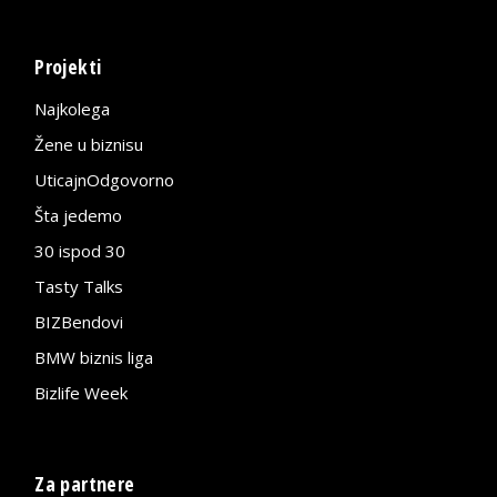
Projekti
Najkolega
Žene u biznisu
UticajnOdgovorno
Šta jedemo
30 ispod 30
Tasty Talks
BIZBendovi
BMW biznis liga
Bizlife Week
Za partnere