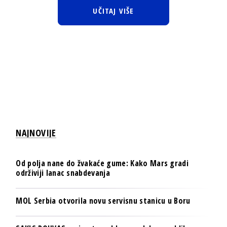
UČITAJ VIŠE
NAJNOVIJE
Od polja nane do žvakaće gume: Kako Mars gradi
održiviji lanac snabdevanja
MOL Serbia otvorila novu servisnu stanicu u Boru