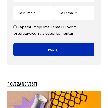
Zapamti moje ime i email u ovom
pretraživaču za sledeći komentar.
POVEZANE VESTI