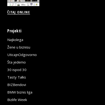
ČITAJ ONLINE
Projekti
Najkolega
Žene u biznisu
UticajnOdgovorno
Šta jedemo
30 ispod 30
Tasty Talks
BIZBendovi
BMW biznis liga
Bizlife Week