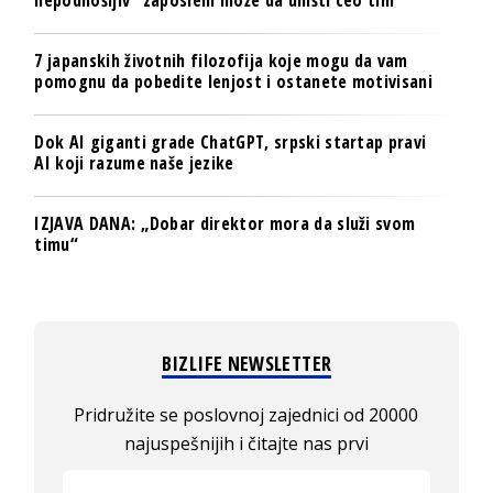
7 japanskih životnih filozofija koje mogu da vam
pomognu da pobedite lenjost i ostanete motivisani
Dok AI giganti grade ChatGPT, srpski startap pravi
AI koji razume naše jezike
IZJAVA DANA: „Dobar direktor mora da služi svom
timu“
BIZLIFE NEWSLETTER
Pridružite se poslovnoj zajednici od 20000
najuspešnijih i čitajte nas prvi