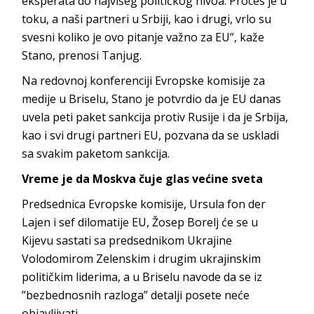
eksperata do najvišeg političkog nivoa. Proces je u
toku, a naši partneri u Srbiji, kao i drugi, vrlo su
svesni koliko je ovo pitanje važno za EU”, kaže
Stano, prenosi Tanjug.
Na redovnoj konferenciji Evropske komisije za
medije u Briselu, Stano je potvrdio da je EU danas
uvela peti paket sankcija protiv Rusije i da je Srbija,
kao i svi drugi partneri EU, pozvana da se uskladi
sa svakim paketom sankcija.
Vreme je da Moskva čuje glas većine sveta
Predsednica Evropske komisije, Ursula fon der
Lajen i sef dilomatije EU, Žosep Borelj će se u
Kijevu sastati sa predsednikom Ukrajine
Volodomirom Zelenskim i drugim ukrajinskim
političkim liderima, a u Briselu navode da se iz
”bezbednosnih razloga” detalji posete neće
objavljivati.