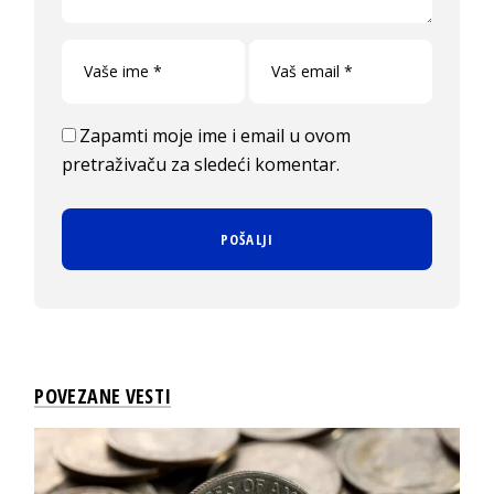
Zapamti moje ime i email u ovom
pretraživaču za sledeći komentar.
POVEZANE VESTI