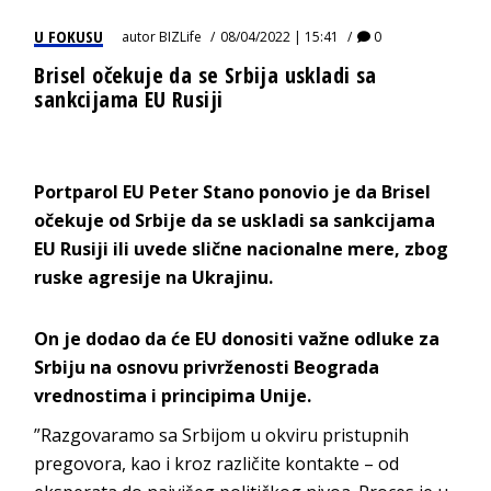
U FOKUSU
autor
BIZLife
08/04/2022 | 15:41
0
Brisel očekuje da se Srbija uskladi sa
sankcijama EU Rusiji
Portparol EU Peter Stano ponovio je da Brisel
očekuje od Srbije da se uskladi sa sankcijama
EU Rusiji ili uvede slične nacionalne mere, zbog
ruske agresije na Ukrajinu.
On je dodao da će EU donositi važne odluke za
Srbiju na osnovu privrženosti Beograda
vrednostima i principima Unije.
”Razgovaramo sa Srbijom u okviru pristupnih
pregovora, kao i kroz različite kontakte – od