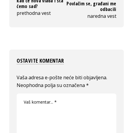
kad će nova vlada i šta
Povlačim se, građani me
ćemo sad?
odbacili
prethodna vest
naredna vest
OSTAVITE KOMENTAR
Vaša adresa e-pošte neće biti objavljena.
Neophodna polja su označena
*