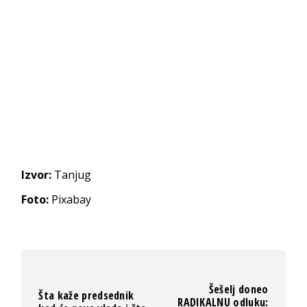
Izvor:
Tanjug
Foto:
Pixabay
Šešelj doneo
Šta kaže predsednik
RADIKALNU odluku: