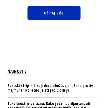
UČITAJ VIŠE
NAJNOVIJE
Svetski strip-hit koji deca obožavaju: „Zeka protiv
majmuna“ konačno je stigao u Srbiju
Toksičnost je zarazna: Kako jedan „briljantan, ali
nepodnošljiv“ zaposleni može da uništi ceo tim