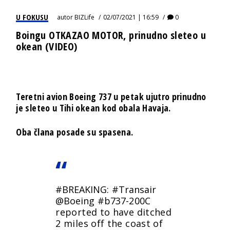
U FOKUSU
autor
BIZLife
02/07/2021 | 16:59
0
Boingu OTKAZAO MOTOR, prinudno sleteo u
okean (VIDEO)
Teretni avion Boeing 737 u petak ujutro prinudno
je sleteo u Tihi okean kod obala Havaja.
Oba člana posade su spasena.
#BREAKING
:
#Transair
@Boeing
#b737
-200C
reported to have ditched
2 miles off the coast of