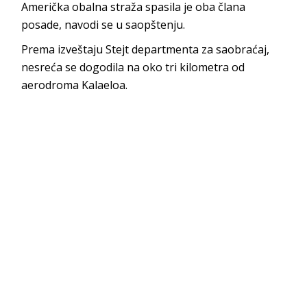
Američka obalna straža spasila je oba člana
posade, navodi se u saopštenju.
Prema izveštaju Stejt departmenta za saobraćaj,
nesreća se dogodila na oko tri kilometra od
aerodroma Kalaeloa.