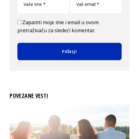
Zapamti moje ime i email u ovom
pretraživaču za sledeći komentar.
POVEZANE VESTI