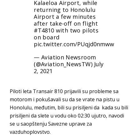
Kalaeloa Airport, while
returning to Honolulu
Airport a few minutes
after take-off on flight
#T4810
with two pilots
on board
pic.twitter.com/PUqjd0nmww
— Aviation Newsroom
(@Aviation_NewsTW)
July
2, 2021
Piloti leta Transair 810 prijavili su probleme sa
motorom i pokušavali su da se vrate na pistu u
Honolulu, međutim, bili su prisiljeni da kada su bili
prisiljeni da slete u vodu oko 02:30 ujutro, navodi
se u saopštenju Savezne uprave za
vazduhoplovstvo.