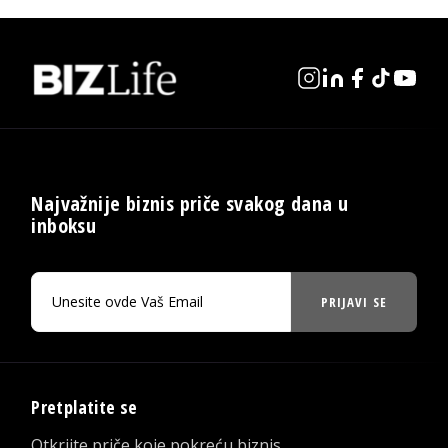
Najvažnije biznis priče svakog dana u
inboksu
PRIJAVI SE
Pretplatite se
Otkrijte priče koje pokreću biznis