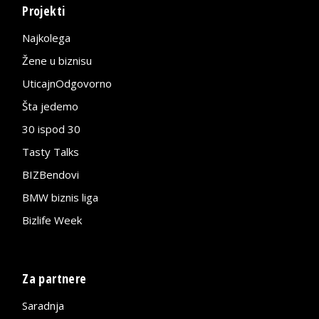
Projekti
Najkolega
Žene u biznisu
UticajnOdgovorno
Šta jedemo
30 ispod 30
Tasty Talks
BIZBendovi
BMW biznis liga
Bizlife Week
Za partnere
Saradnja