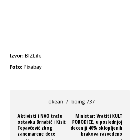
Izvor:
BIZLife
Foto:
Pixabay
okean
/
boing 737
Aktivisti i NVO traže
Ministar: Vratiti KULT
ostavku Brnabić i Kisić
PORODICE, u poslednjoj
Tepavčević zbog
deceniji 40% sklopljenih
zanemarene dece
brakova razvedeno