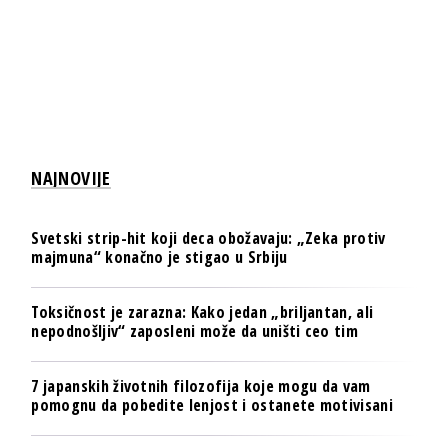
NAJNOVIJE
Svetski strip-hit koji deca obožavaju: „Zeka protiv
majmuna“ konačno je stigao u Srbiju
Toksičnost je zarazna: Kako jedan „briljantan, ali
nepodnošljiv“ zaposleni može da uništi ceo tim
7 japanskih životnih filozofija koje mogu da vam
pomognu da pobedite lenjost i ostanete motivisani