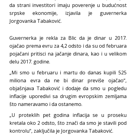
da strani investitori imaju poverenje u budućnost
srpske ekonomije, izjavila je guvernerka
Jorgovanka Tabaković.
Guvernerka je rekla za Blic da je dinar u 2017.
ojačao prema evru za 4,2 odsto i da su od februara
pojačani pritisci na jačanje dinara, kao i u velikom
delu 2017. godine.
„Mi smo u februaru i martu do danas kupili 525
miliona evra da ne bi dinar previše ojačao“,
objašnjava Tabaković i dodaje da smo u pogledu
inflacije uporedivi sa drugim evropskim zemljama
što nameravamo i da ostanemo.
„U proteklih pet godina inflacija se u proseku
kretala oko 2 odsto, što znači da smo je stavili pod
kontrolu“, zaključila je Jorgovanka Tabaković.