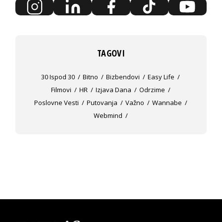
TAGOVI
30 Ispod 30
Bitno
Bizbendovi
Easy Life
Filmovi
HR
Izjava Dana
Odrzime
Poslovne Vesti
Putovanja
Važno
Wannabe
Webmind