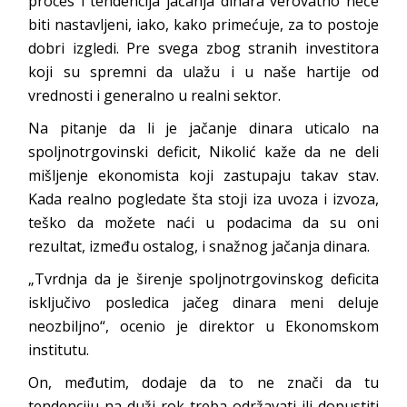
proces i tendencija jačanja dinara verovatno neće
biti nastavljeni, iako, kako primećuje, za to postoje
dobri izgledi. Pre svega zbog stranih investitora
koji su spremni da ulažu i u naše hartije od
vrednosti i generalno u realni sektor.
Na pitanje da li je jačanje dinara uticalo na
spoljnotrgovinski deficit, Nikolić kaže da ne deli
mišljenje ekonomista koji zastupaju takav stav.
Kada realno pogledate šta stoji iza uvoza i izvoza,
teško da možete naći u podacima da su oni
rezultat, između ostalog, i snažnog jačanja dinara.
„Tvrdnja da je širenje spoljnotrgovinskog deficita
isključivo posledica jačeg dinara meni deluje
neozbiljno“, ocenio je direktor u Ekonomskom
institutu.
On, međutim, dodaje da to ne znači da tu
tendenciju na duži rok treba održavati ili dopustiti