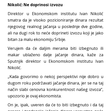
Nikolić: Ne doprinosi izvozu
Direktor u Ekonomskom institutu Ivan Nikolić
smatra da je visoko pozicioniranje dinara rezultat
njegovog realnog jačanja u poslednje dve godine,
ali na dugi rok to neće doprineti izvozu koji je jako
bitan za malu ekonomiju Srbije.
Verujem da će daljim merama biti izbegnuto ili
makar ublaženo dalje jačanje dinara, kaže za
Sputnjik direktor u Ekonomskom institutu Ivan
Nikolić.
„Kada govorimo o nekoj perspektivi nije dobro u
dugom roku podržavati jačanje dinara, jer se na taj
način slabi cenovna konkurentnost našeg izvoza“,
upozorio je ovaj ekonomista.
On je, ipak, uveren da će to biti izbegnuto i da taj