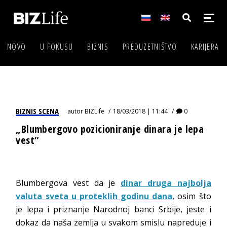
NOVO
U FOKUSU
BIZNIS
PREDUZETNIŠTVO
KARIJERA
BIZNIS SCENA
autor
BIZLife
18/03/2018 | 11:44
0
„Blumbergovo pozicioniranje dinara je lepa
vest“
Blumbergova vest da je
dinar druga najbolja
valuta sveta u proteklih godinu dana
, osim što
je lepa i priznanje Narodnoj banci Srbije, jeste i
dokaz da naša zemlja u svakom smislu napreduje i