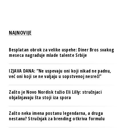
NAJNOVIJE
Besplatan obrok za velike uspehe: Diner Bros svakog
meseca nagrađuje mlade talente Srbije
IZJAVA DANA: “Ne uspevaju oni koji nikad ne padnu,
već oni koji se ne valjaju u sopstvenoj nesreći”
Zašto je Novo Nordisk tužio Eli Lilly: stručnjaci
objašnjavaju šta stoji iza spora
Zašto neka imena postanu legendarna, a druga
nestanu? Stručnjak za brending otkriva formulu