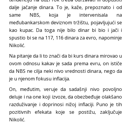
dalje jačanje dinara. To je, kaže, prepoznato i od
same NBS, koja je intervenisala na
međubankarskom deviznom tržištu, pojavljujući se
kao kupac. Da toga nije bilo dinar bi bio i jači i
spustio bi se na 117, 116 dinara za evro, napominje
Nikolić.
Na pitanje da li to znači da bi kurs dinara mirovao u
ovom odnosu kakav je sada prema evru, on ističe
da NBS ne cilja neki nivo vrednosti dinara, nego da
je u njenom fokusu inflacija.
On, međutim, veruje da sadašnji nivo povoljno
deluje i na one koji izvoze, da obezbeđuje olakšano
razduživanje i doprinosi nižoj inflaciji. Puno je tih
pozitivnih efekata koje se postižu, zaključuje
Nikolić.