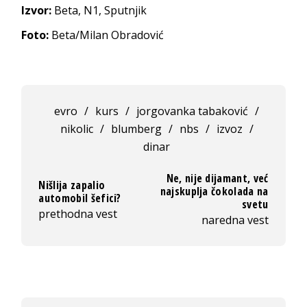
Izvor:
Beta, N1, Sputnjik
Foto:
Beta/Milan Obradović
evro
/
kurs
/
jorgovanka tabaković
/
nikolic
/
blumberg
/
nbs
/
izvoz
/
dinar
Ne, nije dijamant, već
Nišlija zapalio
najskuplja čokolada na
automobil šefici?
svetu
prethodna vest
naredna vest