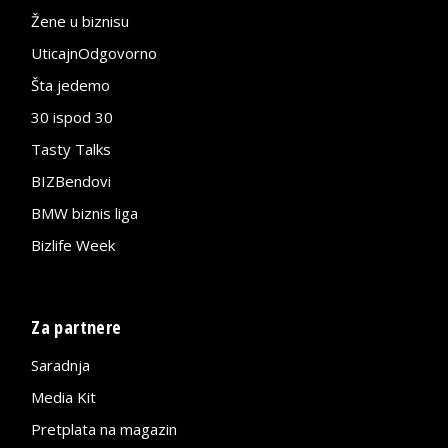
Žene u biznisu
UticajnOdgovorno
Šta jedemo
30 ispod 30
Tasty Talks
BIZBendovi
BMW biznis liga
Bizlife Week
Za partnere
Saradnja
Media Kit
Pretplata na magazin