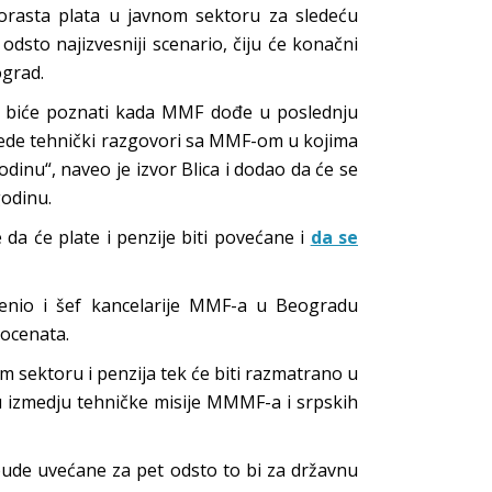
porasta plata u javnom sektoru za sledeću
dsto najizvesniji scenario, čiju će konačni
ograd.
8. biće poznati kada MMF dođe u poslednju
slede tehnički razgovori sa MMF-om u kojima
dinu“, naveo je izvor Blica i dodao da će se
godinu.
 da će plate i penzije biti povećane i
da se
cenio i šef kancelarije MMF-a u Beogradu
rocenata.
 sektoru i penzija tek će biti razmatrano u
u izmedju tehničke misije MMMF-a i srpskih
 bude uvećane za pet odsto to bi za državnu