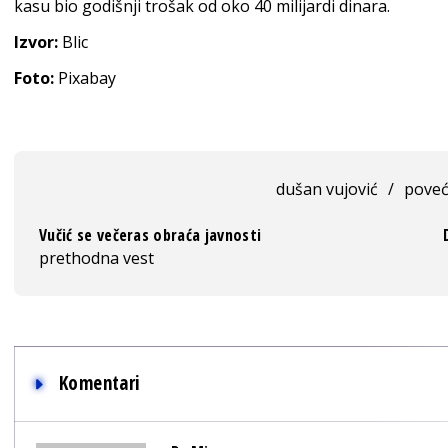
kasu bio godišnji trošak od oko 40 milijardi dinara.
Izvor:
Blic
Foto:
Pixabay
dušan vujović
/
poveć
Vučić se večeras obraća javnosti
prethodna vest
Komentari