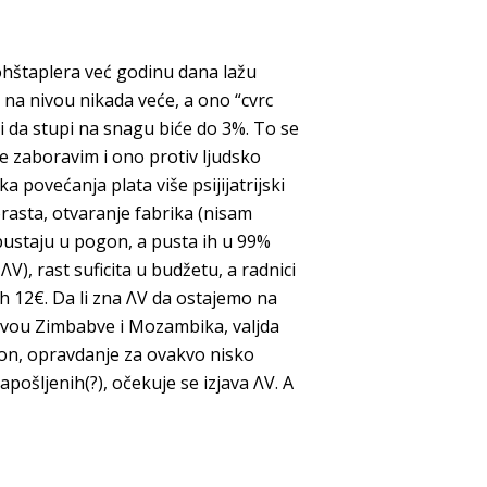
ohštaplera već godinu dana lažu
 na nivou nikada veće, a ono “cvrc
i da stupi na snagu biće do 3%. To se
ne zaboravim i ono protiv ljudsko
a povećanja plata više psijijatrijski
rasta, otvaranje fabrika (nisam
 pustaju u pogon, a pusta ih u 99%
ΛV), rast suficita u budžetu, a radnici
ih 12€. Da li zna ΛV da ostajemo na
nivou Zimbabve i Mozambika, valjda
rdon, opravdanje za ovakvo nisko
apošljenih(?), očekuje se izjava ΛV. A