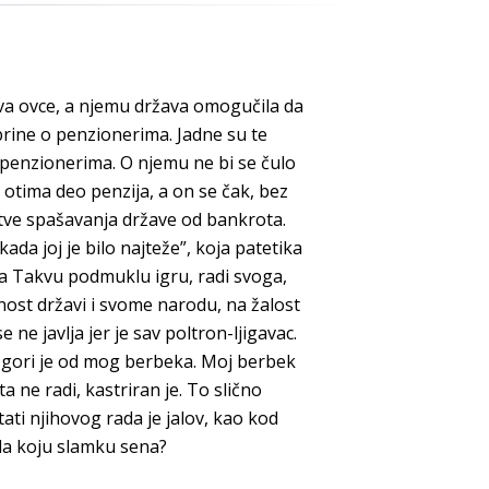
uva ovce, a njemu država omogučila da
 brine o penzionerima. Jadne su te
i penzionerima. O njemu ne bi se čulo
 otima deo penzija, a on se čak, bez
žrtve spašavanja države od bankrota.
ada joj je bilo najteže”, koja patetika
ra Takvu podmuklu igru, radi svoga,
ost državi i svome narodu, na žalost
 ne javlja jer je sav poltron-ljigavac.
a gori je od mog berbeka. Мој berbek
a ne radi, kastriran je. To slično
ltati njihovog rada je jalov, kao kod
a koju slamku sena?