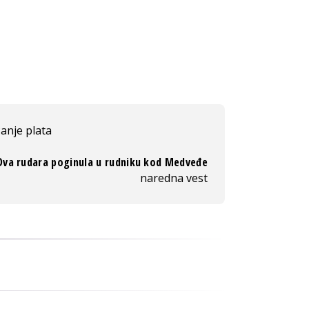
anje plata
Dva rudara poginula u rudniku kod Medveđe
naredna vest