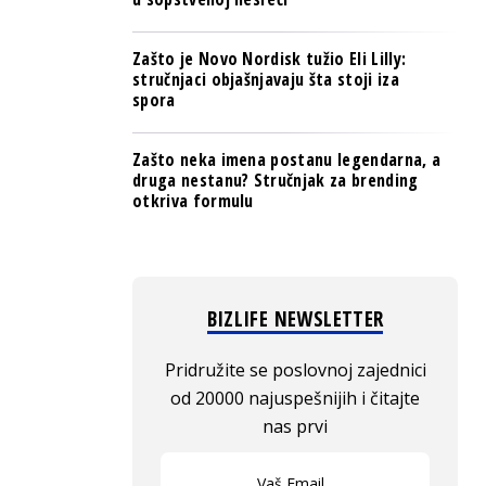
Zašto je Novo Nordisk tužio Eli Lilly:
stručnjaci objašnjavaju šta stoji iza
spora
Zašto neka imena postanu legendarna, a
druga nestanu? Stručnjak za brending
otkriva formulu
BIZLIFE NEWSLETTER
Pridružite se poslovnoj zajednici
od 20000 najuspešnijih i čitajte
nas prvi