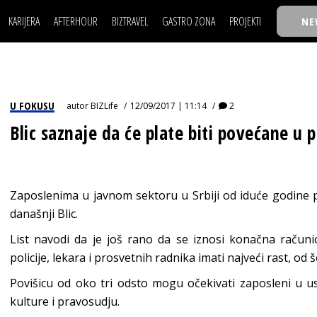
KARIJERA
AFTERHOUR
BIZTRAVEL
GASTRO ZONA
PROJEKTI
NE
POSAO
FILM I SCENA
NAJKOLEGA
LJUDI (HR)
KNJIGE
TASTY TALKS
POSAO
FILM I SCENA
NAJKOLEGA
JE
MOJ UGAO
AUTO SVET
30 ISPOD 30
LJUDI (HR)
KNJIGE
TASTY TALKS
USAVRŠAVANJE
STIL
BACK TO OFFIC
U FOKUSU
autor
BIZLife
12/09/2017 | 11:14
2
JE
MOJ UGAO
AUTO SVET
30 ISPOD 30
KNOW-HOW
WELLBEING
BIZBENDOVI
Blic saznaje da će plate biti povećane u 
USAVRŠAVANJE
STIL
BACK TO OFFIC
BIZKOLEGIJUM
KNOW-HOW
WELLBEING
BIZBENDOVI
BMW BIZNIS LIG
BIZKOLEGIJUM
Zaposlenima u javnom sektoru u Srbiji od iduće godine p
BIZLIFE WEEK
današnji Blic.
BMW BIZNIS LIG
IZJAVA GODINE
List navodi da je još rano da se iznosi konačna računica
BIZLIFE WEEK
policije, lekara i prosvetnih radnika imati najveći rast, od š
IZJAVA GODINE
Povišicu od oko tri odsto mogu očekivati zaposleni u u
kulture i pravosudju.