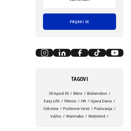
PRIJAVI SE
TAGOVI
30 Ispod 30
Bitno
Bizbendovi
Easy Life
Filmovi
HR
Izjava Dana
Odrzime
Poslovne Vesti
Putovanja
Važno
Wannabe
Webmind