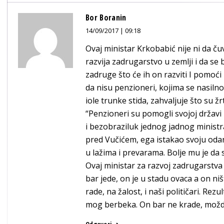
Bor Boranin
14/09/2017 | 09:18
Ovaj ministar Krkobabić nije ni da č
razvija zadrugarstvo u zemlji i da se
zadruge što će ih on razviti I pomoć
da nisu penzioneri, kojima se nasilno
iole trunke stida, zahvaljuje što su 
“Penzioneri su pomogli svojoj državi k
i bezobraziluk jednog jadnog minist
pred Vučićem, ega istakao svoju odan
u lažima i prevarama. Bolje mu je da se
Ovaj ministar za razvoj zadrugarstv
bar jede, on je u stadu ovaca a on ništ
rade, na žalost, i naši političari. Rezu
mog berbeka. On bar ne krade, možd