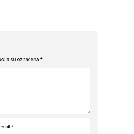
olja su označena
*