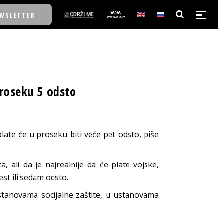
WSLETTER
E/SCHOOL
proseku 5 odsto
E/SCHOOL
A
late će u proseku biti veće pet odsto, piše
A
, ali da je najrealnije da će plate vojske,
est ili sedam odsto.
stanovama socijalne zaštite, u ustanovama