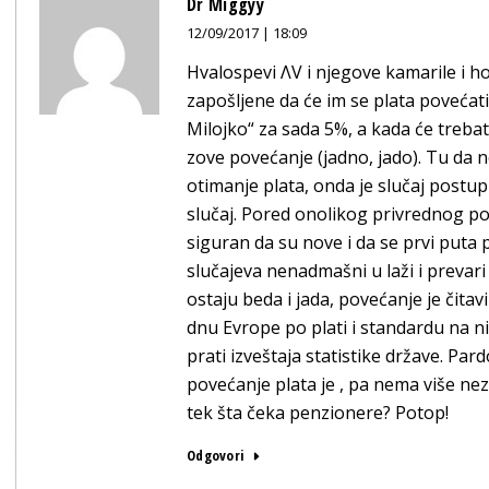
Dr Miggyy
12/09/2017 | 18:09
Hvalospevi ΛV i njegove kamarile i h
zapošljene da će im se plata povećati
Milojko“ za sada 5%, a kada će trebat
zove povećanje (jadno, jado). Tu da 
otimanje plata, onda je slučaj postupk
slučaj. Pored onolikog privrednog po
siguran da su nove i da se prvi puta
slučajeva nenadmašni u laži i prevari 
ostaju beda i jada, povećanje je čitav
dnu Evrope po plati i standardu na 
prati izveštaja statistike države. Pa
povećanje plata je , pa nema više nez
tek šta čeka penzionere? Potop!
Odgovori