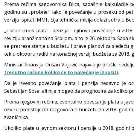
Prema rečima sagovornika Blica, sadašnje kalkulacije 
godinu su „probne“, iako je povećanje u proseku od pet o
verziju ispitati MMF, čija tehnička misija dolazi sutra u Be
„Tačan iznos plata i penzija i njihovo povećanje u 201
reviziju aranžmana sa Srbijom, a to je 26. oktobra. Sada 
se pretresa stanje u budžetu i prave planovi za sledeću go
tek u oktobru raditi na konačnoj verziji budžeta za 2018. 
Ministar finansija Dušan Vujović najavio je prošle nedelje
trenutno računa koliko će to povećanje iznositi
.
Da je izvesno povećanje plata i penzija nedavno je o
Sebastijan Sosa, ali nije mogao da prognozira za koliko p
Prema njegovim rečima, eventulno povećanje plata u javom
okviru predstojećih razgovora o budžetu za 2018. godin
zvaničnika.
Ukoliko plate u javnom sektoru i penzije u 2018. godini