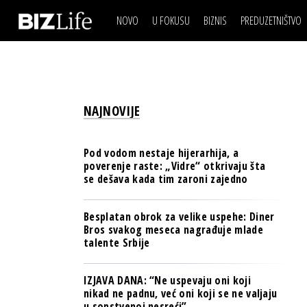
NOVO
U FOKUSU
BIZNIS
PREDUZETNIŠTVO
IZJAVA DANA
BIZNIS SCENA
VIDEO
REAL ESTATE
IZJAVA DANA
BIZNIS SCENA
BREND I KOMUNIKACI
VIDEO
REAL ESTATE
ESG & ENERGY
NAJNOVIJE
BREND I KOMUNIKACI
BANKE
ESG & ENERGY
OSIGURANJE
Pod vodom nestaje hijerarhija, a
BANKE
poverenje raste: „Vidre“ otkrivaju šta
TECH I AI
se dešava kada tim zaroni zajedno
OSIGURANJE
BIZNIS & SPORT
TECH I AI
Besplatan obrok za velike uspehe: Diner
PULS REGIONA
Bros svakog meseca nagrađuje mlade
BIZNIS & SPORT
talente Srbije
NOVO NA RAFU
PULS REGIONA
IZJAVA DANA: “Ne uspevaju oni koji
NOVO NA RAFU
nikad ne padnu, već oni koji se ne valjaju
u sopstvenoj nesreći”