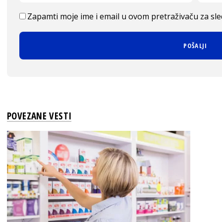
Zapamti moje ime i email u ovom pretraživaču za sl
POVEZANE VESTI