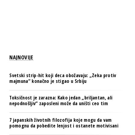
NAJNOVIJE
Svetski strip-hit koji deca obožavaju: „Zeka protiv
majmuna“ konačno je stigao u Srbiju
Toksičnost je zarazna: Kako jedan „briljantan, ali
nepodnošljiv“ zaposleni može da uništi ceo tim
7 japanskih životnih filozofija koje mogu da vam
pomognu da pobedite lenjost i ostanete motivisani