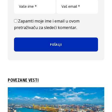
Zapamti moje ime i email u ovom
pretraživaču za sledeći komentar.
POVEZANE VESTI