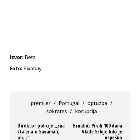
Izvor:
Beta
Foto:
Pixabay
premijer
/
Portugal
/
optuzba
/
sokrates
/
korupcija
Direktor policije „zna
Brnabić: Prvih 100 dana
šta zna o Savamali,
Vlade Srbije bilo je
ali…“
uspešno