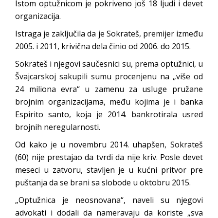
Istom optužnicom je pokriveno još 18 ljudi i devet
organizacija.
Istraga je zaključila da je Sokrateš, premijer između
2005. i 2011, krivična dela činio od 2006. do 2015.
Sokrateš i njegovi saučesnici su, prema optužnici, u
Švajcarskoj sakupili sumu procenjenu na „više od
24 miliona evra“ u zamenu za usluge pružane
brojnim organizacijama, među kojima je i banka
Espirito santo, koja je 2014. bankrotirala usred
brojnih neregularnosti.
Od kako je u novembru 2014. uhapšen, Sokrateš
(60) nije prestajao da tvrdi da nije kriv. Posle devet
meseci u zatvoru, stavljen je u kućni pritvor pre
puštanja da se brani sa slobode u oktobru 2015.
„Optužnica je neosnovana“, naveli su njegovi
advokati i dodali da nameravaju da koriste „sva