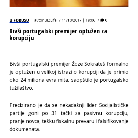
U FOKUSU
autor
BIZLife
11/10/2017 | 19:06
0
Bivši portugalski premijer optužen za
korupciju
Bivši portugalski premijer Žoze Sokrateš formalno
je optužen u velikoj istrazi o korupciji da je primio
oko 24 miliona evra mita, saopštilo je portugalsko
tužilaštvo.
Precizirano je da se nekadašnji lider Socijalističke
partije goni po 31 tački za pasivnu korupciju,
pranje novca, tešku fiskalnu prevaru i falsifikovanje
dokumenata.