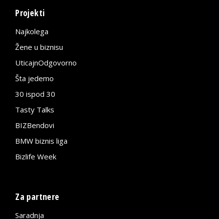
Projekti
Najkolega
Žene u biznisu
UticajnOdgovorno
Šta jedemo
30 ispod 30
Tasty Talks
BIZBendovi
BMW biznis liga
Bizlife Week
Za partnere
Saradnja