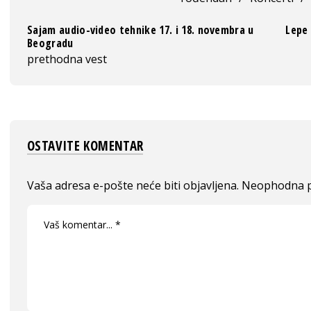
Sajam audio-video tehnike 17. i 18. novembra u
Lepe 
Beogradu
prethodna vest
OSTAVITE KOMENTAR
Vaša adresa e-pošte neće biti objavljena.
Neophodna p