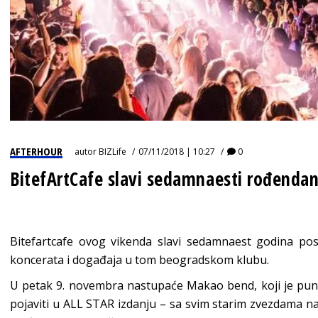
AFTERHOUR
autor
BIZLife
07/11/2018 | 10:27
0
BitefArtCafe slavi sedamnaesti rođenda
Bitefartcafe ovog vikenda slavi sedamnaest godina pos
koncerata i događaja u tom beogradskom klubu.
U petak 9. novembra nastupaće Makao bend, koji je punih
pojaviti u ALL STAR izdanju – sa svim starim zvezdama na 