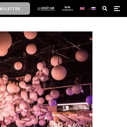
WSLETTER
E/SCHOOL
E/SCHOOL
A
A