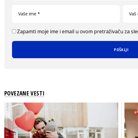
Zapamti moje ime i email u ovom pretraživaču za sl
POVEZANE VESTI