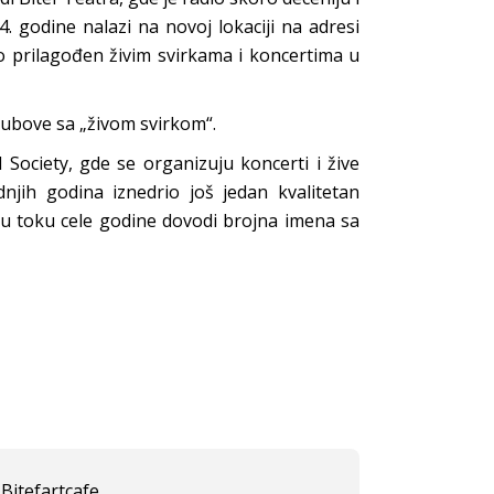
4. godine nalazi na novoj lokaciji na adresi
no prilagođen živim svirkama i koncertima u
klubove sa „živom svirkom“.
 Society, gde se organizuju koncerti i žive
ednjih godina iznedrio još jedan kvalitetan
 u toku cele godine dovodi brojna imena sa
Bitefartcafe