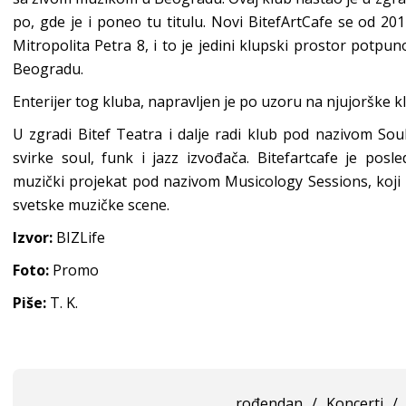
po, gde je i poneo tu titulu. Novi BitefArtCafe se od 201
Mitropolita Petra 8, i to je jedini klupski prostor potpu
Beogradu.
Enterijer tog kluba, napravljen je po uzoru na njujorške 
U zgradi Bitef Teatra i dalje radi klub pod nazivom Soul
svirke soul, funk i jazz izvođača. Bitefartcafe je posl
muzički projekat pod nazivom Musicology Sessions, koji
svetske muzičke scene.
Izvor:
BIZLife
Foto:
Promo
Piše:
T. K.
rođendan
/
Koncerti
/