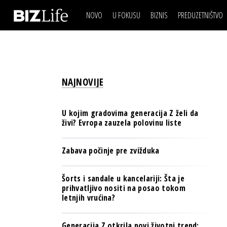
NOVO
U FOKUSU
BIZNIS
PREDUZETNIŠTVO
IZJAVA DANA
BIZNIS SCENA
VIDEO
REAL ESTATE
IZJAVA DANA
BIZNIS SCENA
BREND I KOMUNIKACI
VIDEO
REAL ESTATE
ESG & ENERGY
NAJNOVIJE
BREND I KOMUNIKACI
BANKE
ESG & ENERGY
OSIGURANJE
U kojim gradovima generacija Z želi da
BANKE
živi? Evropa zauzela polovinu liste
TECH I AI
OSIGURANJE
BIZNIS & SPORT
Zabava počinje pre zvižduka
TECH I AI
PULS REGIONA
BIZNIS & SPORT
Šorts i sandale u kancelariji: Šta je
NOVO NA RAFU
prihvatljivo nositi na posao tokom
PULS REGIONA
letnjih vrućina?
NOVO NA RAFU
Generacija Z otkrila novi životni trend: