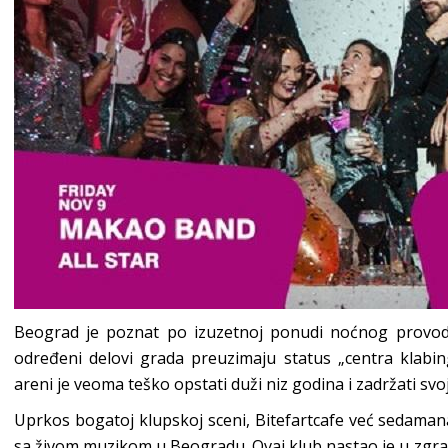
Beograd je poznat po izuzetnoj ponudi noćnog provoda
određeni delovi grada preuzimaju status „centra klabin
areni je veoma teško opstati duži niz godina i zadržati svo
Uprkos bogatoj klupskoj sceni, Bitefartcafe već sedaman
sa živom muzikom u Beogradu. Ovaj klub nastao je u zgradi