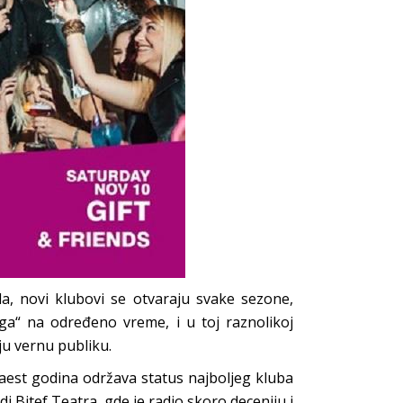
, novi klubovi se otvaraju svake sezone,
ga“ na određeno vreme, i u toj raznolikoj
ju vernu publiku.
aest godina održava status najboljeg kluba
 Bitef Teatra, gde je radio skoro deceniju i