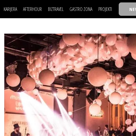
KARIJERA
AFTERHOUR
BIZTRAVEL
GASTRO ZONA
PROJEKTI
NE
POSAO
FILM I SCENA
NAJKOLEGA
LJUDI (HR)
KNJIGE
TASTY TALKS
POSAO
FILM I SCENA
NAJKOLEGA
JE
MOJ UGAO
AUTO SVET
30 ISPOD 30
LJUDI (HR)
KNJIGE
TASTY TALKS
USAVRŠAVANJE
STIL
BACK TO OFFIC
JE
MOJ UGAO
AUTO SVET
30 ISPOD 30
KNOW-HOW
WELLBEING
BIZBENDOVI
USAVRŠAVANJE
STIL
BACK TO OFFIC
BIZKOLEGIJUM
KNOW-HOW
WELLBEING
BIZBENDOVI
BMW BIZNIS LIG
BIZKOLEGIJUM
BIZLIFE WEEK
BMW BIZNIS LIG
IZJAVA GODINE
BIZLIFE WEEK
IZJAVA GODINE