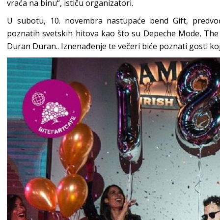
vraća na binu“, ističu organizatori.
U subotu, 10. novembra nastupaće bend Gift, predvo
poznatih svetskih hitova kao što su Depeche Mode, The 
Duran Duran.. Iznenađenje te večeri biće poznati gosti koji 