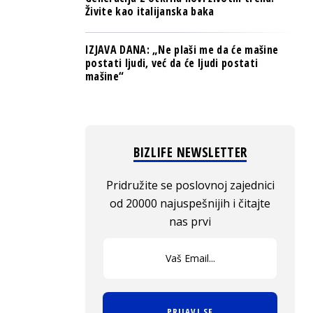
Živite kao italijanska baka
IZJAVA DANA: „Ne plaši me da će mašine
postati ljudi, već da će ljudi postati
mašine“
BIZLIFE NEWSLETTER
Pridružite se poslovnoj zajednici
od 20000 najuspešnijih i čitajte
nas prvi
PRIJAVI SE