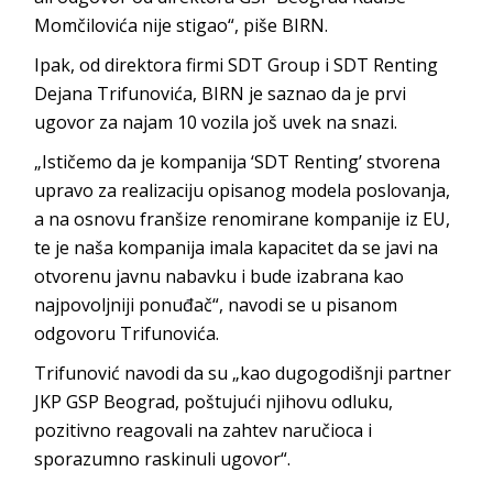
Momčilovića nije stigao“, piše BIRN.
Ipak, od direktora firmi SDT Group i SDT Renting
Dejana Trifunovića, BIRN je saznao da je prvi
ugovor za najam 10 vozila još uvek na snazi.
„Ističemo da je kompanija ‘SDT Renting’ stvorena
upravo za realizaciju opisanog modela poslovanja,
a na osnovu franšize renomirane kompanije iz EU,
te je naša kompanija imala kapacitet da se javi na
otvorenu javnu nabavku i bude izabrana kao
najpovoljniji ponuđač“, navodi se u pisanom
odgovoru Trifunovića.
Trifunović navodi da su „kao dugogodišnji partner
JKP GSP Beograd, poštujući njihovu odluku,
pozitivno reagovali na zahtev naručioca i
sporazumno raskinuli ugovor“.