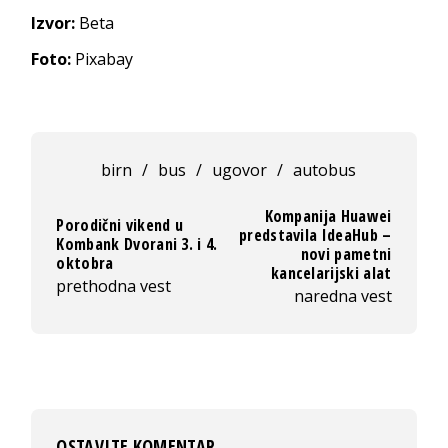
Izvor:
Beta
Foto:
Pixabay
birn
/
bus
/
ugovor
/
autobus
Kompanija Huawei
Porodični vikend u
predstavila IdeaHub –
Kombank Dvorani 3. i 4.
novi pametni
oktobra
kancelarijski alat
prethodna vest
naredna vest
OSTAVITE KOMENTAR