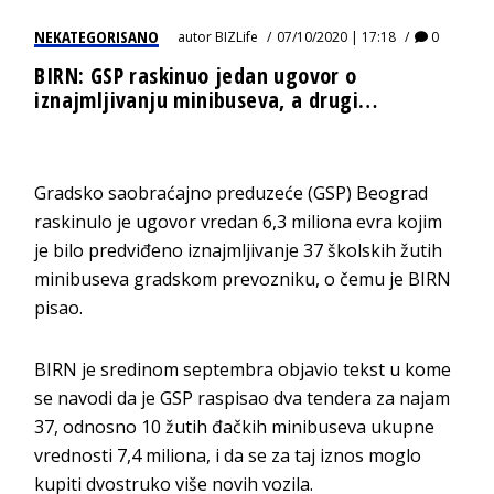
NEKATEGORISANO
autor
BIZLife
07/10/2020 | 17:18
0
BIRN: GSP raskinuo jedan ugovor o
iznajmljivanju minibuseva, a drugi…
Gradsko saobraćajno preduzeće (GSP) Beograd
raskinulo je ugovor vredan 6,3 miliona evra kojim
je bilo predviđeno iznajmljivanje 37 školskih žutih
minibuseva gradskom prevozniku, o čemu je BIRN
pisao.
BIRN je sredinom septembra objavio tekst u kome
se navodi da je GSP raspisao dva tendera za najam
37, odnosno 10 žutih đačkih minibuseva ukupne
vrednosti 7,4 miliona, i da se za taj iznos moglo
kupiti dvostruko više novih vozila.