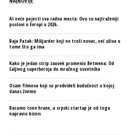
NAJNOVIJE
AI neće pojesti sva radna mesta: Ovo su najtraženiji
poslovi u Evropi u 2026.
Baja Patak: Milijarder koji ne troši novac, već uživa u
tome što ga ima
Kako je jedan strip zauvek promenio Betmena: Od
šaljivog superheroja do mračnog osvetnika
Osam filmova koji su predvideli budućnost u kojoj
danas živimo
Bacamo tone hrane, a srpski startap je od toga
napravio biznis