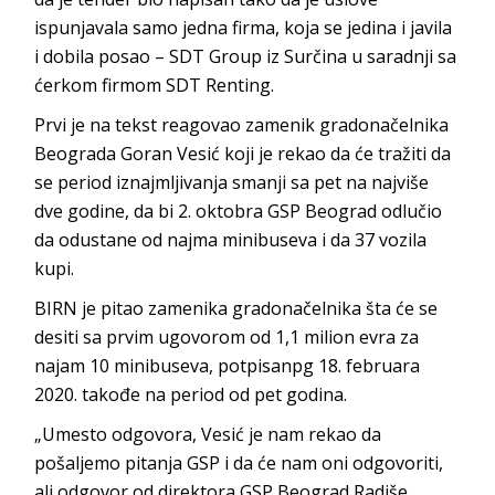
ispunjavala samo jedna firma, koja se jedina i javila
i dobila posao – SDT Group iz Surčina u saradnji sa
ćerkom firmom SDT Renting.
Prvi je na tekst reagovao zamenik gradonačelnika
Beograda Goran Vesić koji je rekao da će tražiti da
se period iznajmljivanja smanji sa pet na najviše
dve godine, da bi 2. oktobra GSP Beograd odlučio
da odustane od najma minibuseva i da 37 vozila
kupi.
BIRN je pitao zamenika gradonačelnika šta će se
desiti sa prvim ugovorom od 1,1 milion evra za
najam 10 minibuseva, potpisanpg 18. februara
2020. takođe na period od pet godina.
„Umesto odgovora, Vesić je nam rekao da
pošaljemo pitanja GSP i da će nam oni odgovoriti,
ali odgovor od direktora GSP Beograd Radiše