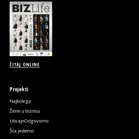
ČITAJ ONLINE
Projekti
Najkolega
Žene u biznisu
UticajnOdgovorno
Šta jedemo