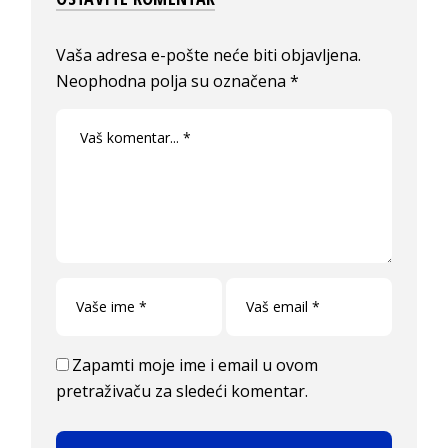
Vaša adresa e-pošte neće biti objavljena.
Neophodna polja su označena
*
Zapamti moje ime i email u ovom
pretraživaču za sledeći komentar.