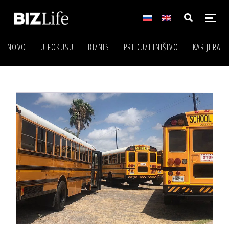
NOVO
U FOKUSU
BIZNIS
PREDUZETNIŠTVO
KARIJERA