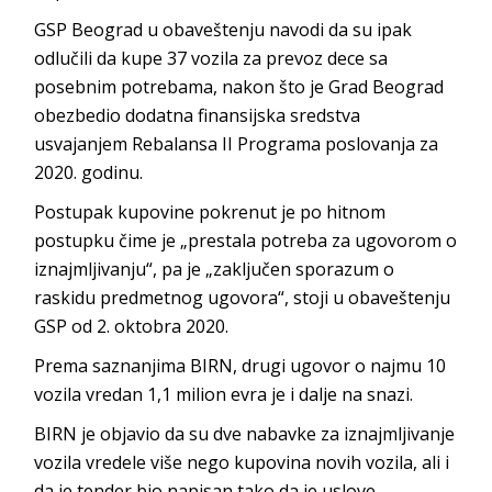
GSP Beograd u obaveštenju navodi da su ipak
odlučili da kupe 37 vozila za prevoz dece sa
posebnim potrebama, nakon što je Grad Beograd
obezbedio dodatna finansijska sredstva
usvajanjem Rebalansa II Programa poslovanja za
2020. godinu.
Postupak kupovine pokrenut je po hitnom
postupku čime je „prestala potreba za ugovorom o
iznajmljivanju“, pa je „zaključen sporazum o
raskidu predmetnog ugovora“, stoji u obaveštenju
GSP od 2. oktobra 2020.
Prema saznanjima BIRN, drugi ugovor o najmu 10
vozila vredan 1,1 milion evra je i dalje na snazi.
BIRN je objavio da su dve nabavke za iznajmljivanje
vozila vredele više nego kupovina novih vozila, ali i
da je tender bio napisan tako da je uslove