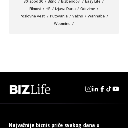
30 Ispod 30
Bitno
Bizbendovi
Easy Life
Filmovi
HR
Izjava Dana
Odrzime
Poslovne Vesti
Putovanja
Važno
Wannabe
Webmind
Najvažnije biznis priče svakog dana u