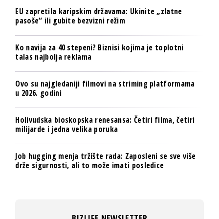
EU zapretila karipskim državama: Ukinite „zlatne
pasoše“ ili gubite bezvizni režim
Ko navija za 40 stepeni? Biznisi kojima je toplotni
talas najbolja reklama
Ovo su najgledaniji filmovi na striming platformama
u 2026. godini
Holivudska bioskopska renesansa: Četiri filma, četiri
milijarde i jedna velika poruka
Job hugging menja tržište rada: Zaposleni se sve više
drže sigurnosti, ali to može imati posledice
BIZLIFE NEWSLETTER