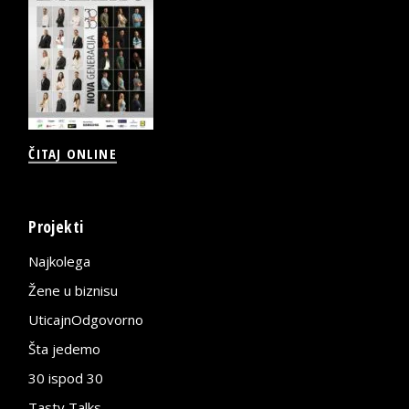
ČITAJ ONLINE
Projekti
Najkolega
Žene u biznisu
UticajnOdgovorno
Šta jedemo
30 ispod 30
Tasty Talks