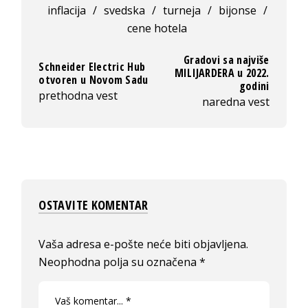
inflacija
/
svedska
/
turneja
/
bijonse
/
cene hotela
Gradovi sa najviše
Schneider Electric Hub
MILIJARDERA u 2022.
otvoren u Novom Sadu
godini
prethodna vest
naredna vest
OSTAVITE KOMENTAR
Vaša adresa e-pošte neće biti objavljena.
Neophodna polja su označena
*