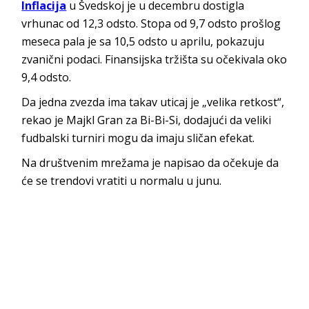
Inflacija
u Švedskoj je u decembru dostigla
vrhunac od 12,3 odsto. Stopa od 9,7 odsto prošlog
meseca pala je sa 10,5 odsto u aprilu, pokazuju
zvanični podaci. Finansijska tržišta su očekivala oko
9,4 odsto.
Da jedna zvezda ima takav uticaj je „velika retkost“,
rekao je Majkl Gran za Bi-Bi-Si, dodajući da veliki
fudbalski turniri mogu da imaju sličan efekat.
Na društvenim mrežama je napisao da očekuje da
će se trendovi vratiti u normalu u junu.