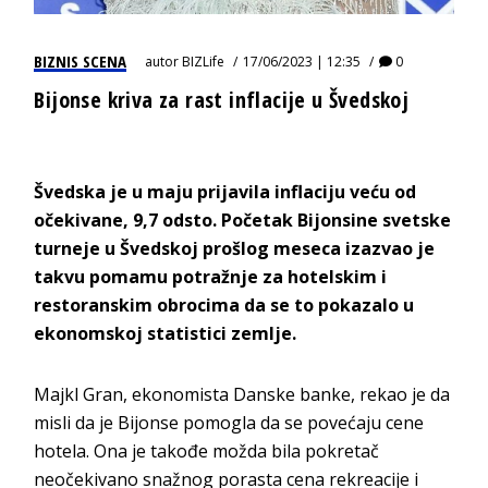
BIZNIS SCENA
autor
BIZLife
17/06/2023 | 12:35
0
Bijonse kriva za rast inflacije u Švedskoj
Švedska je u maju prijavila inflaciju veću od
očekivane, 9,7 odsto. Početak Bijonsine svetske
turneje u Švedskoj prošlog meseca izazvao je
takvu pomamu potražnje za hotelskim i
restoranskim obrocima da se to pokazalo u
ekonomskoj statistici zemlje.
Majkl Gran, ekonomista Danske banke, rekao je da
misli da je Bijonse pomogla da se povećaju cene
hotela. Ona je takođe možda bila pokretač
neočekivano snažnog porasta cena rekreacije i