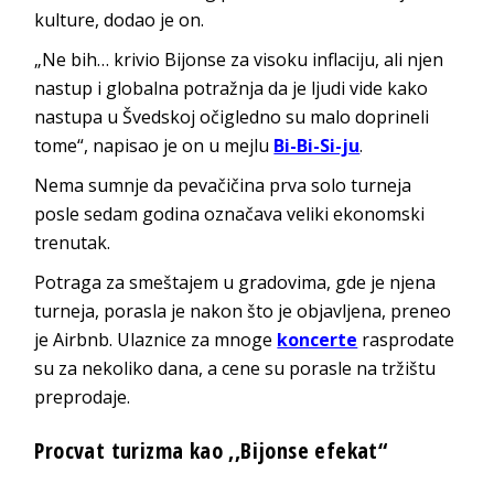
kulture, dodao je on.
„Ne bih… krivio Bijonse za visoku inflaciju, ali njen
nastup i globalna potražnja da je ljudi vide kako
nastupa u Švedskoj očigledno su malo doprineli
tome“, napisao je on u mejlu
Bi-Bi-Si-ju
.
Nema sumnje da pevačičina prva solo turneja
posle sedam godina označava veliki ekonomski
trenutak.
Potraga za smeštajem u gradovima, gde je njena
turneja, porasla je nakon što je objavljena, preneo
je Airbnb. Ulaznice za mnoge
koncerte
rasprodate
su za nekoliko dana, a cene su porasle na tržištu
preprodaje.
Procvat turizma kao ,,Bijonse efekat“