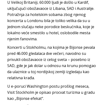
U Velikoj Britaniji, 60.000 ljudi je došlo u Kardif,
uključujući obožavaoce iz Libana, SAD i Australije.
Potražnja za hotelskim sobama zbog njenog
koncerta u Londonu bila je toliko velika da su u
jednom slučaju neke porodice beskućnika, koje je
lokalno veće smestilo u hotel, oslobodile mesta
njenim fanovima.
Koncerti u Stokholmu, na kojima je Bijonse pevala
pred 46.000 gledalaca dve večeri, navodno su
privukli obožavaoce iz celog sveta – posebno iz
SAD, gde je jak dolar u odnosu na krunu pomogao
da ulaznice u toj nordijskoj zemlji izgledaju kao
relativna krađa.
U e-poruci Washington postu prošlog meseca,
Visit Stockholm je opisao procvat turizma u gradu
kao „Bijonse efekat“.