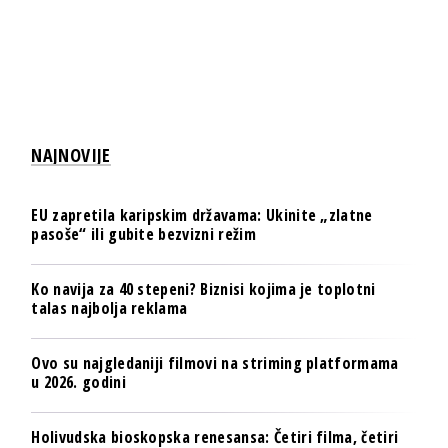
NAJNOVIJE
EU zapretila karipskim državama: Ukinite „zlatne
pasoše“ ili gubite bezvizni režim
Ko navija za 40 stepeni? Biznisi kojima je toplotni
talas najbolja reklama
Ovo su najgledaniji filmovi na striming platformama
u 2026. godini
Holivudska bioskopska renesansa: Četiri filma, četiri