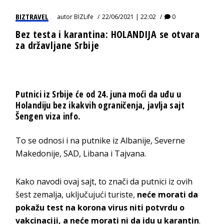
BIZTRAVEL
autor
BIZLife
22/06/2021 | 22:02
0
Bez testa i karantina: HOLANDIJA se otvara
za državljane Srbije
Putnici iz Srbije će od 24. juna moći da uđu u
Holandiju bez ikakvih ograničenja, javlja sajt
Šengen viza info.
To se odnosi i na putnike iz Albanije, Severne
Makedonije, SAD, Libana i Tajvana.
Kako navodi ovaj sajt, to znači da putnici iz ovih
šest zemalja, uključujući turiste,
neće morati da
pokažu test na korona virus niti potvrdu o
vakcinaciji, a neće morati ni da idu u karantin
.