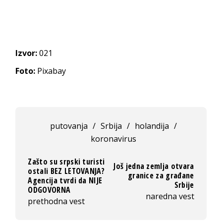
Izvor:
021
Foto:
Pixabay
putovanja
/
Srbija
/
holandija
/
koronavirus
Zašto su srpski turisti
Još jedna zemlja otvara
ostali BEZ LETOVANJA?
granice za građane
Agencija tvrdi da NIJE
Srbije
ODGOVORNA
naredna vest
prethodna vest