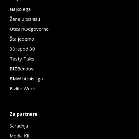
Najkolega
Žene u biznisu
UticajnOdgovorno
Šta jedemo
30 ispod 30
Tasty Talks
BIZBendovi
BMW biznis liga
Bizlife Week
Za partnere
Saradnja
Media Kit