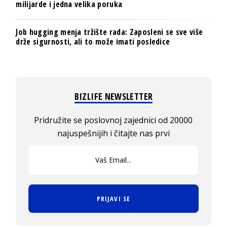
milijarde i jedna velika poruka
Job hugging menja tržište rada: Zaposleni se sve više
drže sigurnosti, ali to može imati posledice
BIZLIFE NEWSLETTER
Pridružite se poslovnoj zajednici od 20000
najuspešnijih i čitajte nas prvi
PRIJAVI SE