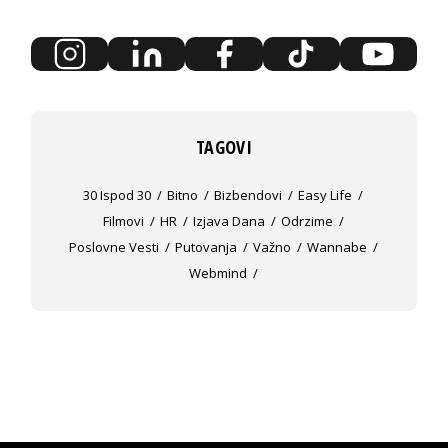
TAGOVI
30 Ispod 30
Bitno
Bizbendovi
Easy Life
Filmovi
HR
Izjava Dana
Odrzime
Poslovne Vesti
Putovanja
Važno
Wannabe
Webmind