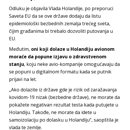
Odluku je objavila Vlada Holandije, po preporuci
Saveta EU da se ove države dodaju da listu
epidemiološki bezbednih zemalja trećeg sveta,
čijim građanima bi trebalo dozvoliti putovanja u
EU.
Međutim,
oni koji dolaze u Holandiju avionom
moraće da popune izjavu o zdravstvenom
stanju
, koju neke avio-kompanije omogućavaju da
se popuni u digitalnom formatu kada se putnik
prijavi na let.
„Ako dolazite iz države gde je rizik od zaražavanja
kovidom-19 nizak (bezbedne države), ne morate da
pokažete negativan rezultat testa kada putujete u
Holandiju. Takođe, ne morate da idete u
samoizolaciju po dolasku u Holandiju“, saopštila je
vlada te zemlje.