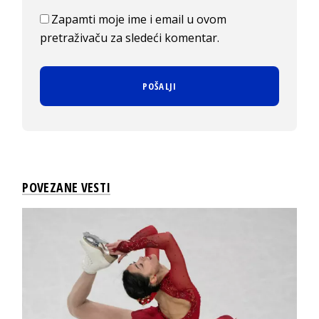
Zapamti moje ime i email u ovom
pretraživaču za sledeći komentar.
POVEZANE VESTI