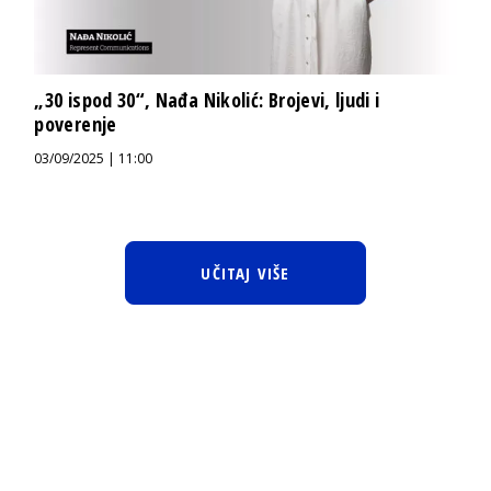
„30 ispod 30“, Nađa Nikolić: Brojevi, ljudi i
poverenje
03/09/2025 | 11:00
UČITAJ VIŠE