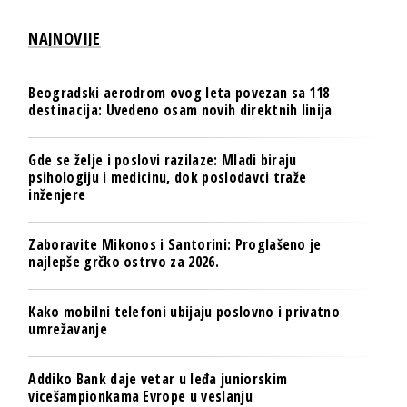
NAJNOVIJE
Beogradski aerodrom ovog leta povezan sa 118
destinacija: Uvedeno osam novih direktnih linija
Gde se želje i poslovi razilaze: Mladi biraju
psihologiju i medicinu, dok poslodavci traže
inženjere
Zaboravite Mikonos i Santorini: Proglašeno je
najlepše grčko ostrvo za 2026.
Kako mobilni telefoni ubijaju poslovno i privatno
umrežavanje
Addiko Bank daje vetar u leđa juniorskim
vicešampionkama Evrope u veslanju