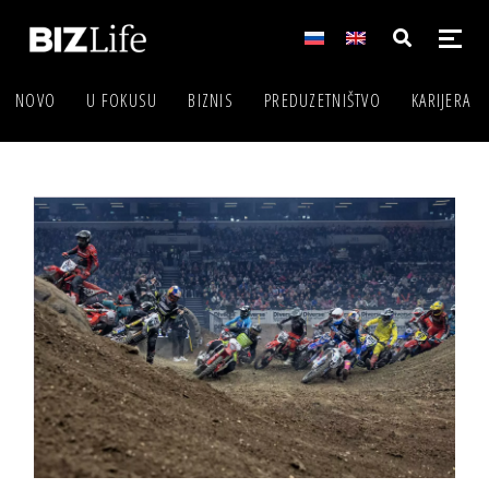
NOVO
U FOKUSU
BIZNIS
PREDUZETNIŠTVO
KARIJERA