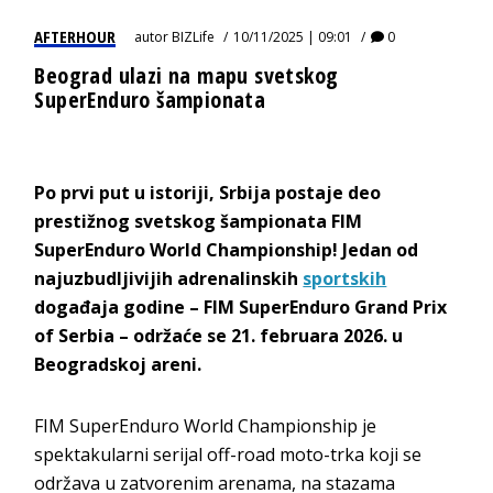
AFTERHOUR
autor
BIZLife
10/11/2025 | 09:01
0
Beograd ulazi na mapu svetskog
SuperEnduro šampionata
Po prvi put u istoriji, Srbija postaje deo
prestižnog svetskog šampionata FIM
SuperEnduro World Championship! Jedan od
najuzbudljivijih adrenalinskih
sportskih
događaja godine – FIM SuperEnduro Grand Prix
of Serbia – održaće se 21. februara 2026. u
Beogradskoj areni.
FIM SuperEnduro World Championship je
spektakularni serijal off-road moto-trka koji se
održava u zatvorenim arenama, na stazama