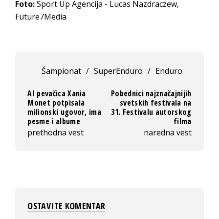
Foto:
Sport Up Agencija - Lucas Nazdraczew,
Future7Media
Šampionat
/
SuperEnduro
/
Enduro
AI pevačica Xania
Pobednici najznačajnijih
Monet potpisala
svetskih festivala na
milionski ugovor, ima
31. Festivalu autorskog
pesme i albume
filma
prethodna vest
naredna vest
OSTAVITE KOMENTAR