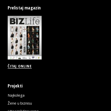
Prelistaj magazin
ČITAJ ONLINE
Projekti
Najkolega
Žene u biznisu
UticajnOdgovorno