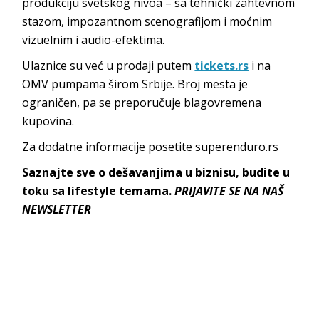
produkciju svetskog nivoa – sa tehnički zahtevnom
stazom, impozantnom scenografijom i moćnim
vizuelnim i audio-efektima.
Ulaznice su već u prodaji putem
tickets.rs
i na
OMV pumpama širom Srbije. Broj mesta je
ograničen, pa se preporučuje blagovremena
kupovina.
Za dodatne informacije posetite superenduro.rs
Saznajte sve o dešavanjima u biznisu, budite u
toku sa lifestyle temama.
PRIJAVITE SE NA NAŠ
NEWSLETTER