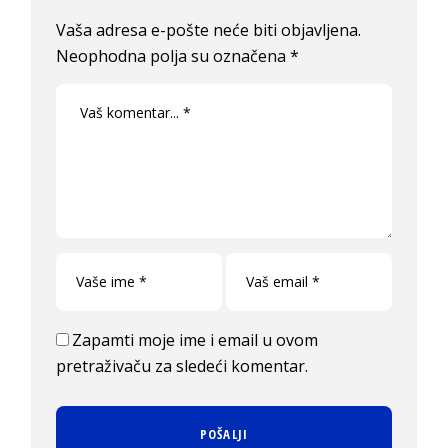
Vaša adresa e-pošte neće biti objavljena.
Neophodna polja su označena
*
Zapamti moje ime i email u ovom
pretraživaču za sledeći komentar.