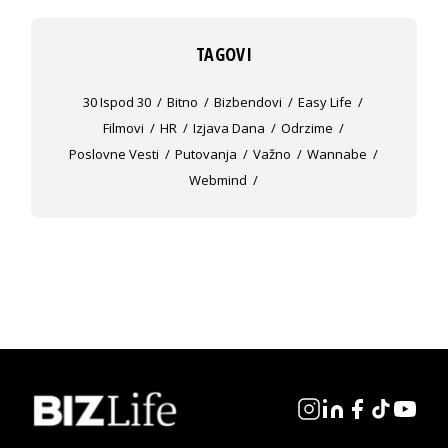
TAGOVI
30 Ispod 30
Bitno
Bizbendovi
Easy Life
Filmovi
HR
Izjava Dana
Odrzime
Poslovne Vesti
Putovanja
Važno
Wannabe
Webmind