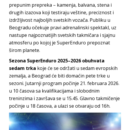
prepunim prepreka – kamenja, balvana, stena i
drugih izazova koji testiraju veštine, preciznost i
izdržljivost najboljih svetskih vozača. Publiku u
Beogradu očekuje pravi adrenalinski spektakl, uz
nastupe najpoznatijih svetskih takmičara i sjajnu
atmosferu po kojoj je SuperEnduro prepoznat
širom planete.
Sezona SuperEnduro 2025–2026
obuhvata
sedam trka
koje će se održati u sedam evropskih
zemalja, a Beograd će biti domaćin pete trke u
sezoni. Jutarnji program počinje 21. februara 2026.
u 10 časova sa kvalifikacijama i slobodnim
treninzima i završava se u 15.45. Glavno takmičenje
počinje u 18 časova, a ulazi se otvaraju od 16h.