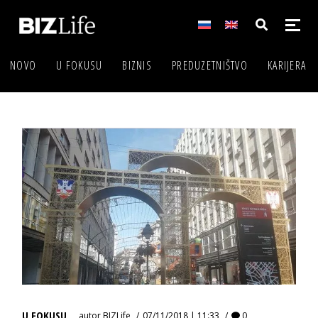
NOVO
U FOKUSU
BIZNIS
PREDUZETNIŠTVO
KARIJERA
U FOKUSU
autor
BIZLife
07/11/2018 | 11:33
0