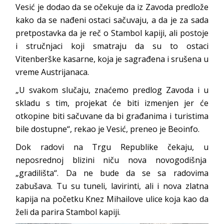
Vesić je dodao da se očekuje da iz Zavoda predlože
kako da se nađeni ostaci sačuvaju, a da je za sada
pretpostavka da je reč o Stambol kapiji, ali postoje
i stručnjaci koji smatraju da su to ostaci
Vitenberške kasarne, koja je sagrađena i srušena u
vreme Austrijanaca.
„U svakom slučaju, znaćemo predlog Zavoda i u
skladu s tim, projekat će biti izmenjen jer će
otkopine biti sačuvane da bi građanima i turistima
bile dostupne“, rekao je Vesić, preneo je Beoinfo.
Dok radovi na Trgu Republike čekaju, u
neposrednoj blizini niču nova novogodišnja
„gradilišta“. Da ne bude da se sa radovima
zabušava. Tu su tuneli, lavirinti, ali i nova zlatna
kapija na početku Knez Mihailove ulice koja kao da
želi da parira Stambol kapiji.