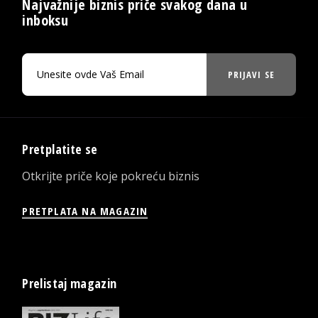
Najvažnije biznis priče svakog dana u
inboksu
PRIJAVI SE
Pretplatite se
Otkrijte priče koje pokreću biznis
PRETPLATA NA MAGAZIN
Prelistaj magazin