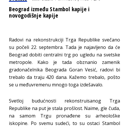
Beograd između Stambol kapije i
novogodišnje kapije
Radovi na rekonstrukciji Trga Republike svečano
su počeli 22. septembra. Tada je najavljeno da će
Beograd dobiti centralni trg po ugledu na svetske
metropole. Kako je tada obznanio zamenik
gradonačelnika Beograda Goran Vesić, radovi bi
trebalo da traju 420 dana. Kažemo trebalo, pošto
se u međuvremenu mnogo toga izdešavalo.
Svetloj budućnosti rekonstruisanog Trga
Republike na put je stala prošlost. Naime, gle čuda,
na samom Trgu pronađene su arheološke
iskopine. Po svemu sudeći, to su ostaci Stambol