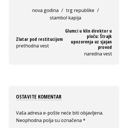
nova godina
/
trg republike
/
stambol kapija
Glumci u klin direktor u
ploču: Štrajk
Zlatar pod restitucijom
upozorenja uz sjajan
prethodna vest
provod
naredna vest
OSTAVITE KOMENTAR
Vaša adresa e-pošte neće biti objavljena.
Neophodna polja su označena
*