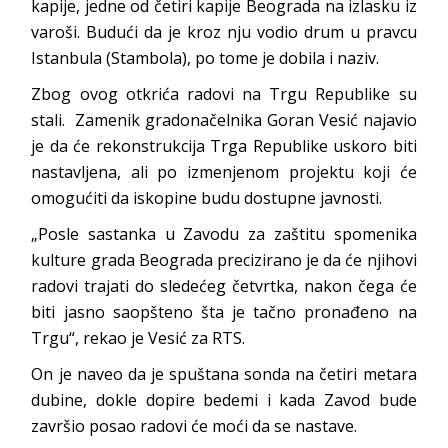
kapije, jedne od četiri kapije Beograda na izlasku iz
varoši. Budući da je kroz nju vodio drum u pravcu
Istanbula (Stambola), po tome je dobila i naziv.
Zbog ovog otkrića radovi na Trgu Republike su
stali. Zamenik gradonačelnika Goran Vesić najavio
je da će rekonstrukcija Trga Republike uskoro biti
nastavljena, ali po izmenjenom projektu koji će
omogućiti da iskopine budu dostupne javnosti.
„Posle sastanka u Zavodu za zaštitu spomenika
kulture grada Beograda precizirano je da će njihovi
radovi trajati do sledećeg četvrtka, nakon čega će
biti jasno saopšteno šta je tačno pronađeno na
Trgu“, rekao je Vesić za RTS.
On je naveo da je spuštana sonda na četiri metara
dubine, dokle dopire bedemi i kada Zavod bude
završio posao radovi će moći da se nastave.