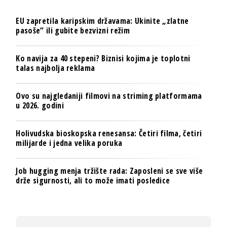
EU zapretila karipskim državama: Ukinite „zlatne
pasoše“ ili gubite bezvizni režim
Ko navija za 40 stepeni? Biznisi kojima je toplotni
talas najbolja reklama
Ovo su najgledaniji filmovi na striming platformama
u 2026. godini
Holivudska bioskopska renesansa: Četiri filma, četiri
milijarde i jedna velika poruka
Job hugging menja tržište rada: Zaposleni se sve više
drže sigurnosti, ali to može imati posledice