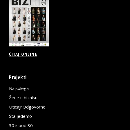
ČITAJ ONLINE
Projekti
Najkolega
Žene u biznisu
UticajnOdgovorno
Šta jedemo
30 ispod 30