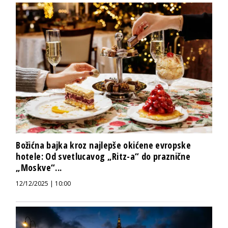
Božićna bajka kroz najlepše okićene evropske
hotele: Od svetlucavog „Ritz-a“ do praznične
„Moskve“...
12/12/2025 | 10:00