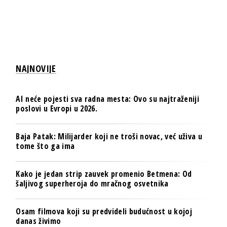
NAJNOVIJE
AI neće pojesti sva radna mesta: Ovo su najtraženiji
poslovi u Evropi u 2026.
Baja Patak: Milijarder koji ne troši novac, već uživa u
tome što ga ima
Kako je jedan strip zauvek promenio Betmena: Od
šaljivog superheroja do mračnog osvetnika
Osam filmova koji su predvideli budućnost u kojoj
danas živimo