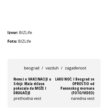
Izvor:
BIZLife
Foto:
BIZLife
beograd
/
vazduh
/
zagađenost
Nemci o VAKCINACIJI u
LAKU NOĆ: I Beograd se
Srbiji: Mala država
OPROSTIO od
pokazala da MOŽE I
Panonskog mornara
DRUGAČIJE
(FOTO/VIDEO)
prethodna vest
naredna vest