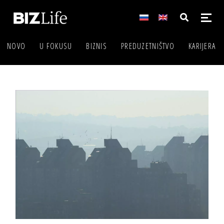
NOVO
U FOKUSU
BIZNIS
PREDUZETNIŠTVO
KARIJERA