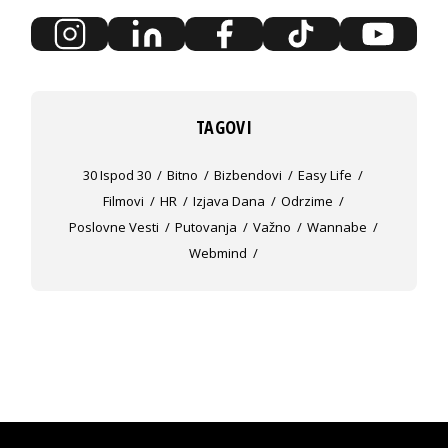
TAGOVI
30 Ispod 30
Bitno
Bizbendovi
Easy Life
Filmovi
HR
Izjava Dana
Odrzime
Poslovne Vesti
Putovanja
Važno
Wannabe
Webmind