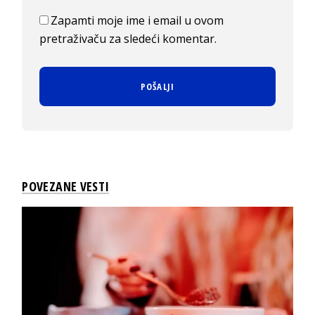
Zapamti moje ime i email u ovom
pretraživaču za sledeći komentar.
POVEZANE VESTI