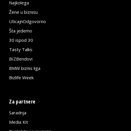
Najkolega
Žene u biznisu
UticajnOdgovorno
Šta jedemo
30 ispod 30
Tasty Talks
BIZBendovi
BMW biznis liga
Bizlife Week
Za partnere
Saradnja
Media Kit