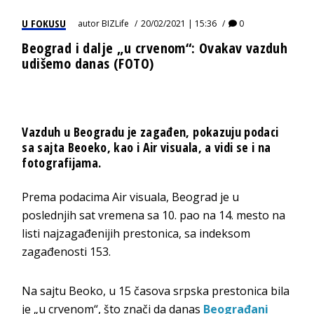
U FOKUSU
autor
BIZLife
20/02/2021 | 15:36
0
Beograd i dalje „u crvenom“: Ovakav vazduh
udišemo danas (FOTO)
Vazduh u Beogradu je zagađen, pokazuju podaci
sa sajta Beoeko, kao i Air visuala, a vidi se i na
fotografijama.
Prema podacima Air visuala, Beograd je u
poslednjih sat vremena sa 10. pao na 14. mesto na
listi najzagađenijih prestonica, sa indeksom
zagađenosti 153.
Na sajtu Beoko, u 15 časova srpska prestonica bila
je „u crvenom“, što znači da danas
Beograđani