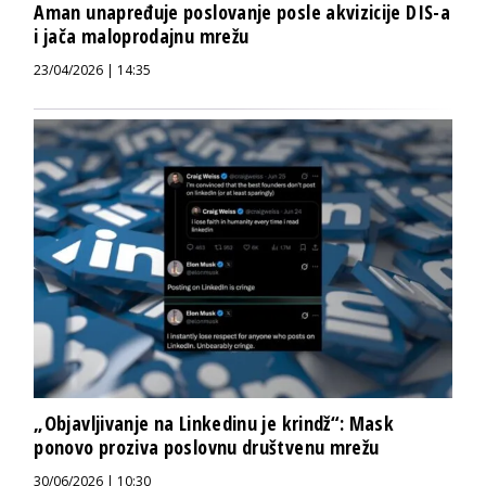
Aman unapređuje poslovanje posle akvizicije DIS-a
i jača maloprodajnu mrežu
23/04/2026 | 14:35
„Objavljivanje na Linkedinu je krindž“: Mask
ponovo proziva poslovnu društvenu mrežu
30/06/2026 | 10:30