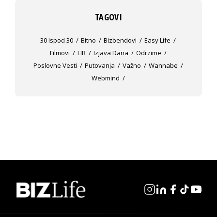
TAGOVI
30 Ispod 30
Bitno
Bizbendovi
Easy Life
Filmovi
HR
Izjava Dana
Odrzime
Poslovne Vesti
Putovanja
Važno
Wannabe
Webmind