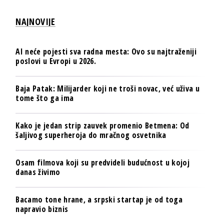
NAJNOVIJE
AI neće pojesti sva radna mesta: Ovo su najtraženiji
poslovi u Evropi u 2026.
Baja Patak: Milijarder koji ne troši novac, već uživa u
tome što ga ima
Kako je jedan strip zauvek promenio Betmena: Od
šaljivog superheroja do mračnog osvetnika
Osam filmova koji su predvideli budućnost u kojoj
danas živimo
Bacamo tone hrane, a srpski startap je od toga
napravio biznis