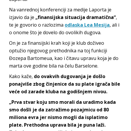
Na vanrednoj konferenciji za medije Laporta je
izjavio da je
„finansijska situacija dramatična“
,
te je govorio o razlozima
odlaska Lea Mesija
, ali i
o onome što je dovelo do ovolikih dugova.
On je za finansijski krah koji je klub doživeo
optužio njegovog prethodnika na toj funkciji
Đozepa Bartomeua, kao i čitavu upravu koja je do
marta ove godine bila na čelu Barselone.
Kako kaže,
do ovakvih dugovanja je došlo
ponajviše zbog činjenice da su plate igrača bile
veće od zarade kluba na godišnjem nivou.
„Prva stvar koju smo morali da uradimo kada
smo došli je da zatražimo pozajmicu od 80
miliona evra jer nismo mogli da isplatimo
plate. Prethodna uprava bila je puna laži.