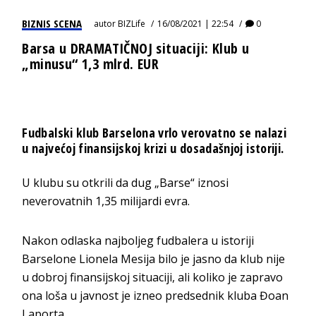
BIZNIS SCENA
autor
BIZLife
16/08/2021 | 22:54
0
Barsa u DRAMATIČNOJ situaciji: Klub u
„minusu“ 1,3 mlrd. EUR
Fudbalski klub Barselona vrlo verovatno se nalazi
u najvećoj finansijskoj krizi u dosadašnjoj istoriji.
U klubu su otkrili da dug „Barse“ iznosi
neverovatnih 1,35 milijardi evra.
Nakon odlaska najboljeg fudbalera u istoriji
Barselone Lionela Mesija bilo je jasno da klub nije
u dobroj finansijskoj situaciji, ali koliko je zapravo
ona loša u javnost je izneo predsednik kluba Đoan
Laporta.