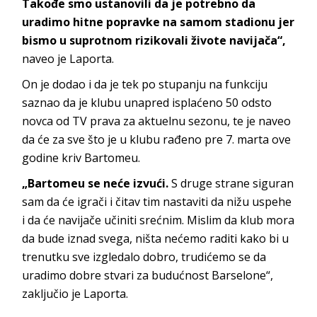
Takođe smo ustanovili da je potrebno da
uradimo hitne popravke na samom stadionu jer
bismo u suprotnom rizikovali živote navijača“,
naveo je Laporta.
On je dodao i da je tek po stupanju na funkciju
saznao da je klubu unapred isplaćeno 50 odsto
novca od TV prava za aktuelnu sezonu, te je naveo
da će za sve što je u klubu rađeno pre 7. marta ove
godine kriv Bartomeu.
„Bartomeu se neće izvući.
S druge strane siguran
sam da će igrači i čitav tim nastaviti da nižu uspehe
i da će navijače učiniti srećnim. Mislim da klub mora
da bude iznad svega, ništa nećemo raditi kako bi u
trenutku sve izgledalo dobro, trudićemo se da
uradimo dobre stvari za budućnost Barselone“,
zaključio je Laporta.