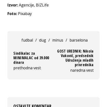
Izvor:
Agencije, BIZLife
Foto:
Pixabay
fudbal
/
dug
/
minus
/
barselona
GOST UREDNIK: Nikola
Sindikalac za
Vuković, predsednik
MINIMALAC od 39.000
Udruženja mladih
dinara
privrednika
prethodna vest
naredna vest
OSTAVITE KOMENTAR