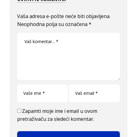
Vaša adresa e-pošte neće biti objavljena.
Neophodna polja su označena
*
Zapamti moje ime i email u ovom
pretraživaču za sledeći komentar.