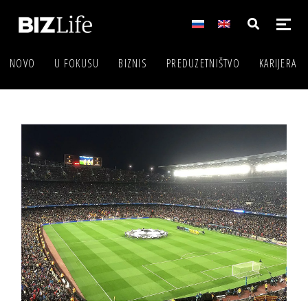
NOVO
U FOKUSU
BIZNIS
PREDUZETNIŠTVO
KARIJERA