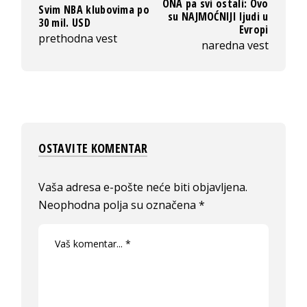
ONA pa svi ostali: Ovo
Svim NBA klubovima po
su NAJMOĆNIJI ljudi u
30 mil. USD
Evropi
prethodna vest
naredna vest
OSTAVITE KOMENTAR
Vaša adresa e-pošte neće biti objavljena.
Neophodna polja su označena
*