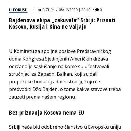
U FOKUSU
autor
BIZLife
08/12/2020 | 20:10
0
Bajdenova ekipa „zakuvala“ Srbiji: Priznati
Kosovo, Rusija i Kina ne valjaju
U Komitetu za spoljne poslove Predstavničkog
doma Kongresa Sjedinjenih Američkih država
održano je saslušanje na kome su učestvovali
stručnjaci za Zapadni Balkan, koji su dali
preporuke budućoj administraciji, koju će
predvoditi Džo Bajden, o tome kakve stavove treba
zauzeti prema našem regionu.
Bez priznanja Kosova nema EU
Srbiji neće biti odobreno članstvo u Evropsku uniju