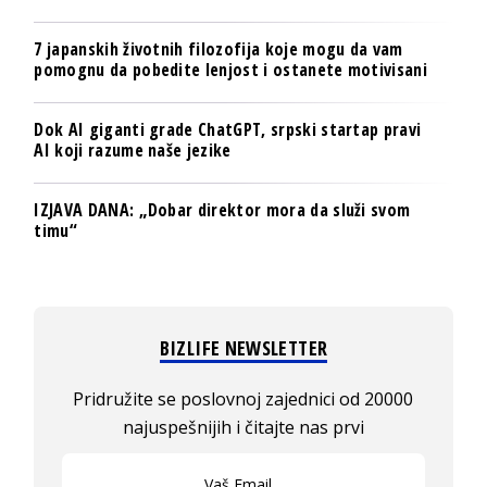
7 japanskih životnih filozofija koje mogu da vam
pomognu da pobedite lenjost i ostanete motivisani
Dok AI giganti grade ChatGPT, srpski startap pravi
AI koji razume naše jezike
IZJAVA DANA: „Dobar direktor mora da služi svom
timu“
BIZLIFE NEWSLETTER
Pridružite se poslovnoj zajednici od 20000
najuspešnijih i čitajte nas prvi