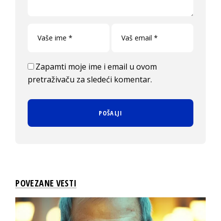
Zapamti moje ime i email u ovom
pretraživaču za sledeći komentar.
POVEZANE VESTI