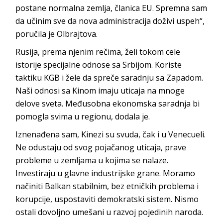
postane normalna zemlja, članica EU. Spremna sam
da učinim sve da nova administracija doživi uspeh“,
poručila je Olbrajtova.
Rusija, prema njenim rečima, želi tokom cele
istorije specijalne odnose sa Srbijom. Koriste
taktiku KGB i žele da spreče saradnju sa Zapadom.
Naši odnosi sa Kinom imaju uticaja na mnoge
delove sveta. Međusobna ekonomska saradnja bi
pomogla svima u regionu, dodala je.
Iznenađena sam, Kinezi su svuda, čak i u Venecueli.
Ne odustaju od svog pojačanog uticaja, prave
probleme u zemljama u kojima se nalaze.
Investiraju u glavne industrijske grane. Moramo
načiniti Balkan stabilnim, bez etničkih problema i
korupcije, uspostaviti demokratski sistem. Nismo
ostali dovoljno umešani u razvoj pojedinih naroda.