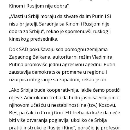
Kinom i Rusijom nije dobra“.
„Vlasti u Srbiji moraju da shvate da im Putin i Si
nisu prijatelji. Saradnja sa Kinom i Rusijom nije
dobra za Srbiju“, rekao je spomenuvši ruskog i
kineskog predsednika.
Dok SAD pokušavaju sda pomognu zemljama
Zapadnog Balkana, auitoritarni režim Vladimira
Putina promoviše jednu agresivnu agednu. Putin
zaustavlja demokratske promene u regionu i
uzurpira integracije sa zapadom, rekao je on.
„Ako Srbija bude kooperativnija, lakše ćemo postići
ciljeve. Amerikanci treba da budu jasni sa Srbijom o
njihovom učešću u nestabilnosti na (tzv.) Kosovu,
BiH, pa čak i u Crnoj Gori. EU treba da kaže da neće
biti više otvaranja poglavlja, ukoliko će Srbija
pratiti instrukcije Rusije i Kine“, poručio je profesor