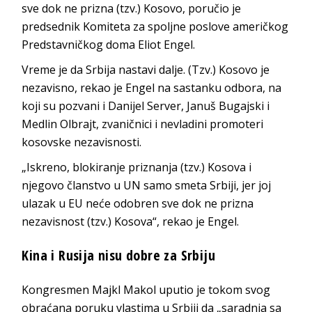
sve dok ne prizna (tzv.) Kosovo, poručio je
predsednik Komiteta za spoljne poslove američkog
Predstavničkog doma Eliot Engel.
Vreme je da Srbija nastavi dalje. (Tzv.) Kosovo je
nezavisno, rekao je Engel na sastanku odbora, na
koji su pozvani i Danijel Server, Januš Bugajski i
Medlin Olbrajt, zvaničnici i nevladini promoteri
kosovske nezavisnosti.
„Iskreno, blokiranje priznanja (tzv.) Kosova i
njegovo članstvo u UN samo smeta Srbiji, jer joj
ulazak u EU neće odobren sve dok ne prizna
nezavisnost (tzv.) Kosova“, rekao je Engel.
Kina i Rusija nisu dobre za Srbiju
Kongresmen Majkl Makol uputio je tokom svog
obraćana poruku vlastima u Srbiji da „saradnja sa