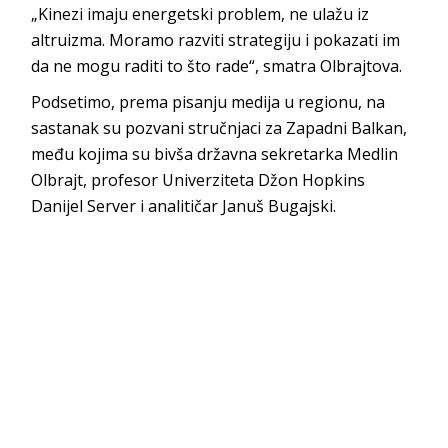
„Kinezi imaju energetski problem, ne ulažu iz
altruizma. Moramo razviti strategiju i pokazati im
da ne mogu raditi to što rade“, smatra Olbrajtova.
Podsetimo, prema pisanju medija u regionu, na
sastanak su pozvani stručnjaci za Zapadni Balkan,
među kojima su bivša državna sekretarka Medlin
Olbrajt, profesor Univerziteta Džon Hopkins
Danijel Server i analitičar Januš Bugajski.