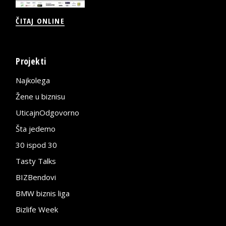
ČITAJ ONLINE
Projekti
Najkolega
Žene u biznisu
UticajnOdgovorno
Šta jedemo
30 ispod 30
Tasty Talks
BIZBendovi
BMW biznis liga
Bizlife Week