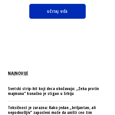
UČITAJ VIŠE
NAJNOVIJE
Svetski strip-hit koji deca obožavaju: „Zeka protiv
majmuna“ konačno je stigao u Srbiju
Toksičnost je zarazna: Kako jedan „briljantan, ali
nepodnošljiv“ zaposleni može da uništi ceo tim