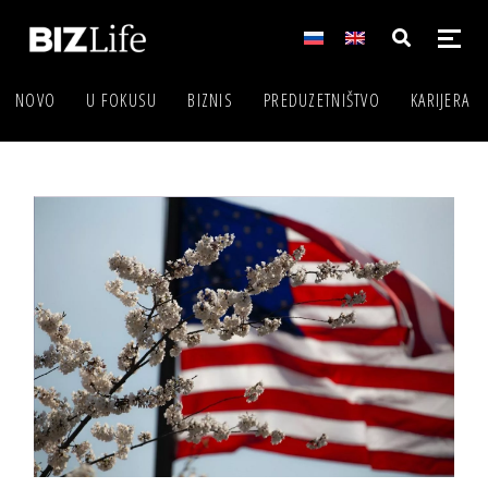
NOVO
U FOKUSU
BIZNIS
PREDUZETNIŠTVO
KARIJERA