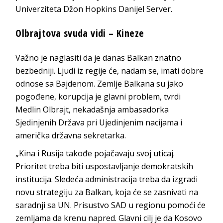
Univerziteta Džon Hopkins Danijel Server.
Olbrajtova svuda vidi – Kineze
Važno je naglasiti da je danas Balkan znatno
bezbedniji. Ljudi iz regije će, nadam se, imati dobre
odnose sa Bajdenom. Zemlje Balkana su jako
pogođene, korupcija je glavni problem, tvrdi
Medlin Olbrajt, nekadašnja ambasadorka
Sjedinjenih Država pri Ujedinjenim nacijama i
američka državna sekretarka.
„Kina i Rusija takođe pojačavaju svoj uticaj.
Prioritet treba biti uspostavljanje demokratskih
institucija. Sledeća administracija treba da izgradi
novu strategiju za Balkan, koja će se zasnivati na
saradnji sa UN. Prisustvo SAD u regionu pomoći će
zemljama da krenu napred. Glavni cilj je da Kosovo