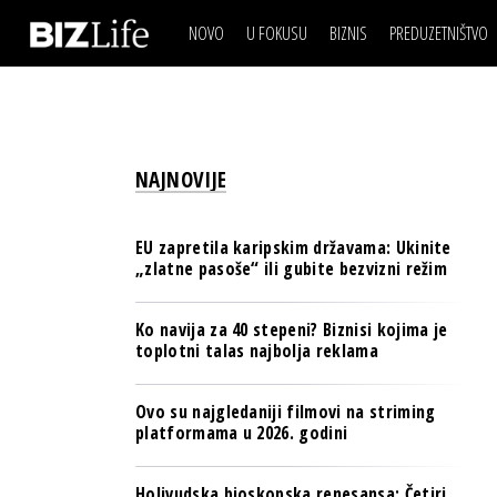
NOVO
U FOKUSU
BIZNIS
PREDUZETNIŠTVO
IZJAVA DANA
BIZNIS SCENA
VIDEO
REAL ESTATE
IZJAVA DANA
BIZNIS SCENA
BREND I KOMUNIKACI
VIDEO
REAL ESTATE
ESG & ENERGY
NAJNOVIJE
BREND I KOMUNIKACI
BANKE
ESG & ENERGY
OSIGURANJE
EU zapretila karipskim državama: Ukinite
BANKE
„zlatne pasoše“ ili gubite bezvizni režim
TECH I AI
OSIGURANJE
BIZNIS & SPORT
Ko navija za 40 stepeni? Biznisi kojima je
TECH I AI
toplotni talas najbolja reklama
PULS REGIONA
BIZNIS & SPORT
NOVO NA RAFU
Ovo su najgledaniji filmovi na striming
PULS REGIONA
platformama u 2026. godini
NOVO NA RAFU
Holivudska bioskopska renesansa: Četiri