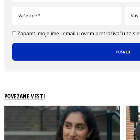
Zapamti moje ime i email u ovom pretraživaču za sl
POVEZANE VESTI