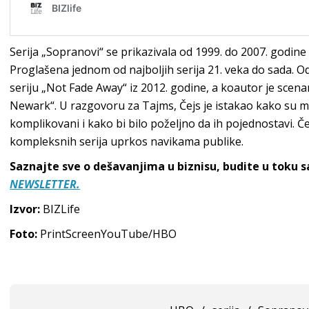
Serija „Sopranovi“ se prikazivala od 1999. do 2007. godine
Proglašena jednom od najboljih serija 21. veka do sada. Od 
seriju „Not Fade Away“ iz 2012. godine, a koautor je scena
Newark“. U razgovoru za Tajms, Čejs je istakao kako su mu
komplikovani i kako bi bilo poželjno da ih pojednostavi. Č
kompleksnih serija uprkos navikama publike.
Saznajte sve o dešavanjima u biznisu, budite u toku 
NEWSLETTER.
Izvor:
BIZLife
Foto:
PrintScreenYouTube/HBO