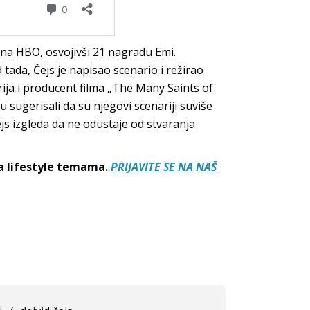
 na HBO, osvojivši 21 nagradu Emi.
tada, Čejs je napisao scenario i režirao
rija i producent filma „The Many Saints of
 sugerisali da su njegovi scenariji suviše
ejs izgleda da ne odustaje od stvaranja
sa lifestyle temama.
PRIJAVITE SE NA NAŠ