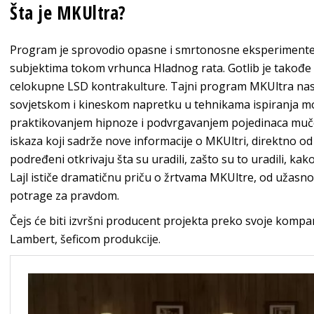
Šta je MKUltra?
Program je sprovodio opasne i smrtonosne eksperimente 
subjektima tokom vrhunca Hladnog rata. Gotlib je takođe
celokupne LSD kontrakulture. Tajni program MKUltra nas
sovjetskom i kineskom napretku u tehnikama ispiranja m
praktikovanjem hipnoze i podvrgavanjem pojedinaca mučenj
iskaza koji sadrže nove informacije o MKUltri, direktno od
podređeni otkrivaju šta su uradili, zašto su to uradili, kak
Lajl ističe dramatičnu priču o žrtvama MKUltre, od užasn
potrage za pravdom.
Čejs će biti izvršni producent projekta preko svoje kompa
Lambert, šeficom produkcije.