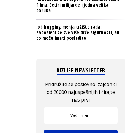
filma, četiri milijarde i jedna velika
poruka
Job hugging menja tržište rada:
Zaposleni se sve više drže sigurnosti, ali
to može imati posledice
BIZLIFE NEWSLETTER
Pridružite se poslovnoj zajednici
od 20000 najuspešnijih i čitajte
nas prvi