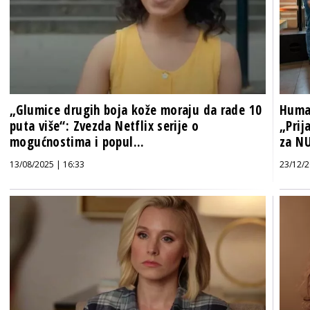
„Glumice drugih boja kože moraju da rade 10
Human
puta više“: Zvezda Netflix serije o
„Prij
mogućnostima i popul...
za N
13/08/2025 | 16:33
23/12/2