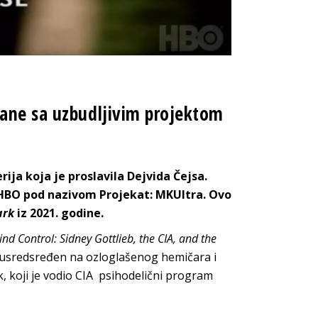
rane sa uzbudljivim projektom
rija koja je proslavila Dejvida Čejsa.
 HBO pod nazivom Projekat: MKUltra. Ovo
ark
iz 2021. godine.
ind Control: Sidney Gottlieb, the CIA, and the
er usredsređen na ozloglašenog hemičara i
k, koji je vodio CIA psihodelični program