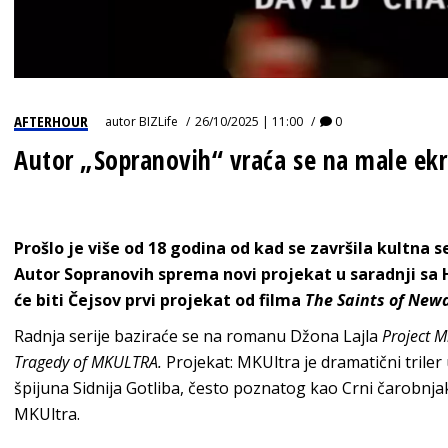
AFTERHOUR
autor
BIZLife
26/10/2025 | 11:00
0
Autor „Sopranovih“ vraća se na male ek
Prošlo je više od 18 godina od kad se završila kultna se
Autor Sopranovih sprema novi projekat u saradnji sa
će biti Čejsov prvi projekat od filma
The Saints of New
Radnja serije baziraće se na romanu Džona Lajla
Project M
Tragedy of MKULTRA.
Projekat: MKUltra je dramatični tril
špijuna Sidnija Gotliba, često poznatog kao Crni čarobnja
MKUltra.