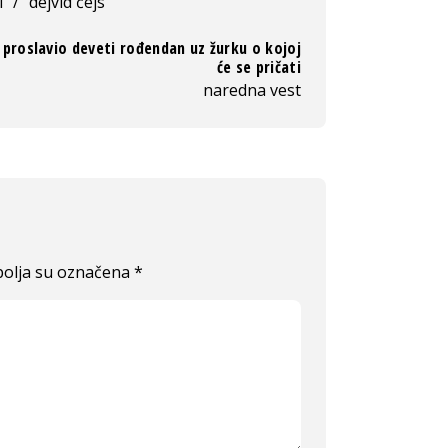
i
/
dejvid čejs
 proslavio deveti rođendan uz žurku o kojoj
će se pričati
naredna vest
olja su označena
*