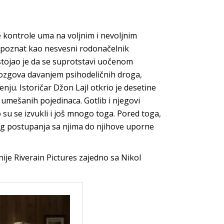
kontrole uma na voljnim i nevoljnim
 poznat kao nesvesni rodonačelnik
tojao je da se suprotstavi uočenom
ozgova davanjem psihodeličnih droga,
u. Istoričar Džon Lajl otkrio je desetine
 umešanih pojedinaca. Gotlib i njegovi
o su se izvukli i još mnogo toga. Pored toga,
og postupanja sa njima do njihove uporne
nije Riverain Pictures zajedno sa Nikol