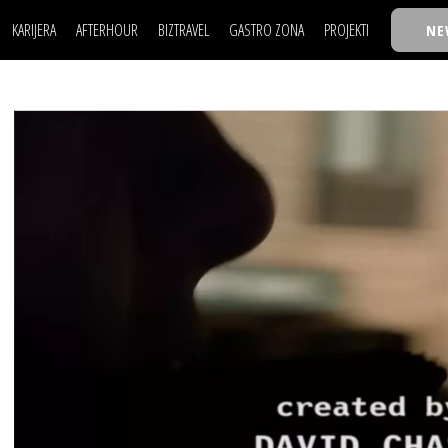
KARIJERA
AFTERHOUR
BIZTRAVEL
GASTRO ZONA
PROJEKTI
NE
POSAO
FILM I SCENA
NAJKOLEGA
LJUDI (HR)
KNJIGE
TASTY TALKS
POSAO
FILM I SCENA
NAJKOLEGA
JE
MOJ UGAO
AUTO SVET
30 ISPOD 30
LJUDI (HR)
KNJIGE
TASTY TALKS
USAVRŠAVANJE
STIL
BACK TO OFFICE/SCHOOL
JE
MOJ UGAO
AUTO SVET
30 ISPOD 30
KNOW-HOW
WELLBEING
BIZBENDOVI
USAVRŠAVANJE
STIL
BACK TO OFFICE/SCHOOL
BIZKOLEGIJUM
KNOW-HOW
WELLBEING
BIZBENDOVI
BMW BIZNIS LIGA
BIZKOLEGIJUM
BIZLIFE WEEK
BMW BIZNIS LIGA
IZJAVA GODINE
BIZLIFE WEEK
IZJAVA GODINE