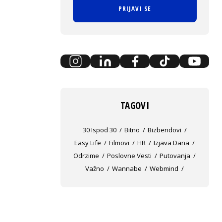
PRIJAVI SE
TAGOVI
30 Ispod 30
Bitno
Bizbendovi
Easy Life
Filmovi
HR
Izjava Dana
Odrzime
Poslovne Vesti
Putovanja
Važno
Wannabe
Webmind