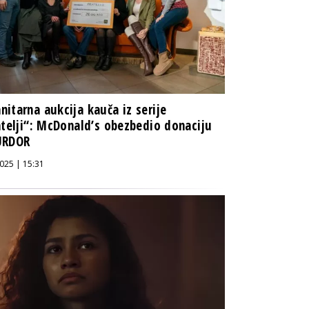
itarna aukcija kauča iz serije
atelji“: McDonald’s obezbedio donaciju
URDOR
025 | 15:31