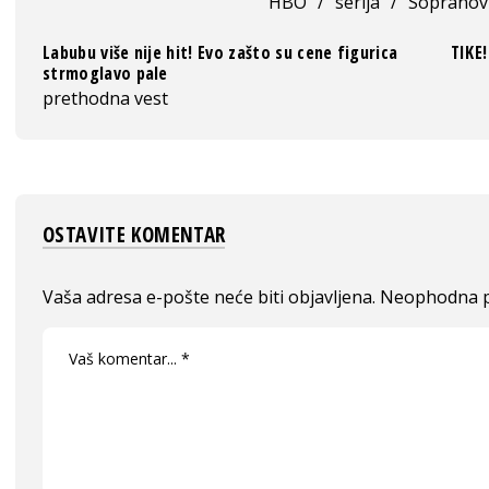
HBO
/
serija
/
Sopranov
Labubu više nije hit! Evo zašto su cene figurica
TIKE!
strmoglavo pale
prethodna vest
OSTAVITE KOMENTAR
Vaša adresa e-pošte neće biti objavljena.
Neophodna p