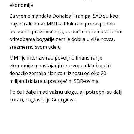
ekonomije.
Za vreme mandata Donalda Trampa, SAD su kao
najveći akcionar MMF-a blokirale preraspodelu
posebnih prava vučenja, budući da prema važećim
odredbama bogatije zemlje dobijaju više novca,
srazmerno svom udelu.
MMF je intenzivirao povoljno finansiranje
ekonomije u nastajanju i razvoju, uključujući i
donacije zemalja članica u iznosu od oko 20
milijardi dolara u postojećim SDR-ovima.
To će i dalje imati važnu ulogu, ali potrebni su dalji
koraci, naglasila je Georgieva.