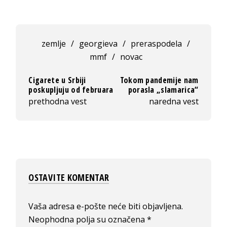
zemlje
/
georgieva
/
preraspodela
/
mmf
/
novac
Cigarete u Srbiji
Tokom pandemije nam
poskupljuju od februara
porasla „slamarica“
prethodna vest
naredna vest
OSTAVITE KOMENTAR
Vaša adresa e-pošte neće biti objavljena.
Neophodna polja su označena
*