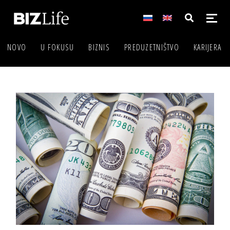
NOVO
U FOKUSU
BIZNIS
PREDUZETNIŠTVO
KARIJERA