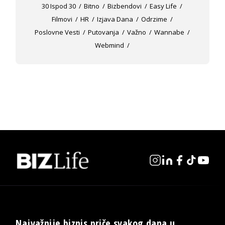
30 Ispod 30
Bitno
Bizbendovi
Easy Life
Filmovi
HR
Izjava Dana
Odrzime
Poslovne Vesti
Putovanja
Važno
Wannabe
Webmind
Najvažnije biznis priče svakog dana u