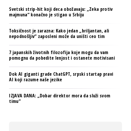
Svetski strip-hit koji deca obožavaju: „Zeka protiv
majmuna“ konačno je stigao u Srbiju
Toksičnost je zarazna: Kako jedan „briljantan, ali
nepodnošljiv“ zaposleni može da uništi ceo tim
7 japanskih životnih filozofija koje mogu da vam
pomognu da pobedite lenjost i ostanete motivisani
Dok AI giganti grade ChatGPT, srpski startap pravi
AI koji razume naše jezike
IZJAVA DANA: „Dobar direktor mora da služi svom
timu“