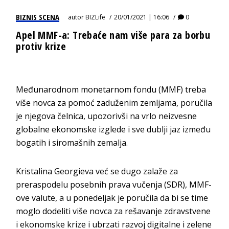
BIZNIS SCENA
autor
BIZLife
20/01/2021 | 16:06
0
Apel MMF-a: Trebaće nam više para za borbu
protiv krize
Međunarodnom monetarnom fondu (MMF) treba
više novca za pomoć zaduženim zemljama, poručila
je njegova čelnica, upozorivši na vrlo neizvesne
globalne ekonomske izglede i sve dublji jaz između
bogatih i siromašnih zemalja.
Kristalina Georgieva već se dugo zalaže za
preraspodelu posebnih prava vučenja (SDR), MMF-
ove valute, a u ponedeljak je poručila da bi se time
moglo dodeliti više novca za rešavanje zdravstvene
i ekonomske krize i ubrzati razvoj digitalne i zelene