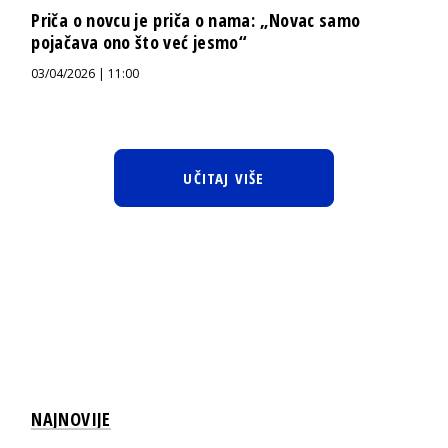
Priča o novcu je priča o nama: „Novac samo
pojačava ono što već jesmo“
03/04/2026 | 11:00
UČITAJ VIŠE
NAJNOVIJE