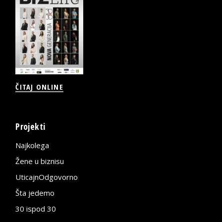
ČITAJ ONLINE
Projekti
Najkolega
Žene u biznisu
UticajnOdgovorno
Šta jedemo
30 ispod 30