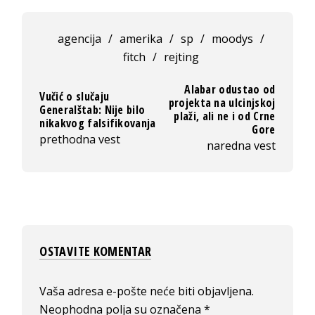
agencija
/
amerika
/
sp
/
moodys
/
fitch
/
rejting
Alabar odustao od
Vučić o slučaju
projekta na ulcinjskoj
Generalštab: Nije bilo
plaži, ali ne i od Crne
nikakvog falsifikovanja
Gore
prethodna vest
naredna vest
OSTAVITE KOMENTAR
Vaša adresa e-pošte neće biti objavljena.
Neophodna polja su označena
*