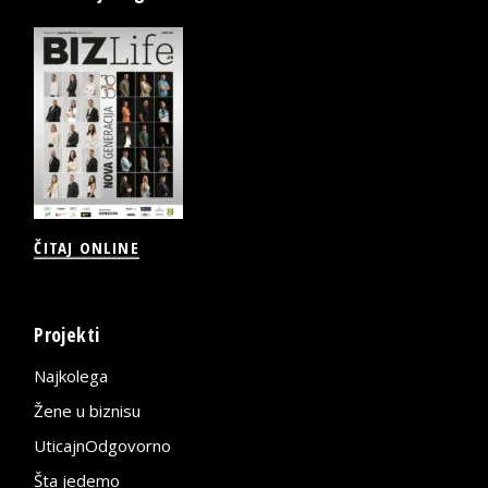
ČITAJ ONLINE
Projekti
Najkolega
Žene u biznisu
UticajnOdgovorno
Šta jedemo