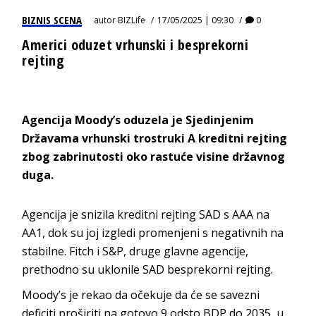
BIZNIS SCENA
autor
BIZLife
17/05/2025 | 09:30
0
Americi oduzet vrhunski i besprekorni
rejting
Agencija Moody’s oduzela je Sjedinjenim
Državama vrhunski trostruki A kreditni rejting
zbog zabrinutosti oko rastuće visine državnog
duga.
Agencija je snizila kreditni rejting SAD s AAA na
AA1, dok su joj izgledi promenjeni s negativnih na
stabilne. Fitch i S&P, druge glavne agencije,
prethodno su uklonile SAD besprekorni rejting.
Moody’s je rekao da očekuje da će se savezni
deficiti proširiti na gotovo 9 odsto BDP do 2035, u