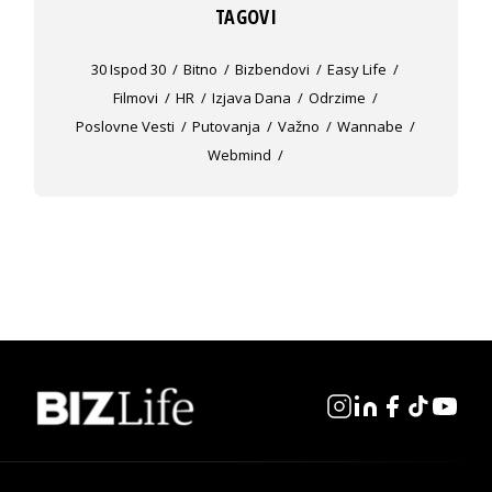
TAGOVI
30 Ispod 30
Bitno
Bizbendovi
Easy Life
Filmovi
HR
Izjava Dana
Odrzime
Poslovne Vesti
Putovanja
Važno
Wannabe
Webmind