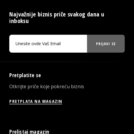
Najvažnije biznis priče svakog dana u
inboksu
PRIJAVI SE
Pretplatite se
Otkrijte priče koje pokreću biznis
PRETPLATA NA MAGAZIN
Prelistaj magazin