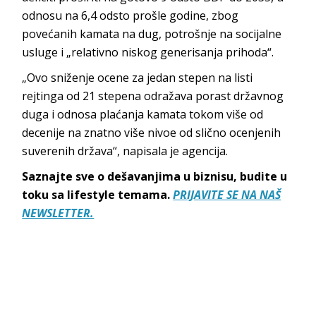
odnosu na 6,4 odsto prošle godine, zbog
povećanih kamata na dug, potrošnje na socijalne
usluge i „relativno niskog generisanja prihoda“.
„Ovo sniženje ocene za jedan stepen na listi
rejtinga od 21 stepena odražava porast državnog
duga i odnosa plaćanja kamata tokom više od
decenije na znatno više nivoe od slično ocenjenih
suverenih država“, napisala je agencija.
Saznajte sve o dešavanjima u biznisu, budite u
toku sa lifestyle temama.
PRIJAVITE SE NA NAŠ
NEWSLETTER.