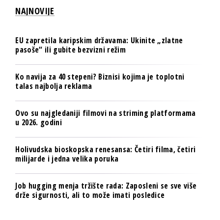
NAJNOVIJE
EU zapretila karipskim državama: Ukinite „zlatne
pasoše“ ili gubite bezvizni režim
Ko navija za 40 stepeni? Biznisi kojima je toplotni
talas najbolja reklama
Ovo su najgledaniji filmovi na striming platformama
u 2026. godini
Holivudska bioskopska renesansa: Četiri filma, četiri
milijarde i jedna velika poruka
Job hugging menja tržište rada: Zaposleni se sve više
drže sigurnosti, ali to može imati posledice