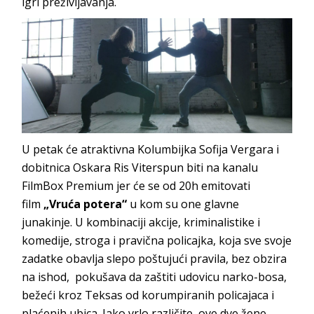
igri preživljavanja.
U petak će atraktivna Kolumbijka Sofija Vergara i
dobitnica Oskara Ris Viterspun biti na kanalu
FilmBox Premium jer će se od 20h emitovati
film
„Vruća potera“
u kom su one glavne
junakinje. U kombinaciji akcije, kriminalistike i
komedije, stroga i pravična policajka, koja sve svoje
zadatke obavlja slepo poštujući pravila, bez obzira
na ishod, pokušava da zaštiti udovicu narko-bosa,
bežeći kroz Teksas od korumpiranih policajaca i
plaćenih ubica. Iako vrlo različite, ove dve žene