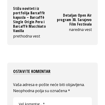
Stižu noviteti iz
portfolija Barcaffè
Detaljan Open Air
kapusla – Barcaffè
program 30. Sarajevo
Single Origin Peru i
Film Festivala
Barcaffè Macchiato
naredna vest
Vanilla
prethodna vest
OSTAVITE KOMENTAR
Vaša adresa e-pošte neće biti objavljena.
Neophodna polja su označena
*