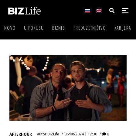
NOVO
U FOKUSU
BIZNIS
PREDUZETNIŠTVO
KARIJERA
AFTERHOUR
autor
BIZLife
06/08/2024 | 17:30
0