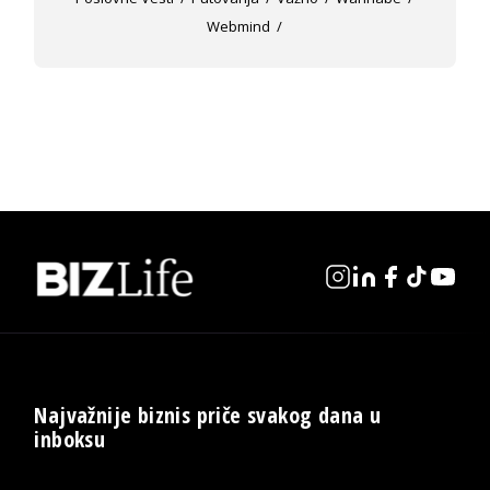
Webmind
Najvažnije biznis priče svakog dana u
inboksu