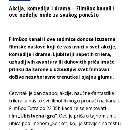
Akcija, komedija i drama – FilmBox kanali i
ove nedelje nude za svakog ponešto
FilmBox kanali i ove sedmice donose izuzetne
filmske naslove koji će vas uvući u svet akcije,
komedije i drame. Ljubitelji napetih trilera,
uzbudljivih avantura ili duhovitih priča imaće
priliku da zarone u uzbudljivi svet filmova i
dožive nezaboravne trenutke i sjajnu glumu.
Četvrtak je dan za spoj akcije, naučne-fantastike i
trilera, a baš to svi filmofili mogu pronaći na kanalu
FilmBox Extra od 22.35h kada će se emitovati
film
„Ubistvena igra“
. Ovo je priča o tajnom timu
ubica pod imenom „Senke“, koji je stavljen na test u