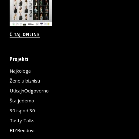
ČITAJ ONLINE
Projekti
Najkolega
Žene u biznisu
UticajnOdgovorno
Šta jedemo
30 ispod 30
Tasty Talks
BIZBendovi