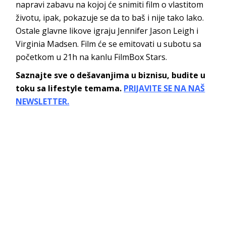
napravi zabavu na kojoj će snimiti film o vlastitom
životu, ipak, pokazuje se da to baš i nije tako lako.
Ostale glavne likove igraju Jennifer Jason Leigh i
Virginia Madsen. Film će se emitovati u subotu sa
početkom u 21h na kanlu FilmBox Stars.
Saznajte sve o dešavanjima u biznisu, budite u
toku sa lifestyle temama.
PRIJAVITE SE NA NAŠ
NEWSLETTER.