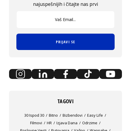
najuspešnijih i čitajte nas prvi
PRIJAVI SE
TAGOVI
30 Ispod 30
Bitno
Bizbendovi
Easy Life
Filmovi
HR
Izjava Dana
Odrzime
Poslovne Vesti
Putovanja
Važno
Wannabe