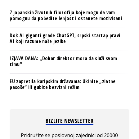
7 japanskih životnih filozofija koje mogu da vam
pomognu da pobedite lenjost i ostanete motivisani
Dok AI giganti grade ChatGPT, srpski startap pravi
AI koji razume naše jezike
IZJAVA DANA: „Dobar direktor mora da služi svom
timu“
EU zapretila karipskim državama: Ukinite „zlatne
pasoše“ ili gubite bezvizni režim
BIZLIFE NEWSLETTER
Pridružite se poslovnoj zajednici od 20000