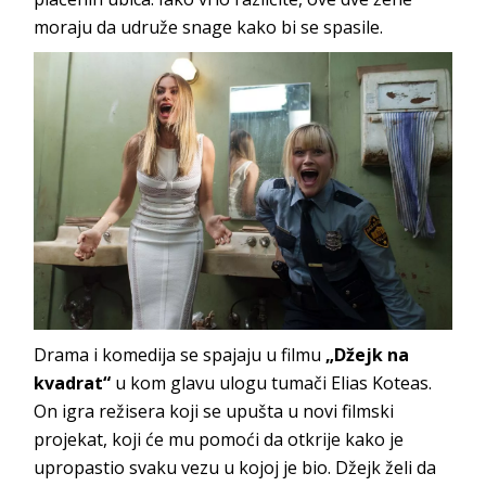
moraju da udruže snage kako bi se spasile.
Drama i komedija se spajaju u filmu
„Džejk na
kvadrat“
u kom glavu ulogu tumači Elias Koteas.
On igra režisera koji se upušta u novi filmski
projekat, koji će mu pomoći da otkrije kako je
upropastio svaku vezu u kojoj je bio. Džejk želi da