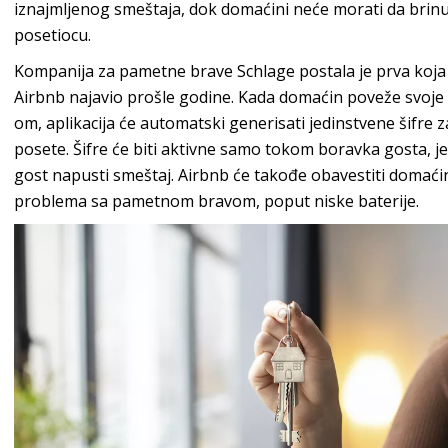
iznajmljenog smeštaja, dok domaćini neće morati da brinu 
posetiocu.
Kompanija za pametne brave Schlage postala je prva koja j
Airbnb najavio prošle godine. Kada domaćin poveže svoje
om, aplikacija će automatski generisati jedinstvene šifre z
posete. Šifre će biti aktivne samo tokom boravka gosta, je
gost napusti smeštaj. Airbnb će takođe obavestiti domaćin
problema sa pametnom bravom, poput niske baterije.