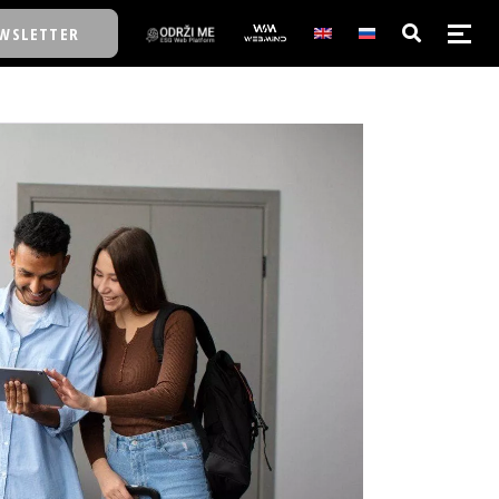
WSLETTER
E/SCHOOL
E/SCHOOL
A
A