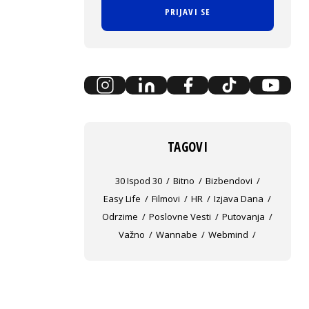
PRIJAVI SE
TAGOVI
30 Ispod 30
Bitno
Bizbendovi
Easy Life
Filmovi
HR
Izjava Dana
Odrzime
Poslovne Vesti
Putovanja
Važno
Wannabe
Webmind