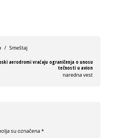
b
/
Smeštaj
pski aerodromi vraćaju ograničenja o unosu
tečnosti u avion
naredna vest
olja su označena
*