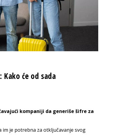
: Kako će od sada
avajući kompaniji da generiše šifre za
a im je potrebna za otključavanje svog