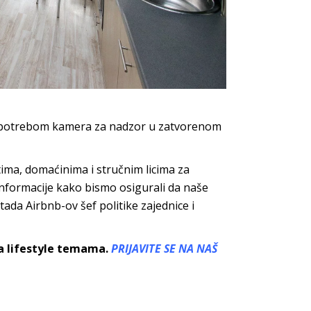
sa upotrebom kamera za nadzor u zatvorenom
ma, domaćinima i stručnim licima za
informacije kako bismo osigurali da naše
tada Airbnb-ov šef politike zajednice i
sa lifestyle temama.
PRIJAVITE SE NA NAŠ