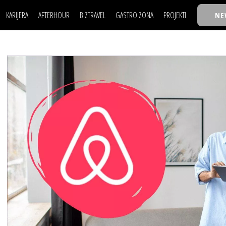
KARIJERA
AFTERHOUR
BIZTRAVEL
GASTRO ZONA
PROJEKTI
NE
POSAO
FILM I SCENA
NAJKOLEGA
LJUDI (HR)
KNJIGE
TASTY TALKS
POSAO
FILM I SCENA
NAJKOLEGA
JE
MOJ UGAO
AUTO SVET
30 ISPOD 30
LJUDI (HR)
KNJIGE
TASTY TALKS
USAVRŠAVANJE
STIL
BACK TO OFFIC
JE
MOJ UGAO
AUTO SVET
30 ISPOD 30
KNOW-HOW
WELLBEING
BIZBENDOVI
USAVRŠAVANJE
STIL
BACK TO OFFIC
BIZKOLEGIJUM
KNOW-HOW
WELLBEING
BIZBENDOVI
BMW BIZNIS LIG
BIZKOLEGIJUM
BIZLIFE WEEK
BMW BIZNIS LIG
IZJAVA GODINE
BIZLIFE WEEK
IZJAVA GODINE