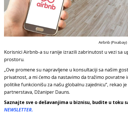
Airbnb (Pixabay)
Korisnici Airbnb-a su ranije izrazili zabrinutost u vezi 
prostoru.
„Ove promene su napravljene u konsultaciji sa našim gosti
privatnost, a mi ćemo da nastavimo da tražimo povratne 
politike funkcionišu za našu globalnu zajednicu“, rekao je 
partnerstava, Džaniper Dauns.
Saznajte sve o dešavanjima u biznisu, budite u toku 
NEWSLETTER.