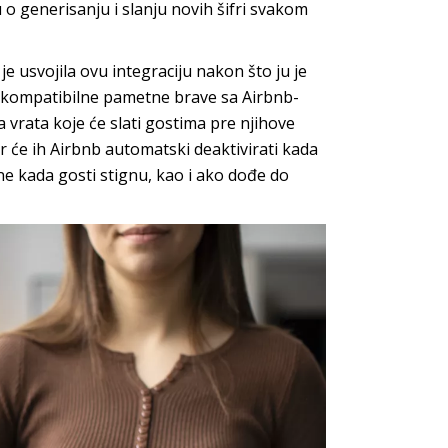
o generisanju i slanju novih šifri svakom
e usvojila ovu integraciju nakon što ju je
 kompatibilne pametne brave sa Airbnb-
a vrata koje će slati gostima pre njihove
r će ih Airbnb automatski deaktivirati kada
e kada gosti stignu, kao i ako dođe do