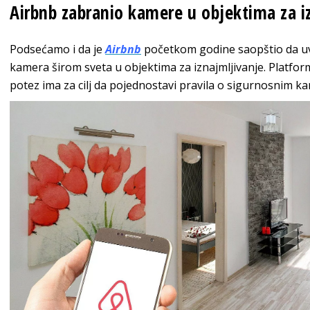
Airbnb zabranio kamere u objektima za i
Podsećamo i da je
Airbnb
početkom godine saopštio da uv
kamera širom sveta u objektima za iznajmljivanje. Platform
potez ima za cilj da pojednostavi pravila o sigurnosnim kam