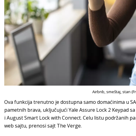
Airbnb, smeštaj, stan (F
Ova funkcija trenutno je dostupna samo domaćinima u SAD
pametnih brava, uključujući Yale Assure Lock 2 Keypad sa
i August Smart Lock with Connect. Celu listu podržanih 
web sajtu, prenosi sajt The Verge.