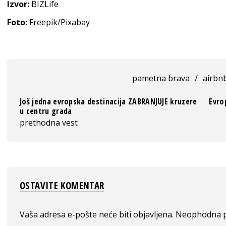
Izvor:
BIZLife
Foto:
Freepik/Pixabay
pametna brava
/
airbn
Još jedna evropska destinacija ZABRANJUJE kruzere
Evro
u centru grada
prethodna vest
OSTAVITE KOMENTAR
Vaša adresa e-pošte neće biti objavljena.
Neophodna p