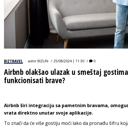
BIZTRAVEL
autor
BIZLife
25/08/2024 | 11:30
0
Airbnb olakšao ulazak u smeštaj gostima
funkcionisati brave?
Airbnb širi integraciju sa pametnim bravama, omoguć
vrata direktno unutar svoje aplikacije.
To znači da će više gostiju moći lako da pronađu šifru koj