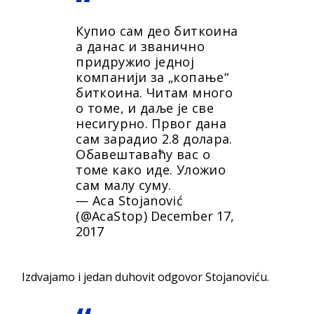
Купио сам део биткоина
а данас и званично
придружио једној
компанији за „копање“
биткоина. Читам много
о томе, и даље је све
несигурно. Првог дана
сам зарадио 2.8 долара.
Обавештаваћу вас о
томе како иде. Уложио
сам малу суму.
— Aca Stojanović
(@AcaStop)
December 17,
2017
Izdvajamo i jedan duhovit odgovor Stojanoviću.