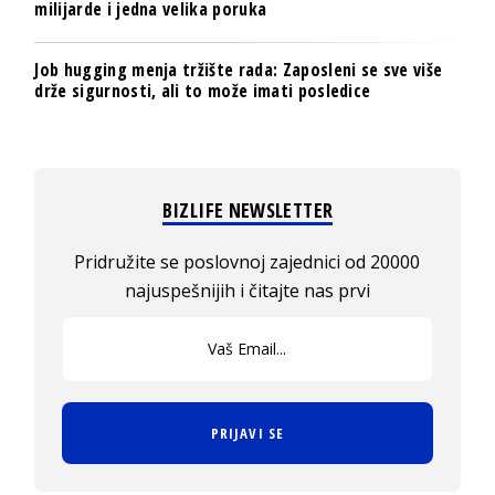
milijarde i jedna velika poruka
Job hugging menja tržište rada: Zaposleni se sve više
drže sigurnosti, ali to može imati posledice
BIZLIFE NEWSLETTER
Pridružite se poslovnoj zajednici od 20000
najuspešnijih i čitajte nas prvi
PRIJAVI SE