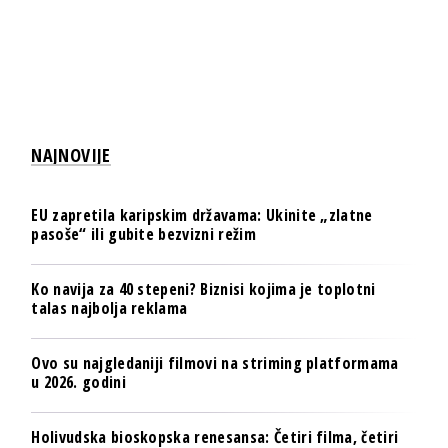
NAJNOVIJE
EU zapretila karipskim državama: Ukinite „zlatne
pasoše“ ili gubite bezvizni režim
Ko navija za 40 stepeni? Biznisi kojima je toplotni
talas najbolja reklama
Ovo su najgledaniji filmovi na striming platformama
u 2026. godini
Holivudska bioskopska renesansa: Četiri filma, četiri