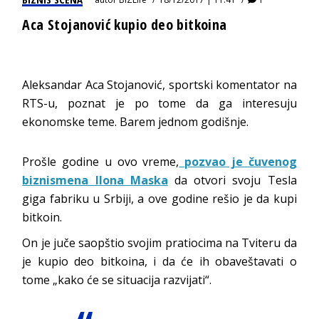
Aca Stojanović kupio deo bitkoina
Aleksandar Aca Stojanović, sportski komentator na
RTS-u, poznat je po tome da ga interesuju
ekonomske teme. Barem jednom godišnje.
Prošle godine u ovo vreme,
pozvao je čuvenog
biznismena Ilona Maska
da otvori svoju Tesla
giga fabriku u Srbiji, a ove godine rešio je da kupi
bitkoin.
On je juče saopštio svojim pratiocima na Tviteru da
je kupio deo bitkoina, i da će ih obaveštavati o
tome „kako će se situacija razvijati“.