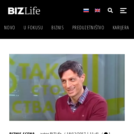
NOVO
U FOKUSU
BIZNIS
PREDUZETNIŠTVO
KARIJERA
BIZNIS SCENA
autor
BIZLife
18/12/2017 | 11:41
1