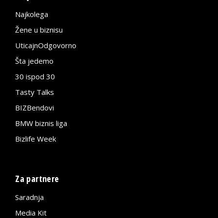
Najkolega
Žene u biznisu
UticajnOdgovorno
Šta jedemo
30 ispod 30
Tasty Talks
BIZBendovi
BMW biznis liga
Bizlife Week
Za partnere
Saradnja
Media Kit