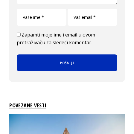
Zapamti moje ime i email u ovom
pretraživaču za sledeći komentar.
POVEZANE VESTI