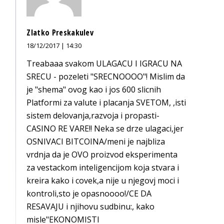
Zlatko Preskakulev
18/12/2017 | 14:30
Treabaaa svakom ULAGACU I IGRACU NA
SRECU - pozeleti "SRECNOOOO"! Mislim da
je "shema" ovog kao i jos 600 slicnih
Platformi za valute i placanja SVETOM, ,isti
sistem delovanja,razvoja i propasti-
CASINO RE VARE!! Neka se drze ulagaci,jer
OSNIVACI BITCOINA/meni je najbliza
vrdnja da je OVO proizvod eksperimenta
za vestackom inteligencijom koja stvara i
kreira kako i covek,a nije u njegovj moci i
kontroli,sto je opasnoooo!/CE DA
RESAVAJU i njihovu sudbinu:, kako
misle"EKONOMISTI