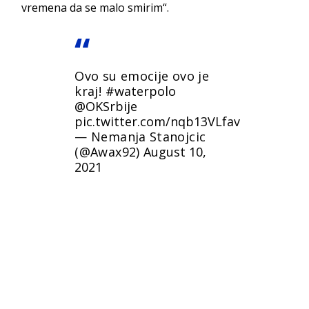
vremena da se malo smirim“.
Ovo su emocije ovo je
kraj!
#waterpolo
@OKSrbije
pic.twitter.com/nqb13VLfav
— Nemanja Stanojcic
(@Awax92)
August 10,
2021