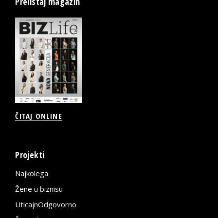
Prelistaj magazin
ČITAJ ONLINE
Projekti
Najkolega
Žene u biznisu
UticajnOdgovorno