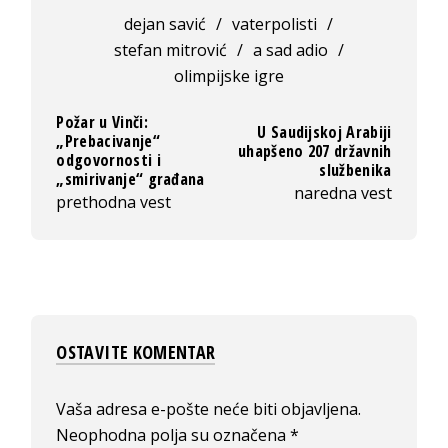
dejan savić
/
vaterpolisti
/
stefan mitrović
/
a sad adio
/
olimpijske igre
Požar u Vinči:
U Saudijskoj Arabiji
„Prebacivanje“
uhapšeno 207 državnih
odgovornosti i
službenika
„smirivanje“ građana
naredna vest
prethodna vest
OSTAVITE KOMENTAR
Vaša adresa e-pošte neće biti objavljena.
Neophodna polja su označena
*