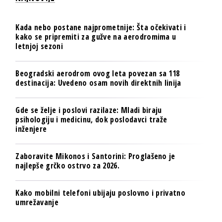
Kada nebo postane najprometnije: Šta očekivati i
kako se pripremiti za gužve na aerodromima u
letnjoj sezoni
Beogradski aerodrom ovog leta povezan sa 118
destinacija: Uvedeno osam novih direktnih linija
Gde se želje i poslovi razilaze: Mladi biraju
psihologiju i medicinu, dok poslodavci traže
inženjere
Zaboravite Mikonos i Santorini: Proglašeno je
najlepše grčko ostrvo za 2026.
Kako mobilni telefoni ubijaju poslovno i privatno
umrežavanje