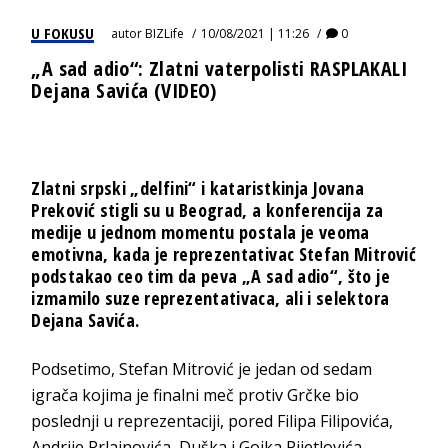
U FOKUSU
autor
BIZLife
10/08/2021 | 11:26
0
„A sad adio“: Zlatni vaterpolisti RASPLAKALI
Dejana Savića (VIDEO)
Zlatni srpski „delfini“ i kataristkinja Jovana
Preković stigli su u Beograd, a konferencija za
medije u jednom momentu postala je veoma
emotivna, kada je reprezentativac Stefan Mitrović
podstakao ceo tim da peva „A sad adio“, što je
izmamilo suze reprezentativaca, ali i selektora
Dejana Savića.
Podsetimo, Stefan Mitrović je jedan od sedam
igrača kojima je finalni meč protiv Grčke bio
poslednji u reprezentaciji, pored Filipa Filipovića,
Andrije Prlainovića, Duška i Gojka Pijetlovića,