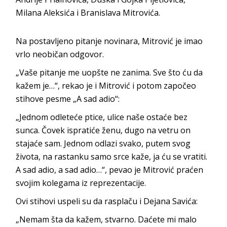
Milana Aleksića i Branislava Mitrovića.
Na postavljeno pitanje novinara, Mitrović je imao
vrlo neobičan odgovor.
„Vaše pitanje me uopšte ne zanima. Sve što ću da
kažem je…“, rekao je i Mitrović i potom započeo
stihove pesme „A sad adio“:
„Jednom odleteće ptice, ulice naše ostaće bez
sunca. Čovek ispratiće ženu, dugo na vetru on
stajaće sam. Jednom odlazi svako, putem svog
života, na rastanku samo srce kaže, ja ću se vratiti.
A sad adio, a sad adio…“, pevao je Mitrović praćen
svojim kolegama iz reprezentacije.
Ovi stihovi uspeli su da rasplaču i Dejana Savića:
„Nemam šta da kažem, stvarno. Daćete mi malo