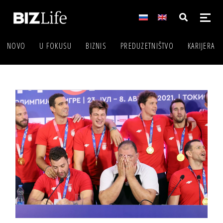
NOVO
U FOKUSU
BIZNIS
PREDUZETNIŠTVO
KARIJERA