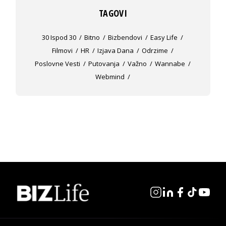
TAGOVI
30 Ispod 30
Bitno
Bizbendovi
Easy Life
Filmovi
HR
Izjava Dana
Odrzime
Poslovne Vesti
Putovanja
Važno
Wannabe
Webmind