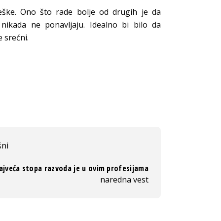
reške. Ono što rade bolje od drugih je da
 nikada ne ponavljaju. Idealno bi bilo da
 srećni.
šni
ajveća stopa razvoda je u ovim profesijama
naredna vest