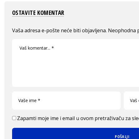
OSTAVITE KOMENTAR
Vaša adresa e-pošte neće biti objavljena.
Neophodna p
Zapamti moje ime i email u ovom pretraživaču za sl