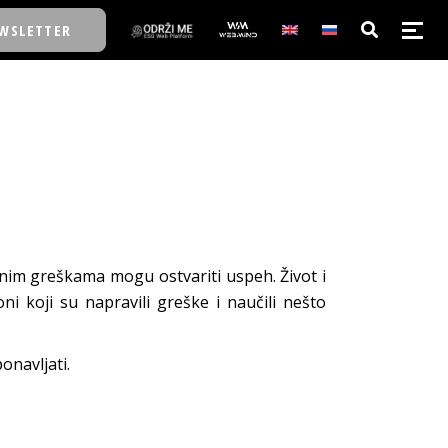
WSLETTER
E/SCHOOL
E/SCHOOL
A
enim greškama mogu ostvariti uspeh. Život i
 koji su napravili greške i naučili nešto
A
onavljati.