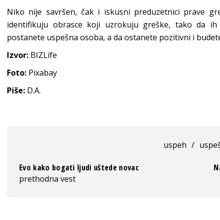
Niko nije savršen, čak i iskusni preduzetnici prave g
identifikuju obrasce koji uzrokuju greške, tako da ih
postanete uspešna osoba, a da ostanete pozitivni i budete
Izvor:
BIZLife
Foto:
Pixabay
Piše:
D.A.
uspeh
/
uspe
Evo kako bogati ljudi uštede novac
N
prethodna vest