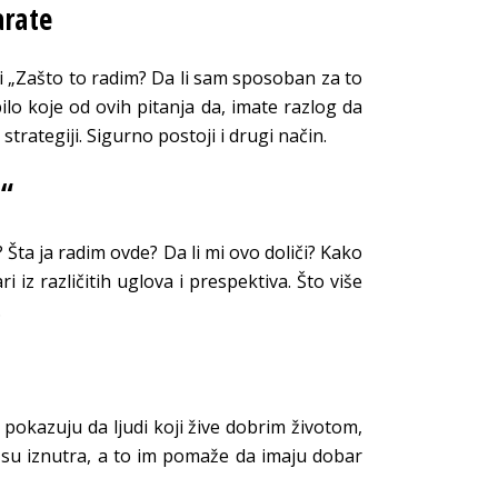
arate
i „Zašto to radim? Da li sam sposoban za to
ilo koje od ovih pitanja da, imate razlog da
strategiji. Sigurno postoji i drugi način.
?“
? Šta ja radim ovde? Da li mi ovo doliči? Kako
i iz različitih uglova i prespektiva. Što više
.
 pokazuju da ljudi koji žive dobrim životom,
o su iznutra, a to im pomaže da imaju dobar