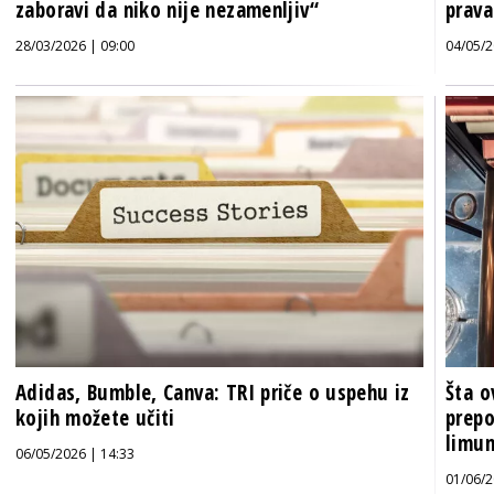
zaboravi da niko nije nezamenljiv“
prava
28/03/2026 | 09:00
04/05/2
Adidas, Bumble, Canva: TRI priče o uspehu iz
Šta o
kojih možete učiti
prepo
limun
06/05/2026 | 14:33
01/06/2