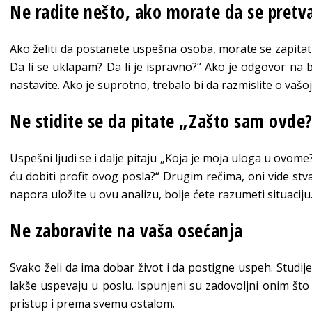
Ne radite nešto, ako morate da se pretv
Ako želiti da postanete uspešna osoba, morate se zapitat
Da li se uklapam? Da li je ispravno?“ Ako je odgovor na b
nastavite. Ako je suprotno, trebalo bi da razmislite o vašoj 
Ne stidite se da pitate „Zašto sam ovde
Uspešni ljudi se i dalje pitaju „Koja je moja uloga u ovome
ću dobiti profit ovog posla?“ Drugim rečima, oni vide stvar
napora uložite u ovu analizu, bolje ćete razumeti situaciju
Ne zaboravite na vaša osećanja
Svako želi da ima dobar život i da postigne uspeh. Studije
lakše uspevaju u poslu. Ispunjeni su zadovoljni onim št
pristup i prema svemu ostalom.