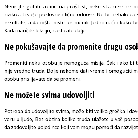
Nemojte gubiti vreme na prošlost, neke stvari se ne 
rizikovati vaše poslovne i lične odnose. Ne bi trebalo da 
rezultate, a da ništa niste promenili. Jedini način kako b
Kada naučite lekciju, nastavite dalje.
Ne pokušavajte da promenite drugu oso
Promeniti neku osobu je nemoguća misija. Čak i ako bi 
nije vredno truda. Bolje nekome dati vreme i omogućiti 
osobu prisiljavate da se promeni.
Ne možete svima udovoljiti
Potreba da udovoljite svima, može biti velika greška i dove
veru u ljude, Bez obzira koliko truda ulažete u vaš posao,
da zadovoljite pojedince koji vam mogu pomoći da razvijet