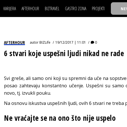
KARIJERA
AFTERHOUR
BIZTRAVEL
GASTRO ZONA
PROJEKTI
NE
POSAO
FILM I SCENA
NAJKOLEGA
LJUDI (HR)
KNJIGE
TASTY TALKS
POSAO
FILM I SCENA
NAJKOLEGA
JE
MOJ UGAO
AUTO SVET
30 ISPOD 30
LJUDI (HR)
KNJIGE
TASTY TALKS
USAVRŠAVANJE
STIL
BACK TO OFFIC
AFTERHOUR
autor
BIZLife
19/12/2017 | 11:01
0
JE
MOJ UGAO
AUTO SVET
30 ISPOD 30
KNOW-HOW
WELLBEING
BIZBENDOVI
6 stvari koje uspešni ljudi nikad ne rade
USAVRŠAVANJE
STIL
BACK TO OFFIC
BIZKOLEGIJUM
KNOW-HOW
WELLBEING
BIZBENDOVI
BMW BIZNIS LIG
BIZKOLEGIJUM
Svi greše, ali samo oni koji su spremni da uče na sopstv
BIZLIFE WEEK
posao zahtevaju konstantno učenje. Uspešni su samo oni
BMW BIZNIS LIG
IZJAVA GODINE
novo, tj. izvukli pouku.
BIZLIFE WEEK
Na osnovu iskustva uspešnih ljudi, ovih 6 stvari ne treba p
IZJAVA GODINE
Ne vraćajte se na ono što nije uspelo