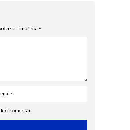
olja su označena
*
edeći komentar.