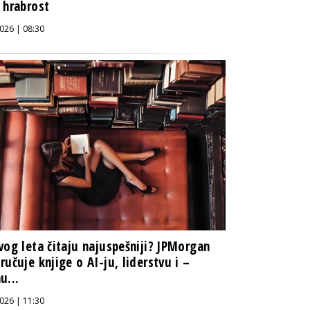
 hrabrost
026 | 08:30
vog leta čitaju najuspešniji? JPMorgan
ručuje knjige o AI-ju, liderstvu i –
u...
026 | 11:30