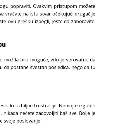
mogu popraviti. Ovakvim pristupom možete
se vraćate na istu stvar očekujući drugačije
iste ovu grešku izbegli, jeste da zaboravite.
bu
to možda bilo moguće, vrlo je verovatno da
mu da postane svestan posledica, nego da tu
sti do ozbiljne frustracije. Nemojte izgubiti
 nikada nećete zadovoljiti baš sve. Bolje je
e svoje poslovanje.