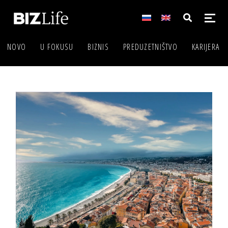
NOVO
U FOKUSU
BIZNIS
PREDUZETNIŠTVO
KARIJERA