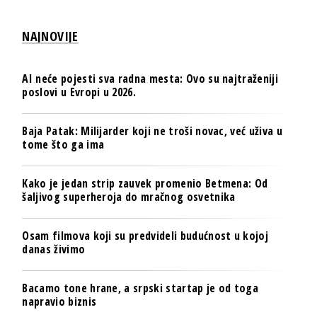
NAJNOVIJE
AI neće pojesti sva radna mesta: Ovo su najtraženiji
poslovi u Evropi u 2026.
Baja Patak: Milijarder koji ne troši novac, već uživa u
tome što ga ima
Kako je jedan strip zauvek promenio Betmena: Od
šaljivog superheroja do mračnog osvetnika
Osam filmova koji su predvideli budućnost u kojoj
danas živimo
Bacamo tone hrane, a srpski startap je od toga
napravio biznis