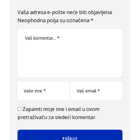
Vaša adresa e-pošte neće biti objavljena.
Neophodna polja su označena
*
Zapamti moje ime i email u ovom
pretraživaču za sledeći komentar.