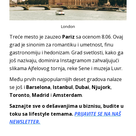
London
Treće mesto je zauzeo
Pariz
sa ocenom 8.06. Ovaj
grad je sinonim za romantiku i umetnost, finu
gastronomiju i hedonizam. Grad svetlosti, kako ga
još nazivaju, dominira Instagramom zahvaljujući
slikama Ajfelovog tornja, reke Sene i muzeja Luvr.
Među prvih najpopularnijih deset gradova nalaze
se još i
Barselona
,
Istanbul
,
Dubai
,
Njujork
,
Toronto
,
Madrid
i
Amsterdam
.
Saznajte sve o dešavanjima u biznisu, budite u
toku sa lifestyle temama.
PRIJAVITE SE NA NAŠ
NEWSLETTER.