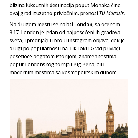
blizina luksuznih destinacija poput Monaka čine
ovaj grad izuzetno privlačnim, prenosi
TU Magazin.
Na drugom mestu se nalazi
London
, sa ocenom
8.17. London je jedan od najposećenijih gradova
sveta, i prednjači u broju Instagram objava, dok je
drugi po popularnosti na TikToku. Grad privlači
posetioce bogatom istorijom, znamenitostima
poput Londonskog tornja i Big Bena, ali i
modernim mestima sa kosmopolitskim duhom.