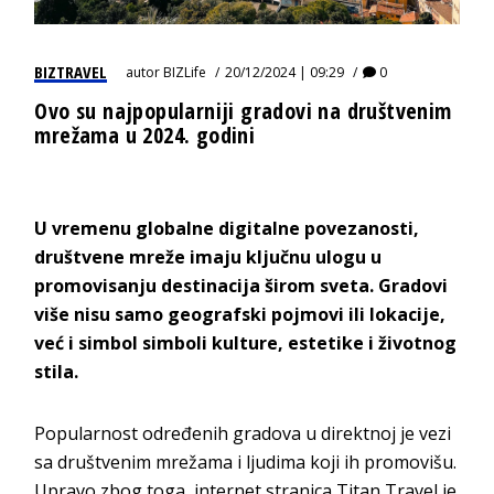
BIZTRAVEL
autor
BIZLife
20/12/2024 | 09:29
0
Ovo su najpopularniji gradovi na društvenim
mrežama u 2024. godini
U vremenu globalne digitalne povezanosti,
društvene mreže imaju ključnu ulogu u
promovisanju destinacija širom sveta. Gradovi
više nisu samo geografski pojmovi ili lokacije,
već i simbol simboli kulture, estetike i životnog
stila.
Popularnost određenih gradova u direktnoj je vezi
sa društvenim mrežama i ljudima koji ih promovišu.
Upravo zbog toga, internet stranica Titan Travel je