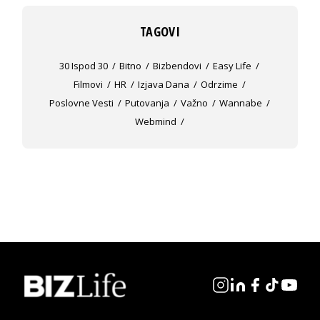
TAGOVI
30 Ispod 30
Bitno
Bizbendovi
Easy Life
Filmovi
HR
Izjava Dana
Odrzime
Poslovne Vesti
Putovanja
Važno
Wannabe
Webmind