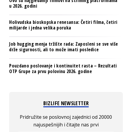
Ovo su najgledaniji filmovi na striming platformama
u 2026. godini
Holivudska bioskopska renesansa: Četiri filma, četiri
milijarde i jedna velika poruka
Job hugging menja tržište rada: Zaposleni se sve više
drže sigurnosti, ali to može imati posledice
Pouzdano poslovanje i kontinuitet rasta – Rezultati
OTP Grupe za prvu polovinu 2026. godine
BIZLIFE NEWSLETTER
Pridružite se poslovnoj zajednici od 20000
najuspešnijih i čitajte nas prvi