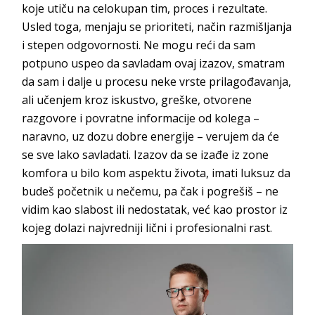
koje utiču na celokupan tim, proces i rezultate.
Usled toga, menjaju se prioriteti, način razmišljanja
i stepen odgovornosti. Ne mogu reći da sam
potpuno uspeo da savladam ovaj izazov, smatram
da sam i dalje u procesu neke vrste prilagođavanja,
ali učenjem kroz iskustvo, greške, otvorene
razgovore i povratne informacije od kolega –
naravno, uz dozu dobre energije – verujem da će
se sve lako savladati. Izazov da se izađe iz zone
komfora u bilo kom aspektu života, imati luksuz da
budeš početnik u nečemu, pa čak i pogrešiš – ne
vidim kao slabost ili nedostatak, već kao prostor iz
kojeg dolazi najvredniji lični i profesional
ni rast.