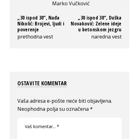
Marko Vučković
„30 ispod 30“, Nađa
„30 ispod 30“, Duška
Nikolić: Brojevi, ljudi i
Novaković: Zelene ideje
poverenje
u betonskom jezgru
prethodna vest
naredna vest
OSTAVITE KOMENTAR
Vaša adresa e-pošte neće biti objavljena.
Neophodna polja su označena
*