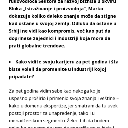
rukovodioca Sektora za razvoj biznisa u okviru
Bloka „Istraživanje i proizvodnja”, Marko
dokazuje koliko daleko znanje može da stigne
kad ostane u svojoj zemlji. Odluku da ostane u
Srbiji ne vidi kao kompromis, već kao put da
doprinese zajednici i industriji koja mora da
prati globalne
trendove.
Kako vidite svoju karijeru za pet godina i šta
biste voleli da promenite u industriji kojoj
pripadate?
Za pet godina vidim sebe kao nekoga ko je
uspešno proširio i primenio svoja znanja i veštine –
kako u domenu ekspertize, jer smatram da tu uvek
postoji prostor za unapređenje, tako i u
menadžerskom segmentu. Želeo bih da budem
neko ko ne samo da ume da generiše nove ideje i