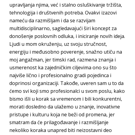
upravljanja njima, već i stalno osluškivanje tržišta,
tehnologija i društvenih potreba. Ovakvi izazovi
nameću da razmišljam i da se razvijam
multidisciplinarno, sagledavajući širi koncept za
donošenje poslovnih odluka, i iniciranje novih ideja.
Ljudi u mom okruženju, uz svoju stručnost,
energiju i međusobno poverenje, snažno utiču na
moj angažman, jer timski rad, razmena znanja i
usmerenost ka zajedničkim ciljevima ono su što
najviše lično i profesionalno gradi pojedinca i
doprinosi organizaciji. Takođe, uveren sam u to da
ćemo svi koji smo profesionalci u svom poslu, kako
bismo išli u korak sa vremenom i bili konkurentni,
morati dosledno da ulažemo u znanje, inovativne
pristupe i kulturu koja ne beži od promena, jer
smatram da će prilagođavanje i razmišljanje
nekoliko koraka unapred biti neizostavni deo