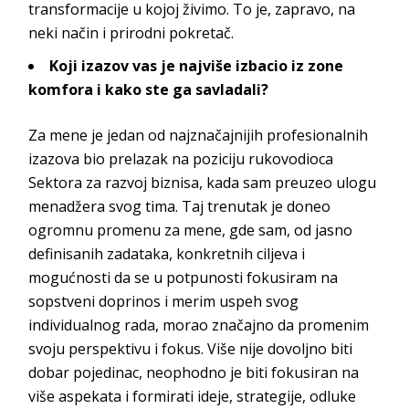
transformacije u kojoj živimo. To je, zapravo, na
neki način i prirodni
pokretač.
Koji izazov vas je najviše izbacio iz zone
komfora i kako
ste ga savladali?
Za mene je jedan od najznačajnijih profesionalnih
izazova bio prelazak na poziciju rukovodioca
Sektora za razvoj biznisa, kada sam preuzeo ulogu
menadžera svog tima. Taj trenutak je doneo
ogromnu promenu za mene, gde sam, od jasno
definisanih zadataka, konkretnih ciljeva i
mogućnosti da se u potpunosti fokusiram na
sopstveni doprinos i merim uspeh svog
individualnog rada, morao značajno da promenim
svoju perspektivu i fokus. Više nije dovoljno biti
dobar pojedinac, neophodno je biti fokusiran na
više aspekata i formirati ideje, strategije, odluke