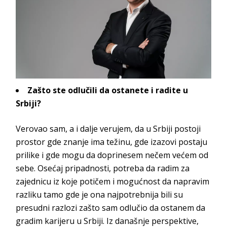
Zašto ste odlučili da ostanete i radite u
Srbiji?
Verovao sam, a i dalje verujem, da u Srbiji postoji
prostor gde znanje ima težinu, gde izazovi postaju
prilike i gde mogu da doprinesem nečem većem od
sebe. Osećaj pripadnosti, potreba da radim za
zajednicu iz koje potičem i mogućnost da napravim
razliku tamo gde je ona najpotrebnija bili su
presudni razlozi zašto sam odlučio da ostanem da
gradim karijeru u Srbiji. Iz današnje perspektive,