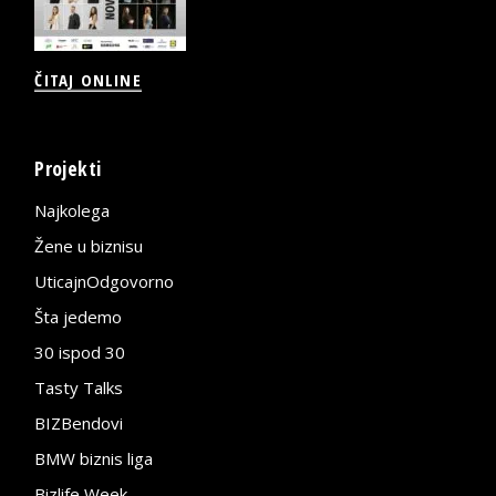
ČITAJ ONLINE
Projekti
Najkolega
Žene u biznisu
UticajnOdgovorno
Šta jedemo
30 ispod 30
Tasty Talks
BIZBendovi
BMW biznis liga
Bizlife Week