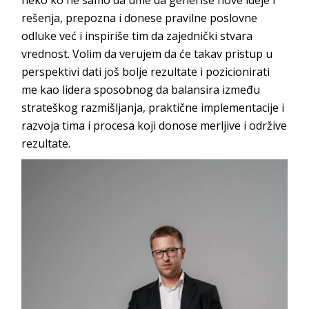
rešenja, prepozna i donese pravilne poslovne
odluke već i inspiriše tim da zajednički stvara
vrednost. Volim da verujem da će takav pristup u
perspektivi dati još bolje rezultate i pozicionirati
me kao lidera sposobnog da balansira između
strateškog razmišljanja, praktične implementacije i
razvoja tima i procesa koji donose merljive i održive
rezultate.