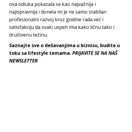
ova odluka pokazala se kao najvažnija i
najispravnija i donela mi je ne samo stabilan
profesionalni razvoj kroz godine rada već i
satisfakciju da svaki uspeh ima kako ličnu tako i
društve
nu težinu.
Saznajte sve o dešavanjima u biznisu, budite u
toku sa lifestyle temama.
PRIJAVITE SE NA NAŠ
NEWSLETTER