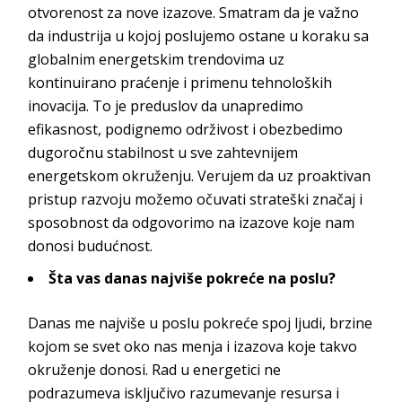
otvorenost za nove izazove. Smatram da je važno
da industrija u kojoj poslujemo ostane u koraku sa
globalnim energetskim trendovima uz
kontinuirano praćenje i primenu tehnoloških
inovacija. To je preduslov da unapredimo
efikasnost, podignemo održivost i obezbedimo
dugoročnu stabilnost u sve zahtevnijem
energetskom okruženju. Verujem da uz proaktivan
pristup razvoju možemo očuvati strateški značaj i
sposobnost da odgovorimo na izazove koje nam
donosi
budućnost.
Šta
vas danas najviše pokreće na poslu?
Danas me najviše u poslu pokreće spoj ljudi, brzine
kojom se svet oko nas menja i izazova koje takvo
okruženje donosi. Rad u energetici ne
podrazumeva isključivo razumevanje resursa i