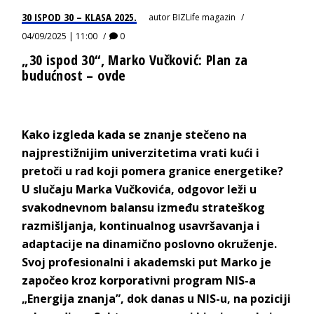
30 ISPOD 30 – KLASA 2025.
autor
BIZLife magazin
04/09/2025 | 11:00
0
„30 ispod 30“, Marko Vučković: Plan za
budućnost – ovde
Kako izgleda kada se znanje stečeno na
najprestižnijim univerzitetima vrati kući i
pretoči u rad koji pomera granice energetike?
U slučaju
Marka Vučkovića
, odgovor leži u
svakodnevnom balansu između strateškog
razmišljanja,
kontinualnog usavršavanja i
adaptacije na dinamično poslovno okruženje.
Svoj profesionalni i akademski put Marko je
započeo kroz korporativni program NIS-a
„Energija znanja”, dok danas
u NIS-u
, na poziciji