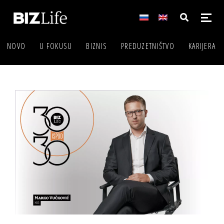
NOVO
U FOKUSU
BIZNIS
PREDUZETNIŠTVO
KARIJERA