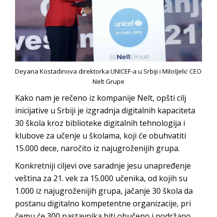
Deyana Kostadinova direktorka UNICEF-a u Srbiji i MilošJelić CEO
Nelt Grupe
Kako nam je rečeno iz kompanije Nelt, opšti cilj
inicijative u Srbiji je izgradnja digitalnih kapaciteta
30 škola kroz biblioteke digitalnih tehnologija i
klubove za učenje u školama, koji će obuhvatiti
15.000 dece, naročito iz najugroženijih grupa.
Konkretniji ciljevi ove saradnje jesu unapređenje
veština za 21. vek za 15.000 učenika, od kojih su
1.000 iz najugroženijih grupa, jačanje 30 škola da
postanu digitalno kompetentne organizacije, pri
čemu će 300 nastavnika biti obučeno i podržano