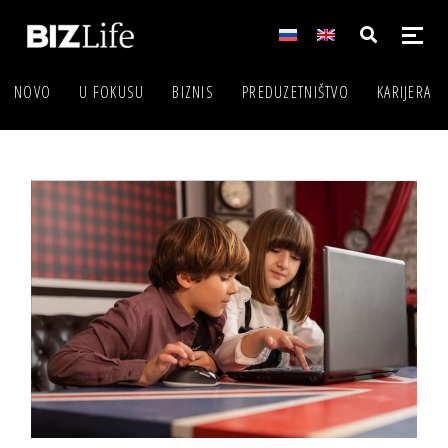
NOVO
U FOKUSU
BIZNIS
PREDUZETNIŠTVO
KARIJERA