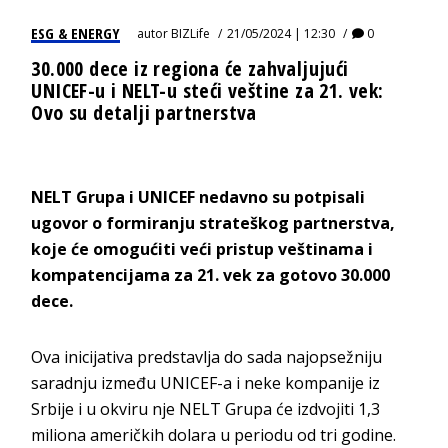
ESG & ENERGY
autor
BIZLife
21/05/2024 | 12:30
0
30.000 dece iz regiona će zahvaljujući
UNICEF-u i NELT-u steći veštine za 21. vek:
Ovo su detalji partnerstva
NELT Grupa i UNICEF nedavno su potpisali
ugovor o formiranju strateškog partnerstva,
koje će omogućiti veći pristup veštinama i
kompatencijama za 21. vek za gotovo 30.000
dece.
Ova inicijativa predstavlja do sada najopsežniju
saradnju između UNICEF-a i neke kompanije iz
Srbije i u okviru nje NELT Grupa će izdvojiti 1,3
miliona američkih dolara u periodu od tri godine.