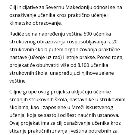
Cilj inicijative za Severnu Makedoniju odnosi se na
osnaživanje učenika kroz praktično učenje i
klimatsko obrazovanje.
Radiće se na napređenju veština 500 učenika
strukovnog obrazovanja i osposobljavanja iz 20
strukovnih škola putem organizovanja praktične
nastave (učenje uz rad) i letnje prakse. Pored toga,
projekat će obuhvatiti više od 8.100 učenika
strukovnih škola, unapređujući njihove zelene
veštine.
Ciljne grupe ovog projekta uključuju učenike
srednjih strukovnih škola, nastavnike u strukovnim
školama, kao i zaposlene u Mreži iskustvenog
učenja, koja se sastoji od šest naučnih ustanova.
Ovaj projekat ima za cilj osnaživanje učenika kroz
sticanje praktičnih znanja i veština potrebnih za