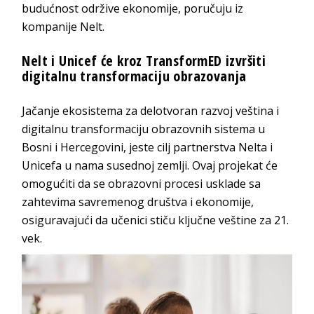
budućnost održive ekonomije, poručuju iz
kompanije Nelt.
Nelt i Unicef će kroz TransformED izvršiti
digitalnu transformaciju obrazovanja
Jačanje ekosistema za delotvoran razvoj veština i
digitalnu transformaciju obrazovnih sistema u
Bosni i Hercegovini, jeste cilj partnerstva Nelta i
Unicefa u nama susednoj zemlji. Ovaj projekat će
omogućiti da se obrazovni procesi usklade sa
zahtevima savremenog društva i ekonomije,
osiguravajući da učenici stiču ključne veštine za 21.
vek.