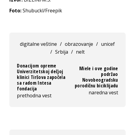
Foto:
Shubuckl/Freepik
digitalne veštine
/
obrazovanje
/
unicef
/
Srbija
/
nelt
Donacijom opreme
Miele i ove godine
Univerzitetskoj dečjoj
podržao
klinici Tiršova započela
Novobeogradsku
sa radom Intesa
porodičnu biciklijadu
fondacija
naredna vest
prethodna vest