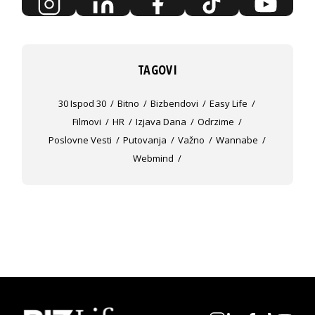
TAGOVI
30 Ispod 30
Bitno
Bizbendovi
Easy Life
Filmovi
HR
Izjava Dana
Odrzime
Poslovne Vesti
Putovanja
Važno
Wannabe
Webmind