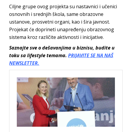
Ciljne grupe ovog projekta su nastavnici i učenici
osnovnih i srednjih škola, same obrazovne
ustanove, prosvetni organi, kao i šira javnost.
Projekat će doprineti unapređenju obrazovnog
sistema kroz različite aktivnosti i inicijative.
Saznajte sve o dešavanjima u biznisu, budite u
toku sa lifestyle temama.
PRIJAVITE SE NA NAŠ
NEWSLETTER.