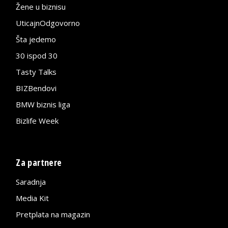
Žene u biznisu
UticajnOdgovorno
Šta jedemo
30 ispod 30
Tasty Talks
BIZBendovi
BMW biznis liga
Bizlife Week
Za partnere
Saradnja
Media Kit
Pretplata na magazin