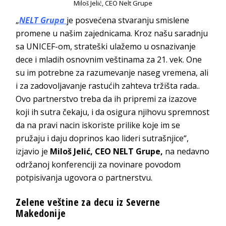
Miloš Jelić, CEO Nelt Grupe
„
NELT Grupa
je posvećena stvaranju smislene
promene u našim zajednicama. Kroz našu saradnju
sa UNICEF-om, strateški ulažemo u osnazivanje
dece i mladih osnovnim veštinama za 21. vek. One
su im potrebne za razumevanje naseg vremena, ali
i za zadovoljavanje rastućih zahteva tržišta rada..
Ovo partnerstvo treba da ih pripremi za izazove
koji ih sutra čekaju, i da osigura njihovu spremnost
da na pravi nacin iskoriste prilike koje im se
pružaju i daju doprinos kao lideri sutrašnjice“,
izjavio je
Miloš Jelić, CEO NELT Grupe,
na nedavno
održanoj konferenciji za novinare povodom
potpisivanja ugovora o partnerstvu.
Zelene veštine za decu iz Severne
Makedonije