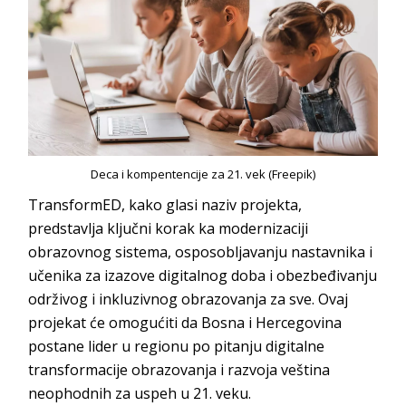
Deca i kompentencije za 21. vek (Freepik)
TransformED, kako glasi naziv projekta,
predstavlja ključni korak ka modernizaciji
obrazovnog sistema, osposobljavanju nastavnika i
učenika za izazove digitalnog doba i obezbeđivanju
održivog i inkluzivnog obrazovanja za sve. Ovaj
projekat će omogućiti da Bosna i Hercegovina
postane lider u regionu po pitanju digitalne
transformacije obrazovanja i razvoja veština
neophodnih za uspeh u 21. veku.