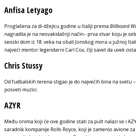
Anfisa Letyago
Proglašena za di-džejicu godine u Italiji prema
Billboard W
nagradila je na nesvakidašnji način– prva stvar koju je seb
seoski dom iz 18. veka na obali Jonskog mora u južnoj Italij
najveći mentor legendarni Carl Cox, čiji savet da uvek osta
Chris Stussy
Od fudbalskih terena stigao je do najvećih bina na svetu –
posveti muzici.
AZYR
Među onima koji će ove godine stati za pult nalazi se i AZ
saradnik kompanije Rolls Royce, koji je zamenio avione z