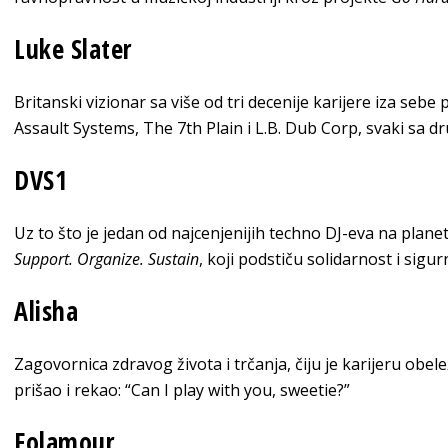
Luke Slater
Britanski vizionar sa više od tri decenije karijere iza sebe
Assault Systems, The 7th Plain i L.B. Dub Corp, svaki sa 
DVS1
Uz to što je jedan od najcenjenijih techno DJ-eva na plane
Support. Organize. Sustain
, koji podstiču solidarnost i sigu
Alisha
Zagovornica zdravog života i trčanja, čiju je karijeru obele
prišao i rekao: “Can I play with you, sweetie?”
Folamour