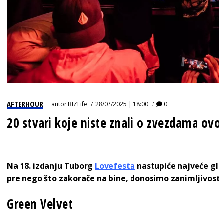
AFTERHOUR
autor
BIZLife
28/07/2025 | 18:00
0
20 stvari koje niste znali o zvezdama o
Na 18. izdanju Tuborg
Lovefesta
nastupiće najveće gl
pre nego što zakorače na bine, donosimo zanimljivosti 
Green Velvet