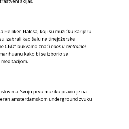
rastveni skijaš.
 Helliker-Halesa, koji su muzičku karijeru
su izabrali kao šalu na tinejdžerske
the CBD” bukvalno znači
haos u centralnoj
 marihuanu kako bi se izborio sa
 meditacijom.
slovima. Svoju prvu muziku pravio je na
ući veran amsterdamskom underground zvuku