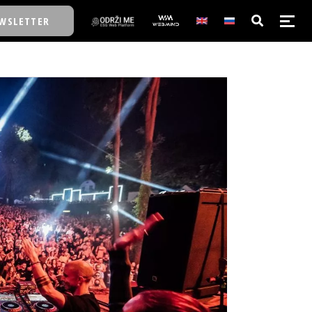
WSLETTER
E/SCHOOL
E/SCHOOL
A
A