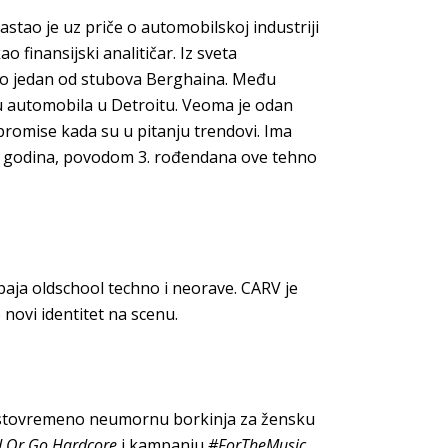
stao je uz priče o automobilskoj industriji
o finansijski analitičar. Iz sveta
tao jedan od stubova Berghaina. Među
u automobila u Detroitu. Veoma je odan
romise kada su u pitanju trendovi. Ima
17 godina, povodom 3. rođendana ove tehno
aja oldschool techno i neorave. CARV je
novi identitet na scenu.
i istovremeno neumornu borkinja za žensku
 Or Go Hardcore
i kampanju
#ForTheMusic.