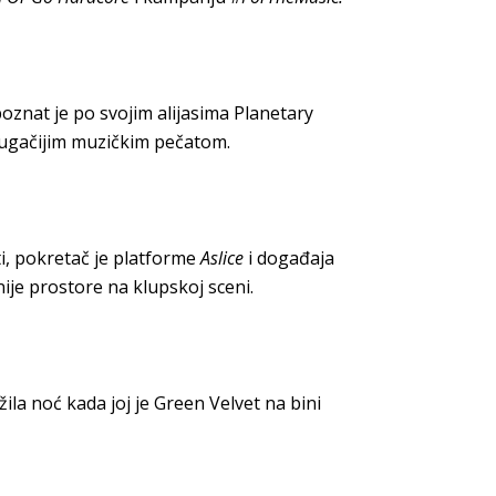
 poznat je po svojim alijasima Planetary
drugačijim muzičkim pečatom.
ti, pokretač je platforme
Aslice
i događaja
rnije prostore na klupskoj sceni.
žila noć kada joj je Green Velvet na bini