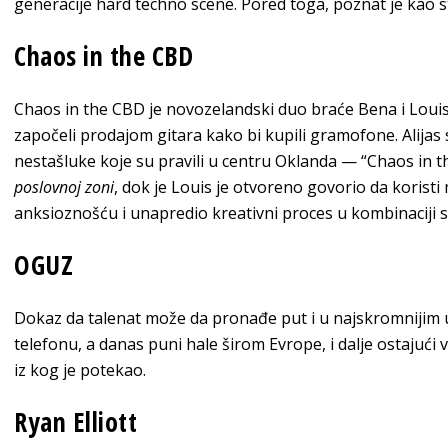
generacije hard techno scene. Pored toga, poznat je kao st
Chaos in the CBD
Chaos in the CBD je novozelandski duo braće Bena i Louisa
započeli prodajom gitara kako bi kupili gramofone. Alijas 
nestašluke koje su pravili u centru Oklanda — “Chaos in 
poslovnoj zoni
, dok je Louis je otvoreno govorio da koristi
anksioznošću i unapredio kreativni proces u kombinaciji s
OGUZ
Dokaz da talenat može da pronađe put i u najskromnijim u
telefonu, a danas puni hale širom Evrope, i dalje ostaj
iz kog je potekao.
Ryan Elliott