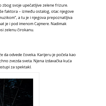
ao zbog svoje upečatljive zelene frizure.
še faktora – između ostalog, otac njegove
uzikom”, a tu je i njegova prepoznatljiva
znat je i pod imenom Cajmere. Nadimak
si zelenu čirokanu.
že da odvede čoveka. Karijeru je počela kao
techno zvezda sveta. Njena izdavačka kuća
astupi za spektakl.