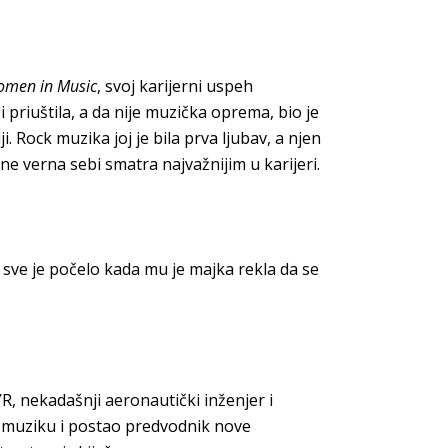
omen in Music
, svoj karijerni uspeh
i priuštila, a da nije muzička oprema, bio je
i. Rock muzika joj je bila prva ljubav, a njen
ne verna sebi smatra najvažnijim u karijeri.
 sve je počelo kada mu je majka rekla da se
YR, nekadašnji aeronautički inženjer i
a muziku i postao predvodnik nove