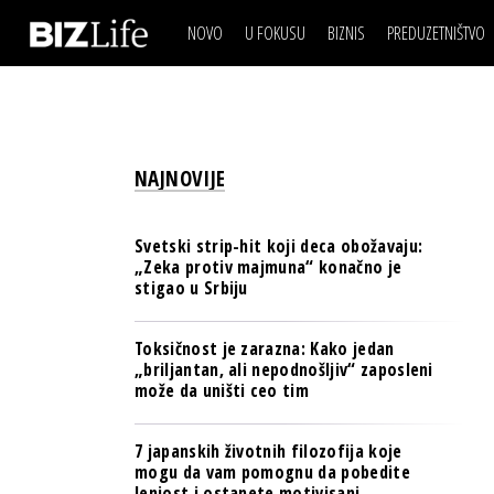
NOVO
U FOKUSU
BIZNIS
PREDUZETNIŠTVO
IZJAVA DANA
BIZNIS SCENA
VIDEO
REAL ESTATE
IZJAVA DANA
BIZNIS SCENA
BREND I KOMUNIKACI
VIDEO
REAL ESTATE
ESG & ENERGY
NAJNOVIJE
BREND I KOMUNIKACI
BANKE
ESG & ENERGY
OSIGURANJE
Svetski strip-hit koji deca obožavaju:
BANKE
„Zeka protiv majmuna“ konačno je
TECH I AI
stigao u Srbiju
OSIGURANJE
BIZNIS & SPORT
TECH I AI
Toksičnost je zarazna: Kako jedan
PULS REGIONA
„briljantan, ali nepodnošljiv“ zaposleni
BIZNIS & SPORT
može da uništi ceo tim
NOVO NA RAFU
PULS REGIONA
7 japanskih životnih filozofija koje
NOVO NA RAFU
mogu da vam pomognu da pobedite
lenjost i ostanete motivisani