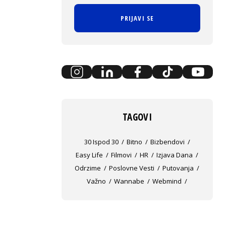
PRIJAVI SE
TAGOVI
30 Ispod 30
Bitno
Bizbendovi
Easy Life
Filmovi
HR
Izjava Dana
Odrzime
Poslovne Vesti
Putovanja
Važno
Wannabe
Webmind