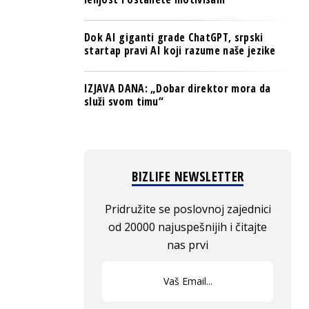
Dok AI giganti grade ChatGPT, srpski
startap pravi AI koji razume naše jezike
IZJAVA DANA: „Dobar direktor mora da
služi svom timu“
BIZLIFE NEWSLETTER
Pridružite se poslovnoj zajednici
od 20000 najuspešnijih i čitajte
nas prvi