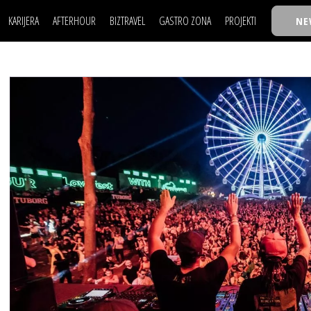
KARIJERA
AFTERHOUR
BIZTRAVEL
GASTRO ZONA
PROJEKTI
NE
POSAO
FILM I SCENA
NAJKOLEGA
LJUDI (HR)
KNJIGE
TASTY TALKS
POSAO
FILM I SCENA
NAJKOLEGA
JE
MOJ UGAO
AUTO SVET
30 ISPOD 30
LJUDI (HR)
KNJIGE
TASTY TALKS
USAVRŠAVANJE
STIL
BACK TO OFFIC
JE
MOJ UGAO
AUTO SVET
30 ISPOD 30
KNOW-HOW
WELLBEING
BIZBENDOVI
USAVRŠAVANJE
STIL
BACK TO OFFIC
BIZKOLEGIJUM
KNOW-HOW
WELLBEING
BIZBENDOVI
BMW BIZNIS LIG
BIZKOLEGIJUM
BIZLIFE WEEK
BMW BIZNIS LIG
IZJAVA GODINE
BIZLIFE WEEK
IZJAVA GODINE