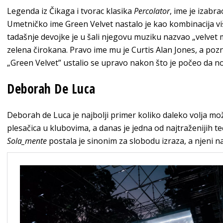
Legenda iz Čikaga i tvorac klasika
Percolator
, ime je izabr
Umetničko ime Green Velvet nastalo je kao kombinacija vi
tadašnje devojke je u šali njegovu muziku nazvao „velvet m
zelena čirokana. Pravo ime mu je Curtis Alan Jones, a po
„Green Velvet” ustalio se upravo nakon što je počeo da no
Deborah De Luca
Deborah de Luca je najbolji primer koliko daleko volja mo
plesačica u klubovima, a danas je jedna od najtraženijih 
Sola_mente
postala je sinonim za slobodu izraza, a njeni n