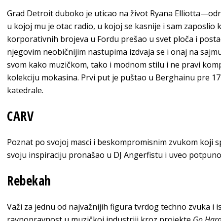
Grad Detroit duboko je uticao na život Ryana Elliotta—odra
u kojoj mu je otac radio, u kojoj se kasnije i sam zaposlio ka
korporativnih brojeva u Fordu prešao u svet ploča i pos
njegovim neobičnijim nastupima izdvaja se i onaj na sajm
svom kako muzičkom, tako i modnom stilu i ne pravi komp
kolekciju mokasina. Prvi put je puštao u Berghainu pre 
katedrale.
CARV
Poznat po svojoj masci i beskompromisnim zvukom koji sp
svoju inspiraciju pronašao u DJ Angerfistu i uveo potpuno 
Rebekah
Važi za jednu od najvažnijih figura tvrdog techno zvuka 
ravnopravnost u muzičkoj industriji kroz projekte
Go Hard