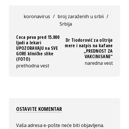
koronavirus
/
broj zaraženih u srbii
/
Srbija
Ceca peva pred 15.000
Dr Tiodorović za oštrije
ljudi a lekari
mere i natpis na kafane
UPOZORAVAJU na SVE
„PREDNOST ZA
GORE kliničke slike
VAKCINISANE“
(FOTO)
naredna vest
prethodna vest
OSTAVITE KOMENTAR
Vaša adresa e-pošte neće biti objavljena.