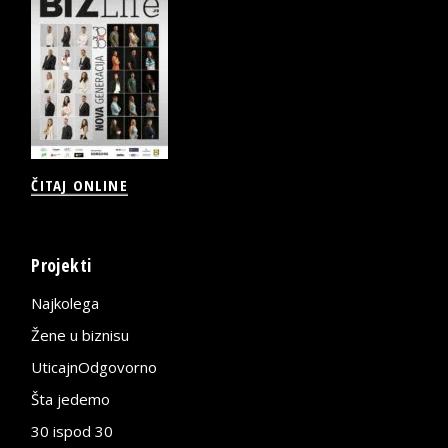
ČITAJ ONLINE
Projekti
Najkolega
Žene u biznisu
UticajnOdgovorno
Šta jedemo
30 ispod 30