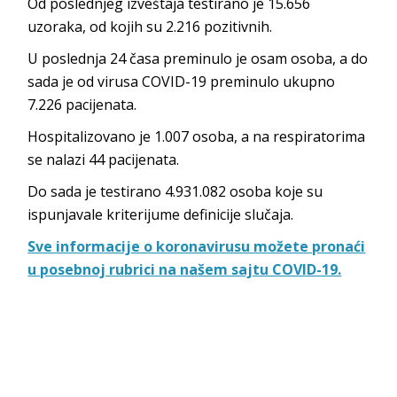
Od poslednjeg izveštaja testirano je 15.656
uzoraka, od kojih su 2.216 pozitivnih.
U poslednja 24 časa preminulo je osam osoba, a do
sada je od virusa COVID-19 preminulo ukupno
7.226 pacijenata.
Hospitalizovano je 1.007 osoba, a na respiratorima
se nalazi 44 pacijenata.
Do sada je testirano 4.931.082‬ osoba koje su
ispunjavale kriterijume definicije slučaja.
Sve informacije o koronavirusu možete pronaći
u posebnoj rubrici na našem sajtu COVID-19.