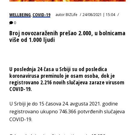
WELLBEING
COVID-19
autor
BIZLife
24/08/2021 | 15:04
,
0
Broj novozaraženih prešao 2.000, u bolnicama
više od 1.000 ljudi
U poslednja 24 časa u Srbiji su od posledica
koronavirusa preminulo je osam osoba, dok je
registrovano 2.216 novih slučajeva zaraze virusom
COVID-19.
U Srbiji je do 15 časova 24. avgusta 2021. godine
registrovano ukupno 746.366 potvrđenih slučajeva
COVID-19.