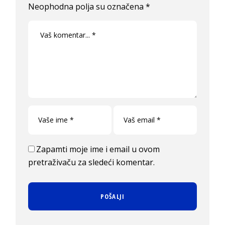
Neophodna polja su označena
*
Zapamti moje ime i email u ovom
pretraživaču za sledeći komentar.