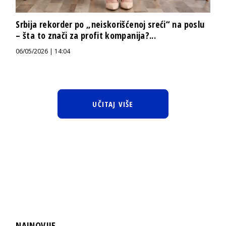
Srbija rekorder po „neiskorišćenoj sreći“ na poslu
– šta to znači za profit kompanija?...
06/05/2026 | 14:04
UČITAJ VIŠE
NAJNOVIJE