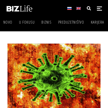
NOVO
U FOKUSU
BIZNIS
PREDUZETNIŠTVO
KARIJERA