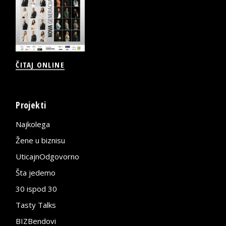
ČITAJ ONLINE
Projekti
Najkolega
Žene u biznisu
UticajnOdgovorno
Šta jedemo
30 ispod 30
Tasty Talks
BIZBendovi