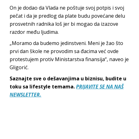
On je dodao da Vlada ne poštuje svoj potpis i svoj
pečat i da je predlog da plate budu povećane delu
prosvetnih radnika loš jer bi mogao da izazove
razdor među ljudima.
„Moramo da budemo jedinstveni. Meni je žao što
prvi dan škole ne provodim sa đacima već ovde
protestujem protiv Ministarstva finansija“, naveo je
Gligorić.
Saznajte sve o dešavanjima u biznisu, budite u
toku sa lifestyle temama.
PRIJAVITE SE NA NAŠ
NEWSLETTER.