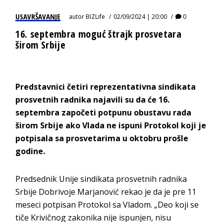
USAVRŠAVANJE
autor
BIZLife
02/09/2024 | 20:00
0
16. septembra moguć štrajk prosvetara
širom Srbije
Predstavnici četiri reprezentativna sindikata
prosvetnih radnika najavili su da će 16.
septembra započeti potpunu obustavu rada
širom Srbije ako Vlada ne ispuni Protokol koji je
potpisala sa prosvetarima u oktobru prošle
godine.
Predsednik Unije sindikata prosvetnih radnika
Srbije Dobrivoje Marjanović rekao je da je pre 11
meseci potpisan Protokol sa Vladom. „Deo koji se
tiče Krivičnog zakonika nije ispunjen, nisu