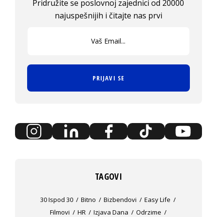
Pridružite se poslovnoj zajednici od 20000
najuspešnijih i čitajte nas prvi
PRIJAVI SE
TAGOVI
30 Ispod 30
Bitno
Bizbendovi
Easy Life
Filmovi
HR
Izjava Dana
Odrzime