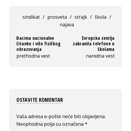
sindikat
/
prosveta
/
strajk
/
škola
/
najava
Đacima nacionalne
Evropska zemlja
čitanke i više fizičkog
zabranila telefone u
obrazovanja
školama
prethodna vest
naredna vest
OSTAVITE KOMENTAR
Vaša adresa e-pošte neće biti objavljena.
Neophodna polja su označena
*