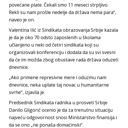
povećane plate. Čekali smo 11 meseci strpljivo.
Rekli su nam prošle nedelje da država nema para“,
naveo je on.
Valentina Ilić iz Sindikata obrazovanja Srbije kazala
je da je oko 70 odsto zaposlenih u školama
učlanjeno u neki od četiri sindikata koji su
organizovali konferenciju i dodala da su svi svesni
da će im možda zbog obustave rada država oduzeti
dnevnice.
„Ako primene represivne mere i oduzmu nam
dnevnice, neka uplate taj novac u humanitarne
svrhe“, izjavila je.
Predsednik Sindikata radnika u prosveti Srbije
Danilo Gligorić ocenio je da za trenutnu situaciju
najveću odgovornost snosi Ministarstvo finansija i
da se ono „ne ponaša domaćinski“.