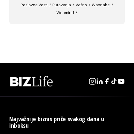
Poslovne Vesti
Putovanja
Važno
Wannabe
Webmind
Najvažnije biznis priče svakog dana u
inboksu