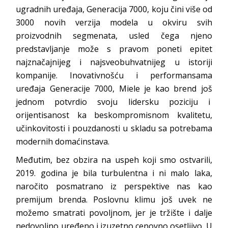
ugradnih uređaja, Generacija 7000, koju čini više od
3000 novih verzija modela u okviru svih
proizvodnih segmenata, usled čega njeno
predstavljanje može s pravom poneti epitet
najznačajnijeg i najsveobuhvatnijeg u istoriji
kompanije. Inovativnošću i performansama
uređaja Generacije 7000, Miele je kao brend još
jednom potvrdio svoju lidersku poziciju i
orijentisanost ka beskompromisnom kvalitetu,
učinkovitosti i pouzdanosti u skladu sa potrebama
modernih domaćinstava.
Međutim, bez obzira na uspeh koji smo ostvarili,
2019. godina je bila turbulentna i ni malo laka,
naročito posmatrano iz perspektive nas kao
premijum brenda. Poslovnu klimu još uvek ne
možemo smatrati povoljnom, jer je tržište i dalje
nedovoljno uređeno i izuzetno cenovno osetljivo. U