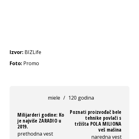
Izvor:
BIZLife
Foto:
Promo
miele
/
120 godina
Poznati proizvođač bele
Milijarderi godine: Ko
tehnike povlači s
je najviše ZARADIO u
tržišta POLA MILIONA
2019.
veš mašina
prethodna vest
naredna vest