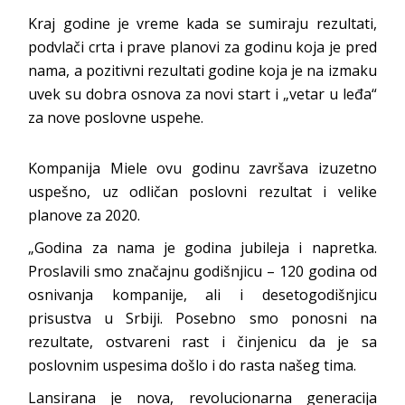
Kraj godine je vreme kada se sumiraju rezultati,
podvlači crta i prave planovi za godinu koja je pred
nama, a pozitivni rezultati godine koja je na izmaku
uvek su dobra osnova za novi start i „vetar u leđa“
za nove poslovne uspehe.
Kompanija Miele ovu godinu završava izuzetno
uspešno, uz odličan poslovni rezultat i velike
planove za 2020.
„Godina za nama je godina jubileja i napretka.
Proslavili smo značajnu godišnjicu – 120 godina od
osnivanja kompanije, ali i desetogodišnjicu
prisustva u Srbiji. Posebno smo ponosni na
rezultate, ostvareni rast i činjenicu da je sa
poslovnim uspesima došlo i do rasta našeg tima.
Lansirana je nova, revolucionarna generacija