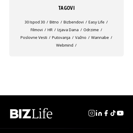
TAGOVI
30 Ispod 30
Bitno
Bizbendovi
Easy Life
Filmovi
HR
Izjava Dana
Odrzime
Poslovne Vesti
Putovanja
Važno
Wannabe
Webmind