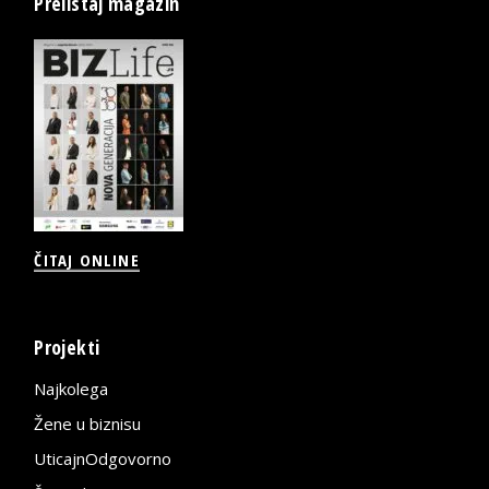
Prelistaj magazin
ČITAJ ONLINE
Projekti
Najkolega
Žene u biznisu
UticajnOdgovorno