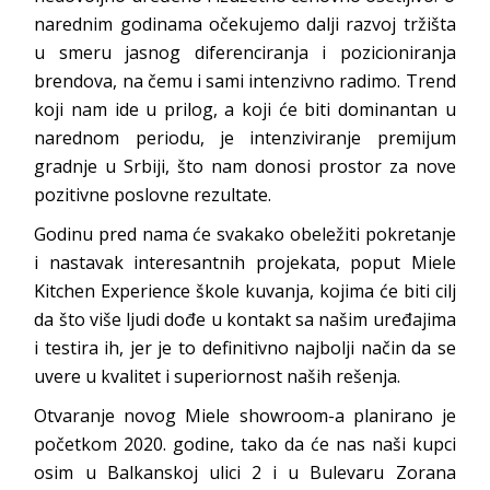
narednim godinama očekujemo dalji razvoj tržišta
u smeru jasnog diferenciranja i pozicioniranja
brendova, na čemu i sami intenzivno radimo. Trend
koji nam ide u prilog, a koji će biti dominantan u
narednom periodu, je intenziviranje premijum
gradnje u Srbiji, što nam donosi prostor za nove
pozitivne poslovne rezultate.
Godinu pred nama će svakako obeležiti pokretanje
i nastavak interesantnih projekata, poput Miele
Kitchen Experience škole kuvanja, kojima će biti cilj
da što više ljudi dođe u kontakt sa našim uređajima
i testira ih, jer je to definitivno najbolji način da se
uvere u kvalitet i superiornost naših rešenja.
Otvaranje novog Miele showroom-a planirano je
početkom 2020. godine, tako da će nas naši kupci
osim u Balkanskoj ulici 2 i u Bulevaru Zorana