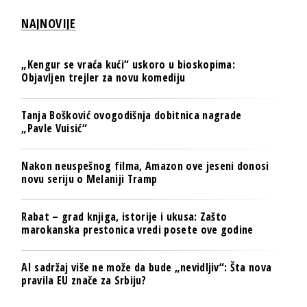
NAJNOVIJE
„Kengur se vraća kući“ uskoro u bioskopima:
Objavljen trejler za novu komediju
Tanja Bošković ovogodišnja dobitnica nagrade
„Pavle Vuisić“
Nakon neuspešnog filma, Amazon ove jeseni donosi
novu seriju o Melaniji Tramp
Rabat – grad knjiga, istorije i ukusa: Zašto
marokanska prestonica vredi posete ove godine
AI sadržaj više ne može da bude „nevidljiv“: Šta nova
pravila EU znače za Srbiju?