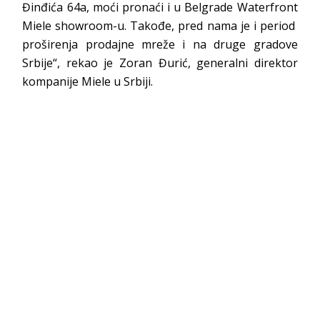
Đinđića 64a, moći pronaći i u Belgrade Waterfront
Miele showroom-u. Takođe, pred nama je i period
proširenja prodajne mreže i na druge gradove
Srbije“, rekao je Zoran Đurić, generalni direktor
kompanije Miele u Srbiji.