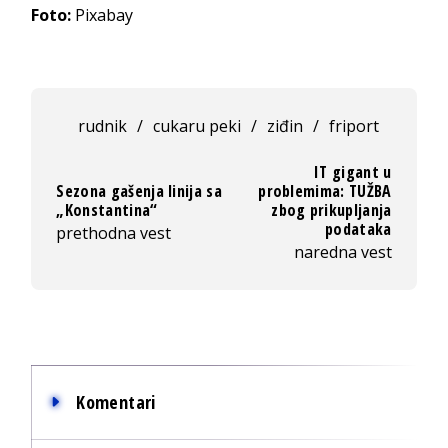
Foto:
Pixabay
rudnik
/
cukaru peki
/
ziđin
/
friport
IT gigant u
Sezona gašenja linija sa
problemima: TUŽBA
„Konstantina“
zbog prikupljanja
podataka
prethodna vest
naredna vest
Komentari