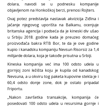
dolara, navodi se u podnesku kompanije
objavljenom na Honkoškoj berzi, prenosi Rojters.
Ovaj potez predstavlja nastavak akvizicija Ziđina i
jačanje njegovog uporišta na Balkanu, ocenjuje
britanska agencija i podseća da je kineski div ušao
u Srbiju 2018. godine kada je preuzeo domaćeg
proizvođača bakra RTB Bor, te da je ove godine
kupio i kanadsku kompaniju Nevsun Risorsiz za 1,4
milijarde dolara, koja je takođe prisutna u Srbiji.
Kineska kompanija već ima 100 odsto udela u
gornjoj zoni ležišta koju je kupila od kanadskog
Nevsuna, a u okviru tog paketa kupovine stekla je i
60,4 odsto donje zone, dok je ostalo pripadal
Friportu.
„Nakon završetka transakcije, kompanija će
posedovati 100 odsto udela u resursima gornje i