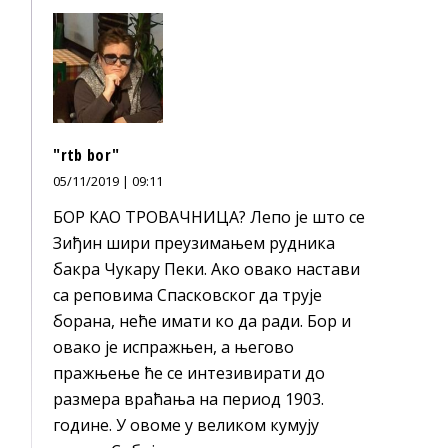
"rtb bor"
05/11/2019 | 09:11
БОР КАО ТРОВАЧНИЦА? Лепо је што се
Зиђин шири преузимањем рудника
бакра Чукару Пеки. Ако овако настави
са реповима Спасковског да трује
борана, неће имати ко да ради. Бор и
овако је испражњен, а његово
пражњење ће се интезивирати до
размера враћања на период 1903.
године. У овоме у великом кумују