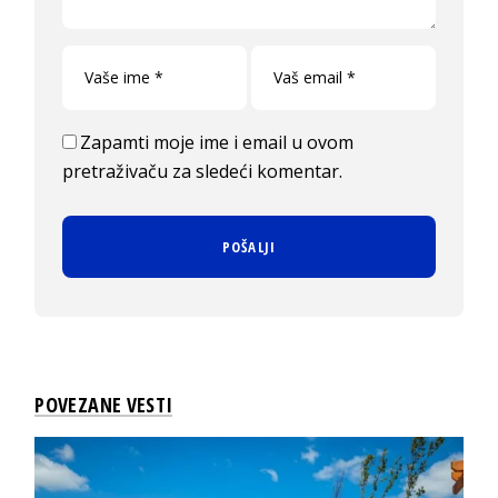
Zapamti moje ime i email u ovom
pretraživaču za sledeći komentar.
POVEZANE VESTI