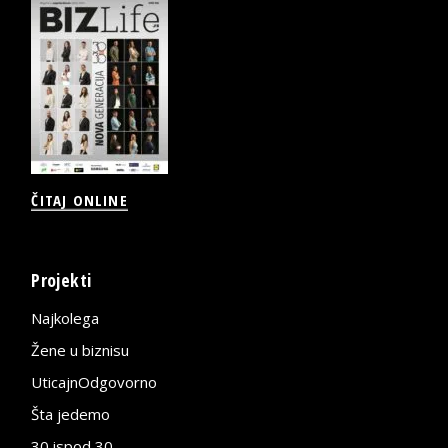
ČITAJ ONLINE
Projekti
Najkolega
Žene u biznisu
UticajnOdgovorno
Šta jedemo
30 ispod 30