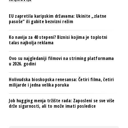
EU zapretila karipskim državama: Ukinite „zlatne
pasoše“ ili gubite bezvizni režim
Ko navija za 40 stepeni? Biznisi kojima je toplotni
talas najbolja reklama
Ovo su najgledaniji filmovi na striming platformama
u 2026. godini
Holivudska bioskopska renesansa: Četiri filma, četiri
milijarde i jedna velika poruka
Job hugging menja tržište rada: Zaposleni se sve više
drže sigurnosti, ali to može imati posledice