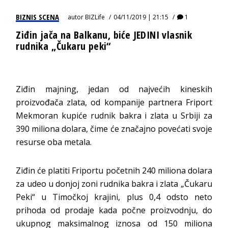
BIZNIS SCENA
autor
BIZLife
04/11/2019 | 21:15
1
Ziđin jača na Balkanu, biće JEDINI vlasnik
rudnika „Čukaru peki“
Ziđin majning, jedan od najvećih kineskih
proizvođača zlata, od kompanije partnera Friport
Mekmoran kupiće rudnik bakra i zlata u Srbiji za
390 miliona dolara, čime će značajno povećati svoje
resurse oba metala.
Ziđin će platiti Friportu početnih 240 miliona dolara
za udeo u donjoj zoni rudnika bakra i zlata „Čukaru
Peki“ u Timočkoj krajini, plus 0,4 odsto neto
prihoda od prodaje kada počne proizvodnju, do
ukupnog maksimalnog iznosa od 150 miliona