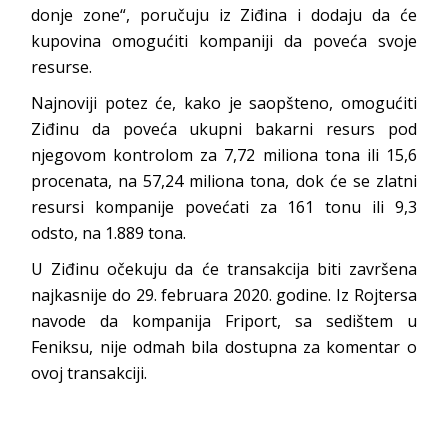
donje zone“, poručuju iz Ziđina i dodaju da će
kupovina omogućiti kompaniji da poveća svoje
resurse.
Najnoviji potez će, kako je saopšteno, omogućiti
Ziđinu da poveća ukupni bakarni resurs pod
njegovom kontrolom za 7,72 miliona tona ili 15,6
procenata, na 57,24 miliona tona, dok će se zlatni
resursi kompanije povećati za 161 tonu ili 9,3
odsto, na 1.889 tona.
U Ziđinu očekuju da će transakcija biti završena
najkasnije do 29. februara 2020. godine. Iz Rojtersa
navode da kompanija Friport, sa sedištem u
Feniksu, nije odmah bila dostupna za komentar o
ovoj transakciji.