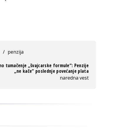
/
penzija
no tumačenje „švajcarske formule“: Penzije
„ne kače“ poslednje povećanje plata
naredna vest