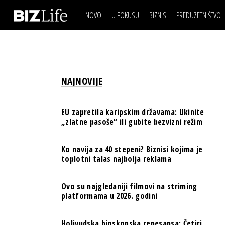
NOVO
U FOKUSU
BIZNIS
PREDUZETNIŠTVO
IZJAVA DANA
BIZNIS SCENA
VIDEO
REAL ESTATE
IZJAVA DANA
BIZNIS SCENA
BREND I KOMUNIKACI
VIDEO
REAL ESTATE
ESG & ENERGY
NAJNOVIJE
BREND I KOMUNIKACI
BANKE
ESG & ENERGY
OSIGURANJE
EU zapretila karipskim državama: Ukinite
BANKE
„zlatne pasoše“ ili gubite bezvizni režim
TECH I AI
OSIGURANJE
BIZNIS & SPORT
Ko navija za 40 stepeni? Biznisi kojima je
TECH I AI
toplotni talas najbolja reklama
PULS REGIONA
BIZNIS & SPORT
NOVO NA RAFU
Ovo su najgledaniji filmovi na striming
PULS REGIONA
platformama u 2026. godini
NOVO NA RAFU
Holivudska bioskopska renesansa: Četiri