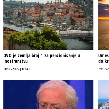
OVO je zemlja broj 1 za penzionisanje u
Umest
inostranstvu
do kr
30/09/2025 | 09:43
29/08/2