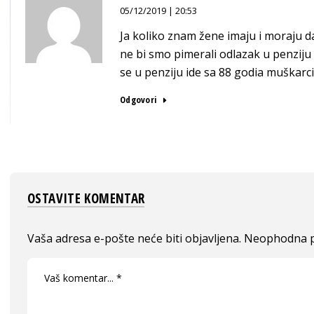
05/12/2019 | 20:53
Ja koliko znam žene imaju i moraju da
ne bi smo pimerali odlazak u penzij
se u penziju ide sa 88 godia muškarci 
Odgovori
OSTAVITE KOMENTAR
Vaša adresa e-pošte neće biti objavljena.
Neophodna p