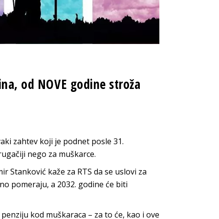
dina, od NOVE godine stroža
aki zahtev koji je podnet posle 31.
rugačiji nego za muškarce.
mir Stanković kaže za RTS da se uslovi za
no pomeraju, a 2032. godine će biti
penziju kod muškaraca – za to će, kao i ove