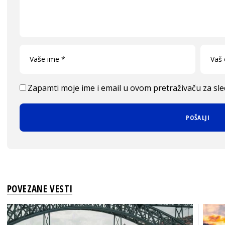
Zapamti moje ime i email u ovom pretraživaču za sl
POVEZANE VESTI