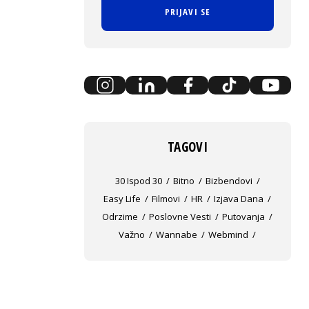
PRIJAVI SE
TAGOVI
30 Ispod 30
Bitno
Bizbendovi
Easy Life
Filmovi
HR
Izjava Dana
Odrzime
Poslovne Vesti
Putovanja
Važno
Wannabe
Webmind