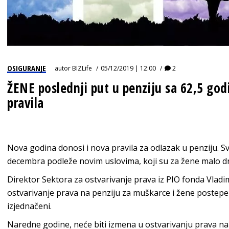
OSIGURANJE
autor
BIZLife
05/12/2019 | 12:00
2
ŽENE poslednji put u penziju sa 62,5 go
pravila
Nova godina donosi i nova pravila za odlazak u penziju. Sv
decembra podleže novim uslovima, koji su za žene malo d
Direktor Sektora za ostvarivanje prava iz PIO fonda Vladi
ostvarivanje prava na penziju za muškarce i žene postepe
izjednačeni.
Naredne godine, neće biti izmena u ostvarivanju prava na 