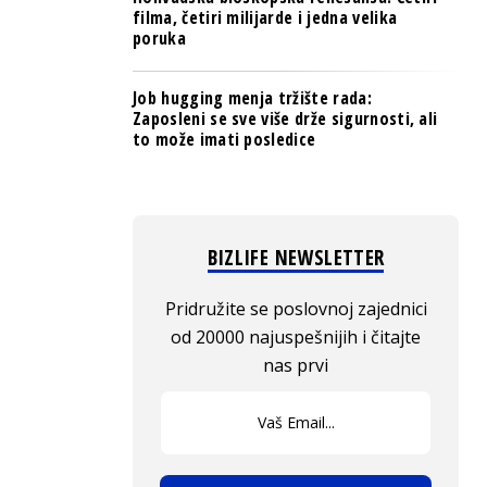
filma, četiri milijarde i jedna velika
poruka
Job hugging menja tržište rada:
Zaposleni se sve više drže sigurnosti, ali
to može imati posledice
BIZLIFE NEWSLETTER
Pridružite se poslovnoj zajednici
od 20000 najuspešnijih i čitajte
nas prvi