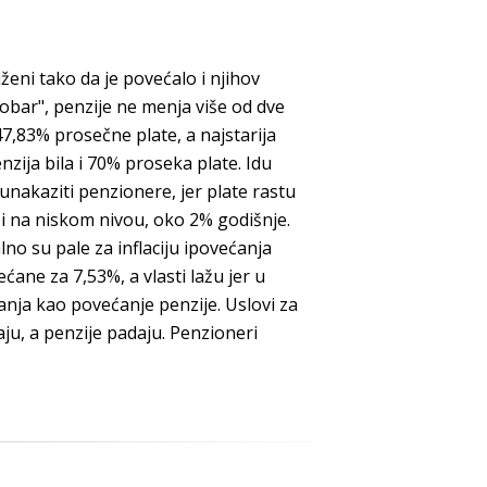
ženi tako da je povećalo i njihov
robar", penzije ne menja više od dve
47,83% prosečne plate, a najstarija
zija bila i 70% proseka plate. Idu
 unakaziti penzionere, jer plate rastu
rži na niskom nivou, oko 2% godišnje.
no su pale za inflaciju ipovećanja
ćane za 7,53%, a vlasti lažu jer u
anja kao povećanje penzije. Uslovi za
u, a penzije padaju. Penzioneri