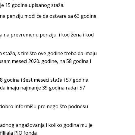
je 15 godina upisanog staža.
na penziju moći će da ostvare sa 63 godine,
a na prevremenu penziju, i kod žena i kod
 staža, s tim što ove godine treba da imaju
osam meseci 2020. godine, na 58 godina i
8 godina i šest meseci staža i 57 godina
da imaju najmanje 39 godina rada i 57
se dobro informišu pre nego što podnesu
 radnog angažovanja i koliko godina mu je
filijala PIO fonda.