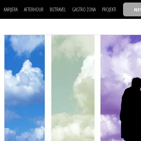
KARIJERA
AFTERHOUR
BIZTRAVEL
GASTRO ZONA
PROJEKTI
NE
POSAO
FILM I SCENA
NAJKOLEGA
LJUDI (HR)
KNJIGE
TASTY TALKS
POSAO
FILM I SCENA
NAJKOLEGA
JE
MOJ UGAO
AUTO SVET
30 ISPOD 30
LJUDI (HR)
KNJIGE
TASTY TALKS
USAVRŠAVANJE
STIL
BACK TO OFFIC
JE
MOJ UGAO
AUTO SVET
30 ISPOD 30
KNOW-HOW
WELLBEING
BIZBENDOVI
USAVRŠAVANJE
STIL
BACK TO OFFIC
BIZKOLEGIJUM
KNOW-HOW
WELLBEING
BIZBENDOVI
BMW BIZNIS LIG
BIZKOLEGIJUM
BIZLIFE WEEK
BMW BIZNIS LIG
IZJAVA GODINE
BIZLIFE WEEK
IZJAVA GODINE