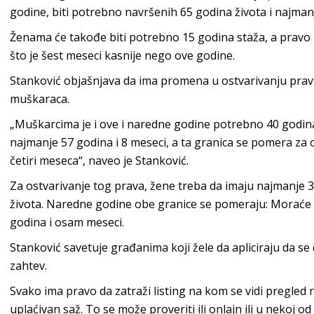
godine, biti potrebno navršenih 65 godina života i najman
Ženama će takođe biti potrebno 15 godina staža, a pravo 
što je šest meseci kasnije nego ove godine.
Stanković objašnjava da ima promena u ostvarivanju prav
muškaraca.
„Muškarcima je i ove i naredne godine potrebno 40 godina
najmanje 57 godina i 8 meseci, a ta granica se pomera za 
četiri meseca“, naveo je Stanković.
Za ostvarivanje tog prava, žene treba da imaju najmanje 3
života. Naredne godine obe granice se pomeraju: Moraće 
godina i osam meseci.
Stanković savetuje građanima koji žele da apliciraju da 
zahtev.
Svako ima pravo da zatraži listing na kom se vidi pregled
uplaćivan saž. To se može proveriti ili onlajn ili u nekoj od 