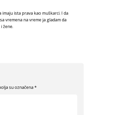
 imaju ista prava kao muškarci. I da
u sa vremena na vreme ja gladam da
i žene.
olja su označena
*