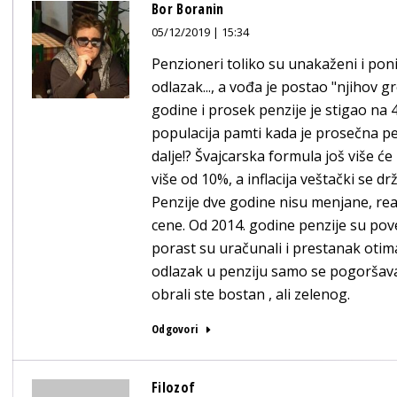
Bor Boranin
05/12/2019 | 15:34
Penzioneri toliko su unakaženi i poni
odlazak..., a vođa je postao "njihov g
godine i prosek penzije je stigao na 
populacija pamti kada je prosečna pen
dalje!? Švajcarska formula još više će
više od 10%, a inflacija veštački se d
Penzije dve godine nisu menjane, real
cene. Od 2014. godine penzije su pove
porast su uračunali i prestanak otim
odlazak u penziju samo se pogoršavaj
obrali ste bostan , ali zelenog.
Odgovori
Filozof