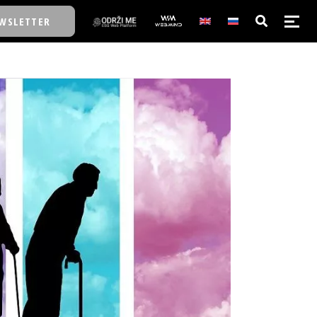
WSLETTER
E/SCHOOL
E/SCHOOL
A
A