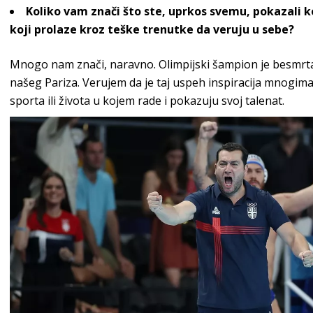
Koliko vam znači što ste, uprkos svemu, pokazali ko
koji prolaze kroz teške trenutke da veruju u sebe?
Mnogo nam znači, naravno. Olimpijski šampion je besmrtan
našeg Pariza. Verujem da je taj uspeh inspiracija mnogima
sporta ili života u kojem rade i pokazuju svo
j talenat.