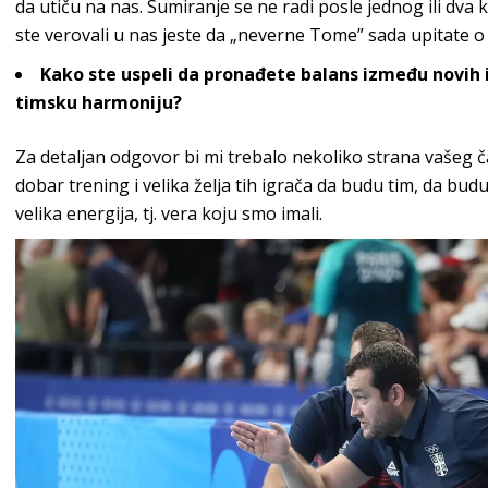
da utiču na nas. Sumiranje se ne radi posle jednog ili dva
ste verovali u nas jeste da „neverne Tome” sada upitate o 
Kako ste uspeli da pronađete balans između novih i
timsku harmoniju?
Za detaljan odgovor bi mi trebalo nekoliko strana vašeg ča
dobar trening i velika želja tih igrača da budu tim, da budu 
velika energija, tj. vera koju
smo imali.