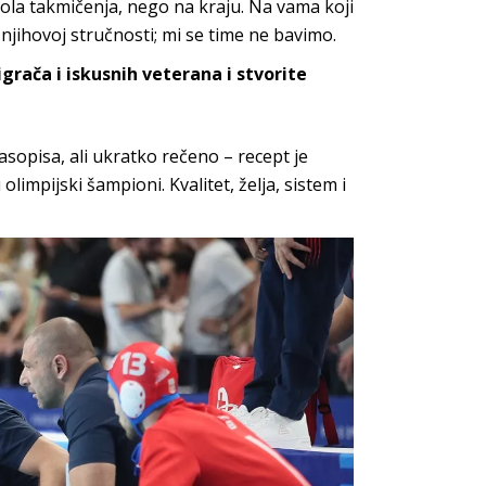
 kola takmičenja, nego na kraju. Na vama koji
njihovoj stručnosti; mi se time
ne bavimo.
grača i iskusnih veterana i stvorite
sopisa, ali ukratko rečeno – recept je
olimpijski šampioni. Kvalitet, želja, sistem i