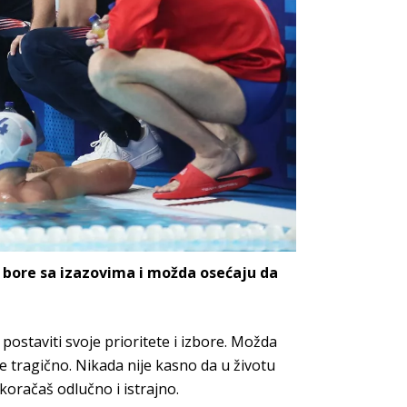
e bore sa izazovima i možda osećaju da
postaviti svoje prioritete i izbore. Možda
ije tragično. Nikada nije kasno da u životu
 koračaš odlučno i
istrajno.