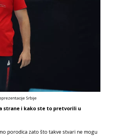
eprezentacije Srbije
 strane i kako ste to pretvorili u
esmo porodica zato što takve stvari ne mogu