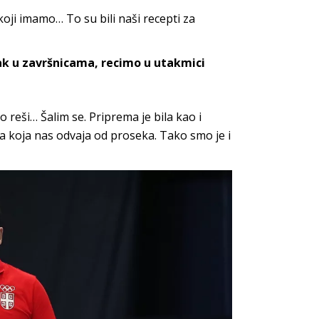
koji imamo… To su bili naši recepti za
sak u završnicama, recimo u utakmici
 reši… Šalim se. Priprema je bila kao i
a koja nas odvaja od proseka. Tako smo je i