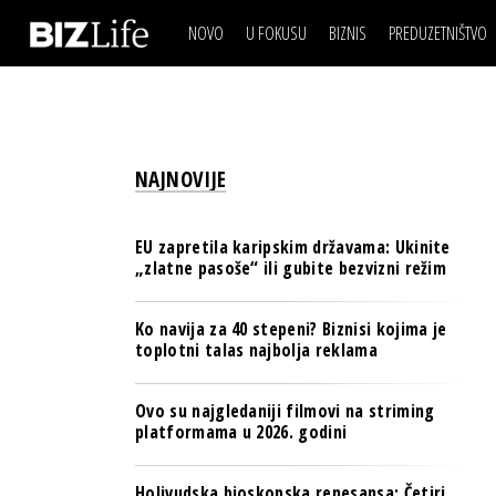
NOVO
U FOKUSU
BIZNIS
PREDUZETNIŠTVO
IZJAVA DANA
BIZNIS SCENA
VIDEO
REAL ESTATE
IZJAVA DANA
BIZNIS SCENA
BREND I KOMUNIKACI
VIDEO
REAL ESTATE
ESG & ENERGY
NAJNOVIJE
BREND I KOMUNIKACI
BANKE
ESG & ENERGY
OSIGURANJE
EU zapretila karipskim državama: Ukinite
BANKE
„zlatne pasoše“ ili gubite bezvizni režim
TECH I AI
OSIGURANJE
BIZNIS & SPORT
Ko navija za 40 stepeni? Biznisi kojima je
TECH I AI
toplotni talas najbolja reklama
PULS REGIONA
BIZNIS & SPORT
NOVO NA RAFU
Ovo su najgledaniji filmovi na striming
PULS REGIONA
platformama u 2026. godini
NOVO NA RAFU
Holivudska bioskopska renesansa: Četiri