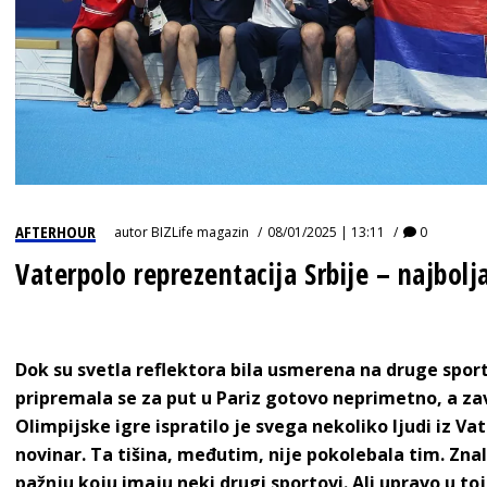
AFTERHOUR
autor
BIZLife magazin
08/01/2025 | 13:11
0
Vaterpolo reprezentacija Srbije – najbolj
Dok su svetla reflektora bila usmerena na druge sport
pripremala se za put u Pariz gotovo neprimetno, a za
Olimpijske igre ispratilo je svega nekoliko ljudi iz Va
novinar. Ta tišina, međutim, nije pokolebala tim. Znal
pažnju koju imaju neki drugi sportovi. Ali upravo u to