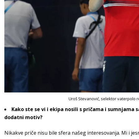
Uroš Stevanović, selektor vaterpolo r
Kako ste se vi i ekipa nosili s pričama i sumnjama sa
dodatni motiv?
Nikakve priče nisu bile sfera našeg interesovanja. Mi i j