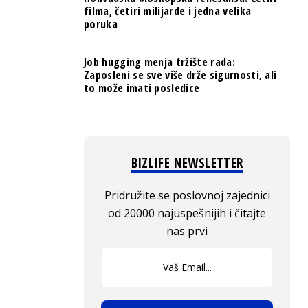
filma, četiri milijarde i jedna velika
poruka
Job hugging menja tržište rada:
Zaposleni se sve više drže sigurnosti, ali
to može imati posledice
BIZLIFE NEWSLETTER
Pridružite se poslovnoj zajednici
od 20000 najuspešnijih i čitajte
nas prvi