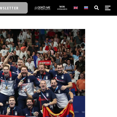
WSLETTER
E/SCHOOL
E/SCHOOL
A
A