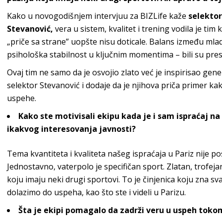
Kako u novogodišnjem intervjuu za BIZLife kaže
selekto
Stevanović
,
vera u sistem, kvalitet i trening vodila je ti
„priče sa strane” uopšte nisu doticale. Balans između mlad
psihološka stabilnost u ključnim momentima – bili su
pres
Ovaj tim ne samo da je osvojio zlato već je inspirisao gener
selektor Stevanović i dodaje da je njihova priča primer kak
uspehe.
Kako ste motivisali ekipu kada je i sam ispraćaj n
ikakvog interesovanja javnosti?
Tema kvantiteta i kvaliteta našeg ispraćaja u Pariz nije p
Jednostavno, vaterpolo je specifičan sport. Zlatan, trofejan
koju imaju neki drugi sportovi. To je činjenica koju zna sv
dolazimo do uspeha, kao što ste i videli
u Parizu.
Šta je ekipi pomagalo da zadrži veru u uspeh toko