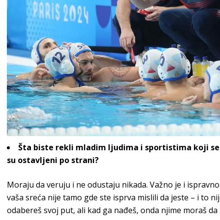
Šta biste rekli mladim ljudima i sportistima koji s
su ostavljeni po strani?
Moraju da veruju i ne odustaju nikada. Važno je i ispravno 
vaša sreća nije tamo gde ste isprva mislili da jeste – i to n
odabereš svoj put, ali kad ga nađeš, onda njime moraš da