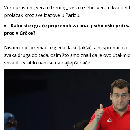
Vera u sistem, vera u trening, vera u sebe, vera u kvalitet 
prolazak kroz sve izazove
u Parizu.
Kako ste igrače pripremili za onaj psihološki priti
protiv Grčke?
Nisam ih pripremao, izgleda da se Jakšić sam spremio da to
svaka druga do tada, osim što smo znali da je ovo utakmic
shvatili i vratilo nam se na najle
pši način.