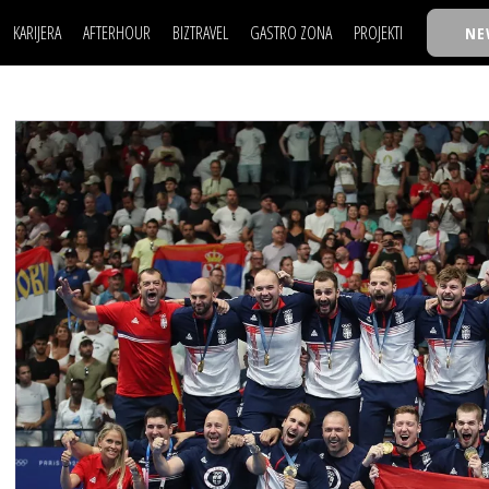
KARIJERA
AFTERHOUR
BIZTRAVEL
GASTRO ZONA
PROJEKTI
NE
POSAO
FILM I SCENA
NAJKOLEGA
LJUDI (HR)
KNJIGE
TASTY TALKS
POSAO
FILM I SCENA
NAJKOLEGA
JE
MOJ UGAO
AUTO SVET
30 ISPOD 30
LJUDI (HR)
KNJIGE
TASTY TALKS
USAVRŠAVANJE
STIL
BACK TO OFFIC
JE
MOJ UGAO
AUTO SVET
30 ISPOD 30
KNOW-HOW
WELLBEING
BIZBENDOVI
USAVRŠAVANJE
STIL
BACK TO OFFIC
BIZKOLEGIJUM
KNOW-HOW
WELLBEING
BIZBENDOVI
BMW BIZNIS LIG
BIZKOLEGIJUM
BIZLIFE WEEK
BMW BIZNIS LIG
IZJAVA GODINE
BIZLIFE WEEK
IZJAVA GODINE