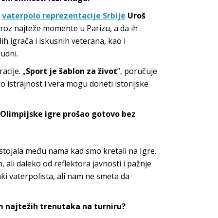
r
vaterpolo reprezentacije Srbije
Uroš
m kroz najteže momente u Parizu, a da ih
ih igrača i iskusnih veterana, kao i
udni.
acije. „
Sport je šablon za život
”, poručuje
o istrajnost i vera mogu doneti istorijs
ke
a Olimpijske igre prošao gotovo bez
ostojala među nama kad smo kretali na Igre.
, ali daleko od reflektora javnosti i pažnje
aki vaterpolista, ali nam ne smeta da
m najtežih trenutaka na turniru?