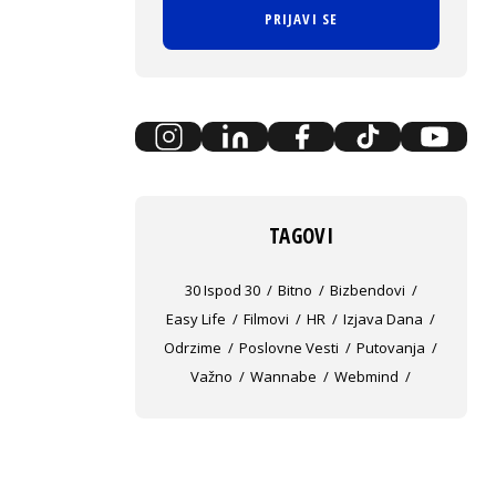
PRIJAVI SE
TAGOVI
30 Ispod 30
Bitno
Bizbendovi
Easy Life
Filmovi
HR
Izjava Dana
Odrzime
Poslovne Vesti
Putovanja
Važno
Wannabe
Webmind