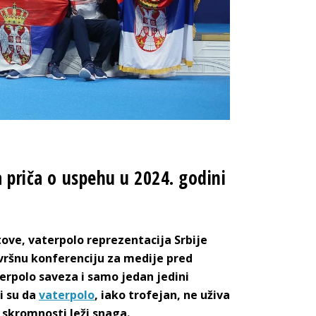
a priča o uspehu u 2024. godini
ove, vaterpolo reprezentacija Srbije
vršnu konferenciju za medije pred
terpolo saveza i samo jedan jedini
i su da
vaterpolo
, iako trofejan, ne uživa
j skromnosti l
eži snaga.