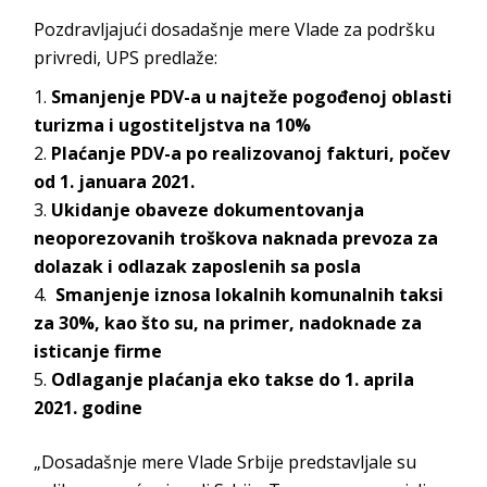
Pozdravljajući dosadašnje mere Vlade za podršku
privredi, UPS predlaže:
Smanjenje PDV-a u najteže pogođenoj oblasti
turizma i ugostiteljstva na 10%
Plaćanje PDV-a po realizovanoj fakturi, počev
od 1. januara 2021.
Ukidanje obaveze dokumentovanja
neoporezovanih troškova naknada prevoza za
dolazak i odlazak zaposlenih sa posla
Smanjenje iznosa lokalnih komunalnih taksi
za 30%, kao što su, na primer, nadoknade za
isticanje firme
Odlaganje plaćanja eko takse do 1. aprila
2021. godine
„Dosadašnje mere Vlade Srbije predstavljale su