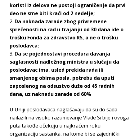
koristi iz delova ne postoji ograničenje da prvi
deo ne sme biti kraći od 2 nedelje;
Da naknada zarade zbog privremene
sprečenosti na rad u trajanju od 30 dana ide o
trošku Fonda za zdravstvo RS, a ne o trošku
poslodavca;
Da se pojednostavi procedura davanja
saglasnosti nadležnog ministra u slučaju da
poslodavac ima, usled prekida rada ili
smanjenog obima posla, potrebu da uputi
zaposlenog na odsustvo duže od 45 radnih
dana, uz naknadu zarade od 60%
U Uniji poslodavaca naglašavaju da su do sada
nailazili na visoko razumevanje Vlade Srbije i ovoga
puta takođe očekuju u najkraćem roku
organizaciju sastanka, na kome bi se zajednički