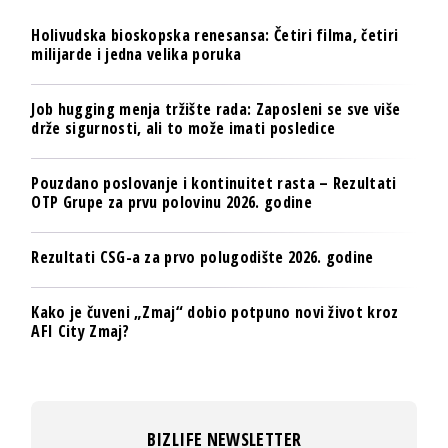
Holivudska bioskopska renesansa: Četiri filma, četiri
milijarde i jedna velika poruka
Job hugging menja tržište rada: Zaposleni se sve više
drže sigurnosti, ali to može imati posledice
Pouzdano poslovanje i kontinuitet rasta – Rezultati
OTP Grupe za prvu polovinu 2026. godine
Rezultati CSG-a za prvo polugodište 2026. godine
Kako je čuveni „Zmaj“ dobio potpuno novi život kroz
AFI City Zmaj?
BIZLIFE NEWSLETTER