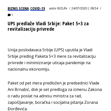
BIZNIS SCENA
COVID-19
autor
BIZLife
24/07/2020 | 08:54
,
1
UPS predlaže Vladi Srbije: Paket 5+3 za
revitalizaciju privrede
Unija poslodavaca Srbije (UPS) uputila je Vladi
Srbije predlog Paketa 5+3 mere za revitalizaciju
privrede i minimiziranje uticaja pandemije na
nacionalnu ekonomiju.
Paket od pet mera predložen je predsednici Vlade
Ani Brnabić, dok je set predloga za izmenu Zakona
o radu poslat na adresu ministra za rad,
zapošljavanje, boračka i socijalna pitanja Zorana
Đorđevića.