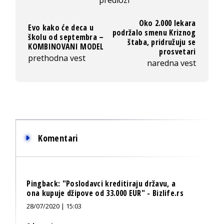
Oko 2.000 lekara
Evo kako će deca u
podržalo smenu Kriznog
školu od septembra –
štaba, pridružuju se
KOMBINOVANI MODEL
prosvetari
prethodna vest
naredna vest
Komentari
Pingback:
"Poslodavci kreditiraju državu, a
ona kupuje džipove od 33.000 EUR" - Bizlife.rs
28/07/2020 | 15:03