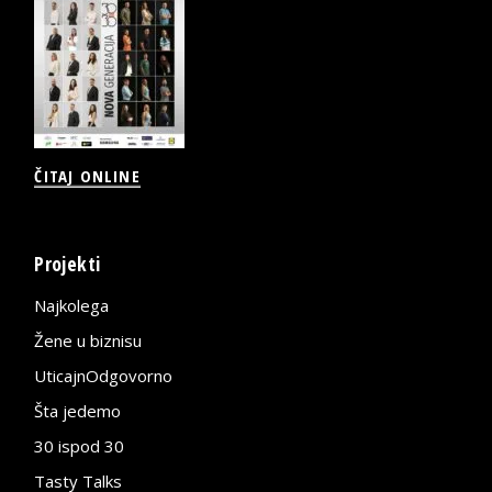
ČITAJ ONLINE
Projekti
Najkolega
Žene u biznisu
UticajnOdgovorno
Šta jedemo
30 ispod 30
Tasty Talks