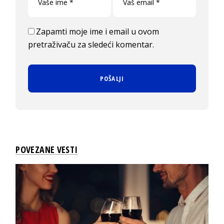
Zapamti moje ime i email u ovom
pretraživaču za sledeći komentar.
POVEZANE VESTI