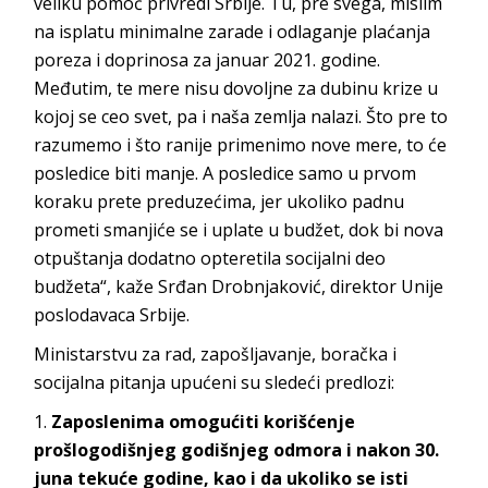
veliku pomoć privredi Srbije. Tu, pre svega, mislim
na isplatu minimalne zarade i odlaganje plaćanja
poreza i doprinosa za januar 2021. godine.
Međutim, te mere nisu dovoljne za dubinu krize u
kojoj se ceo svet, pa i naša zemlja nalazi. Što pre to
razumemo i što ranije primenimo nove mere, to će
posledice biti manje. A posledice samo u prvom
koraku prete preduzećima, jer ukoliko padnu
prometi smanjiće se i uplate u budžet, dok bi nova
otpuštanja dodatno opteretila socijalni deo
budžeta“, kaže Srđan Drobnjaković, direktor Unije
poslodavaca Srbije.
Ministarstvu za rad, zapošljavanje, boračka i
socijalna pitanja upućeni su sledeći predlozi:
Zaposlenima omogućiti korišćenje
prošlogodišnjeg godišnjeg odmora i nakon 30.
juna tekuće godine, kao i da ukoliko se isti