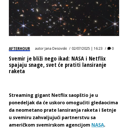
AFTERHOUR
autor
Jana Desovski
02/07/2025 | 16:23
0
Svemir je bliži nego ikad: NASA i Netflix
spajaju snage, svet će pratiti lansiranje
raketa
Streaming gigant Netflix saopštio je u
ponedeljak da će uskoro omogućiti gledaocima
da neometano prate lansiranja raketa i šetnje
u svemiru zahvaljujući partnerstvu sa
američkom svemirskom agencijom
NASA
.