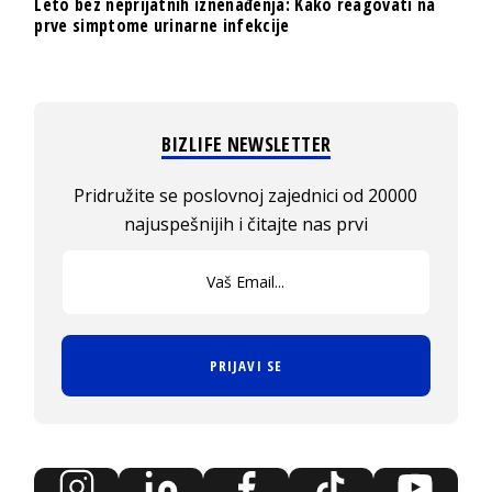
Leto bez neprijatnih iznenađenja: Kako reagovati na
prve simptome urinarne infekcije
BIZLIFE NEWSLETTER
Pridružite se poslovnoj zajednici od 20000
najuspešnijih i čitajte nas prvi
PRIJAVI SE