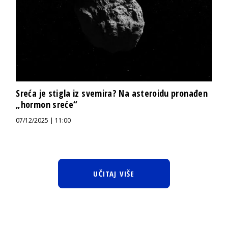
Sreća je stigla iz svemira? Na asteroidu pronađen
„hormon sreće“
07/12/2025 | 11:00
UČITAJ VIŠE