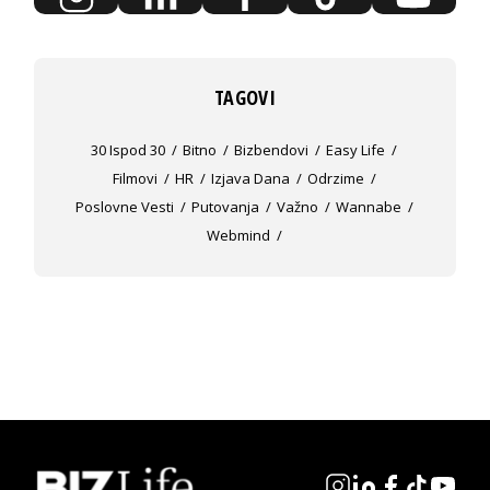
TAGOVI
30 Ispod 30
Bitno
Bizbendovi
Easy Life
Filmovi
HR
Izjava Dana
Odrzime
Poslovne Vesti
Putovanja
Važno
Wannabe
Webmind