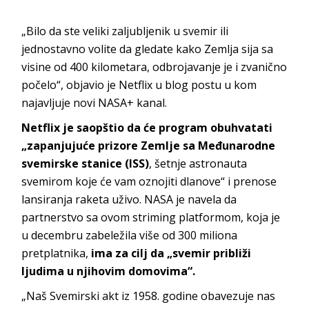
„Bilo da ste veliki zaljubljenik u svemir ili
jednostavno volite da gledate kako Zemlja sija sa
visine od 400 kilometara, odbrojavanje je i zvanično
počelo“, objavio je Netflix u blog postu u kom
najavljuje novi NASA+ kanal.
Netflix je saopštio da će program obuhvatati
„zapanjujuće prizore Zemlje sa Međunarodne
svemirske stanice (ISS)
, šetnje astronauta
svemirom koje će vam oznojiti dlanove“ i prenose
lansiranja raketa uživo. NASA je navela da
partnerstvo sa ovom striming platformom, koja je
u decembru zabeležila više od 300 miliona
pretplatnika,
ima za cilj da „svemir približi
ljudima u njihovim domovima“.
„Naš Svemirski akt iz 1958. godine obavezuje nas