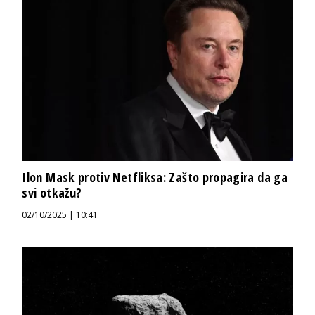
Ilon Mask protiv Netfliksa: Zašto propagira da ga
svi otkažu?
02/10/2025 | 10:41