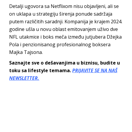
Detalji ugovora sa Netflixom nisu objavljeni, ali se
on uklapa u strategiju širenja ponude sadržaja
putem različitih saradnji. Kompanija je krajem 2024.
godine ušla u novu oblast emitovanjem uživo dve
NFL utakmice i boks meča između jutjubera Džejka
Pola i penzionisanog profesionalnog boksera
Majka Tajsona.
Saznajte sve o dešavanjima u biznisu, budite u
toku sa lifestyle temama.
PRIJAVITE SE NA NAŠ
NEWSLETTER.