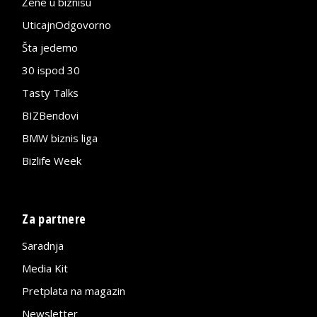
Žene u biznisu
UticajnOdgovorno
Šta jedemo
30 ispod 30
Tasty Talks
BIZBendovi
BMW biznis liga
Bizlife Week
Za partnere
Saradnja
Media Kit
Pretplata na magazin
Newsletter