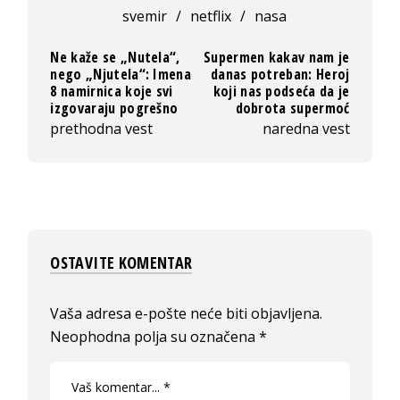
svemir
/
netflix
/
nasa
Ne kaže se „Nutela“,
Supermen kakav nam je
nego „Njutela“: Imena
danas potreban: Heroj
8 namirnica koje svi
koji nas podseća da je
izgovaraju pogrešno
dobrota supermoć
prethodna vest
naredna vest
OSTAVITE KOMENTAR
Vaša adresa e-pošte neće biti objavljena.
Neophodna polja su označena
*