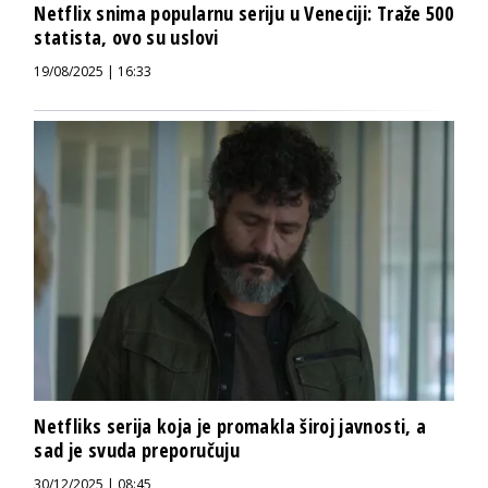
Netflix snima popularnu seriju u Veneciji: Traže 500
statista, ovo su uslovi
19/08/2025 | 16:33
Netfliks serija koja je promakla široj javnosti, a
sad je svuda preporučuju
30/12/2025 | 08:45