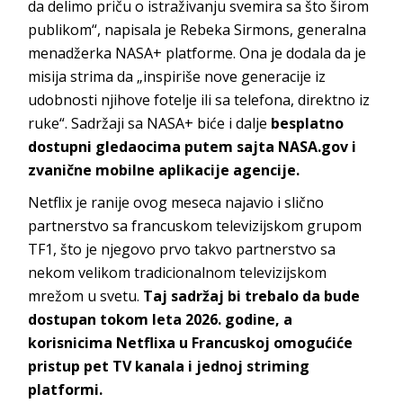
da delimo priču o istraživanju svemira sa što širom
publikom“, napisala je Rebeka Sirmons, generalna
menadžerka NASA+ platforme. Ona je dodala da je
misija strima da „inspiriše nove generacije iz
udobnosti njihove fotelje ili sa telefona, direktno iz
ruke“. Sadržaji sa NASA+ biće i dalje
besplatno
dostupni gledaocima putem sajta NASA.gov i
zvanične mobilne aplikacije agencije.
Netflix je ranije ovog meseca najavio i slično
partnerstvo sa francuskom televizijskom grupom
TF1, što je njegovo prvo takvo partnerstvo sa
nekom velikom tradicionalnom televizijskom
mrežom u svetu.
Taj sadržaj bi trebalo da bude
dostupan tokom leta 2026. godine, a
korisnicima Netflixa u Francuskoj omogućiće
pristup pet TV kanala i jednoj striming
platformi.