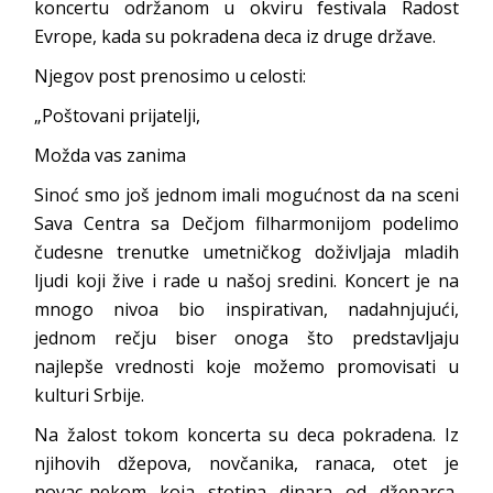
koncertu održanom u okviru festivala Radost
Evrope, kada su pokradena deca iz druge države.
Njegov post prenosimo u celosti:
„Poštovani prijatelji,
Možda vas zanima
Sinoć smo još jednom imali mogućnost da na sceni
Sava Centra sa Dečjom filharmonijom podelimo
čudesne trenutke umetničkog doživljaja mladih
ljudi koji žive i rade u našoj sredini. Koncert je na
mnogo nivoa bio inspirativan, nadahnjujući,
jednom rečju biser onoga što predstavljaju
najlepše vrednosti koje možemo promovisati u
kulturi Srbije.
Na žalost tokom koncerta su deca pokradena. Iz
njihovih džepova, novčanika, ranaca, otet je
novac..nekom koja stotina dinara od džeparca,