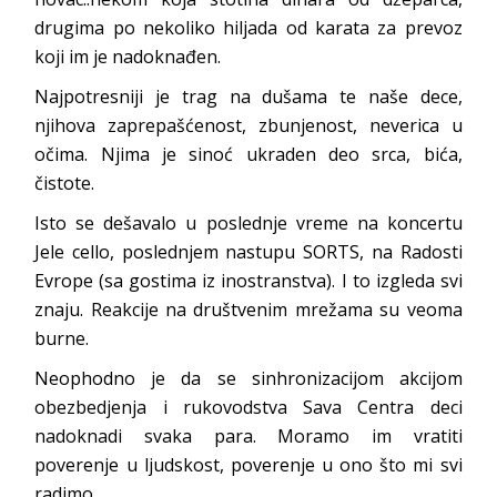
drugima po nekoliko hiljada od karata za prevoz
koji im je nadoknađen.
Najpotresniji je trag na dušama te naše dece,
njihova zaprepašćenost, zbunjenost, neverica u
očima. Njima je sinoć ukraden deo srca, bića,
čistote.
Isto se dešavalo u poslednje vreme na koncertu
Jele cello, poslednjem nastupu SORTS, na Radosti
Evrope (sa gostima iz inostranstva). I to izgleda svi
znaju. Reakcije na društvenim mrežama su veoma
burne.
Neophodno je da se sinhronizacijom akcijom
obezbedjenja i rukovodstva Sava Centra deci
nadoknadi svaka para. Moramo im vratiti
poverenje u ljudskost, poverenje u ono što mi svi
radimo.