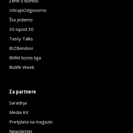
Žene u biznisu
UticajnOdgovorno
Šta jedemo
30 ispod 30
Tasty Talks
BIZBendovi
BMW biznis liga
Bizlife Week
Za partnere
Saradnja
Media Kit
Pretplata na magazin
Newsletter