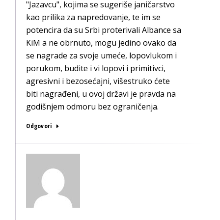
"Jazavcu", kojima se sugeriše janičarstvo
kao prilika za napredovanje, te im se
potencira da su Srbi proterivali Albance sa
KiM a ne obrnuto, mogu jedino ovako da
se nagrade za svoje umeće, lopovlukom i
porukom, budite i vi lopovi i primitivci,
agresivni i bezosećajni, višestruko ćete
biti nagrađeni, u ovoj državi je pravda na
godišnjem odmoru bez ograničenja.
Odgovori