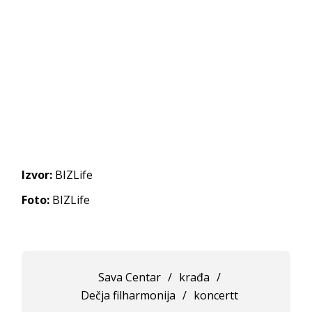
Izvor:
BIZLife
Foto:
BIZLife
Sava Centar
/
krađa
/
Dečja filharmonija
/
koncertt