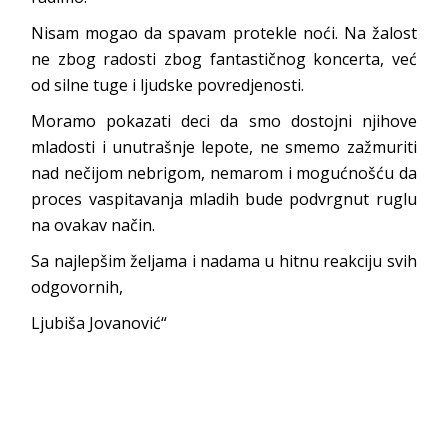
Nisam mogao da spavam protekle noći. Na žalost
ne zbog radosti zbog fantastičnog koncerta, već
od silne tuge i ljudske povredjenosti.
Moramo pokazati deci da smo dostojni njihove
mladosti i unutrašnje lepote, ne smemo zažmuriti
nad nečijom nebrigom, nemarom i mogućnošću da
proces vaspitavanja mladih bude podvrgnut ruglu
na ovakav način.
Sa najlepšim željama i nadama u hitnu reakciju svih
odgovornih,
Ljubiša Jovanović“