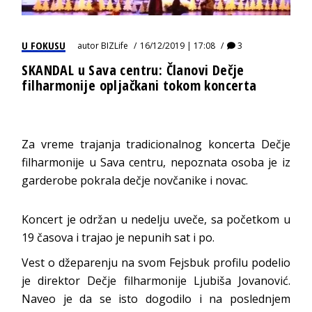
U FOKUSU
autor
BIZLife
16/12/2019 | 17:08
3
SKANDAL u Sava centru: Članovi Dečje
filharmonije opljačkani tokom koncerta
Za vreme trajanja tradicionalnog koncerta Dečje
filharmonije u Sava centru, nepoznata osoba je iz
garderobe pokrala dečje novčanike i novac.
Koncert je održan u nedelju uveče, sa početkom u
19 časova i trajao je nepunih sat i po.
Vest o džeparenju na svom Fejsbuk profilu podelio
je direktor Dečje filharmonije Ljubiša Jovanović.
Naveo je da se isto dogodilo i na poslednjem