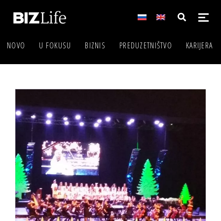
NOVO
U FOKUSU
BIZNIS
PREDUZETNIŠTVO
KARIJERA