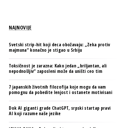
NAJNOVIJE
Svetski strip-hit koji deca obožavaju: „Zeka protiv
majmuna“ konačno je stigao u Srbiju
Toksičnost je zarazna: Kako jedan „briljantan, ali
nepodnošljiv“ zaposleni može da uništi ceo tim
7 japanskih životnih filozofija koje mogu da vam
pomognu da pobedite lenjost i ostanete motivisani
Dok AI giganti grade ChatGPT, srpski startap pravi
AI koji razume naše jezike