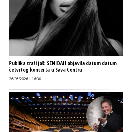
Publika traži još: SENIDAH objavila datum datum
četvrtog koncerta u Sava Centru
26/05/2026 | 16:30