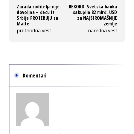
Zarada roditelja nije
REKORD: Svetska banka
dovoljna – decu iz
sakupila 82 mlrd. USD
Srbije PROTERUJU sa
za NAJSIROMAŠNIJE
Malte
zemlje
prethodna vest
naredna vest
Komentari