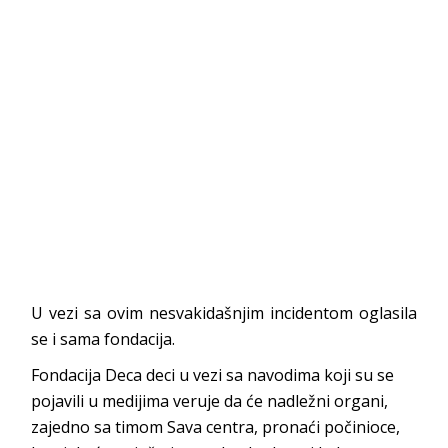
U vezi sa ovim nesvakidašnjim incidentom oglasila
se i sama fondacija.
Fondacija Deca deci u vezi sa navodima koji su se
pojavili u medijima veruje da će nadležni organi,
zajedno sa timom Sava centra, pronaći počinioce,