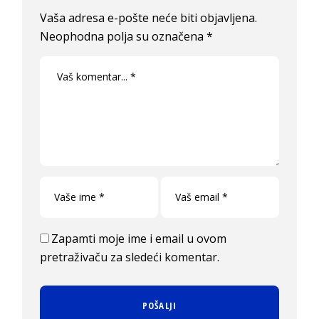
Vaša adresa e-pošte neće biti objavljena.
Neophodna polja su označena
*
Zapamti moje ime i email u ovom
pretraživaču za sledeći komentar.