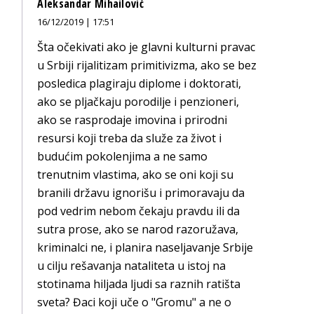
Aleksandar Mihailović
16/12/2019 | 17:51
Šta očekivati ako je glavni kulturni pravac
u Srbiji rijalitizam primitivizma, ako se bez
posledica plagiraju diplome i doktorati,
ako se pljačkaju porodilje i penzioneri,
ako se rasprodaje imovina i prirodni
resursi koji treba da služe za život i
budućim pokolenjima a ne samo
trenutnim vlastima, ako se oni koji su
branili državu ignorišu i primoravaju da
pod vedrim nebom čekaju pravdu ili da
sutra prose, ako se narod razoružava,
kriminalci ne, i planira naseljavanje Srbije
u cilju rešavanja nataliteta u istoj na
stotinama hiljada ljudi sa raznih ratišta
sveta? Đaci koji uče o "Gromu" a ne o