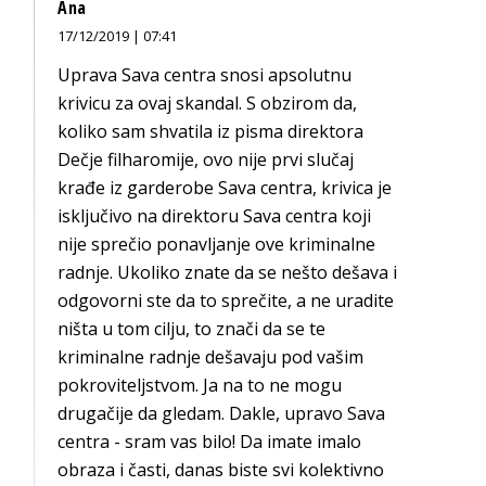
Ana
17/12/2019 | 07:41
Uprava Sava centra snosi apsolutnu
krivicu za ovaj skandal. S obzirom da,
koliko sam shvatila iz pisma direktora
Dečje filharomije, ovo nije prvi slučaj
krađe iz garderobe Sava centra, krivica je
isključivo na direktoru Sava centra koji
nije sprečio ponavljanje ove kriminalne
radnje. Ukoliko znate da se nešto dešava i
odgovorni ste da to sprečite, a ne uradite
ništa u tom cilju, to znači da se te
kriminalne radnje dešavaju pod vašim
pokroviteljstvom. Ja na to ne mogu
drugačije da gledam. Dakle, upravo Sava
centra - sram vas bilo! Da imate imalo
obraza i časti, danas biste svi kolektivno