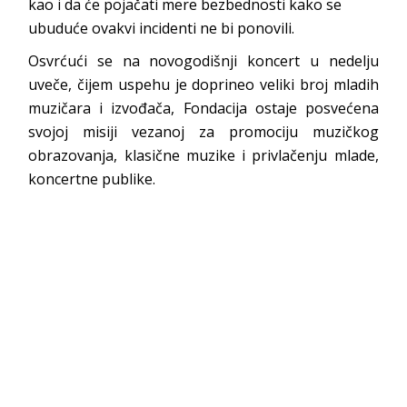
kao i da će pojačati mere bezbednosti kako se
ubuduće ovakvi incidenti ne bi ponovili.
Osvrćući se na novogodišnji koncert u nedelju
uveče, čijem uspehu je doprineo veliki broj mladih
muzičara i izvođača, Fondacija ostaje posvećena
svojoj misiji vezanoj za promociju muzičkog
obrazovanja, klasične muzike i privlačenju mlade,
koncertne publike.