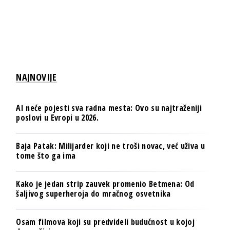
NAJNOVIJE
AI neće pojesti sva radna mesta: Ovo su najtraženiji
poslovi u Evropi u 2026.
Baja Patak: Milijarder koji ne troši novac, već uživa u
tome što ga ima
Kako je jedan strip zauvek promenio Betmena: Od
šaljivog superheroja do mračnog osvetnika
Osam filmova koji su predvideli budućnost u kojoj