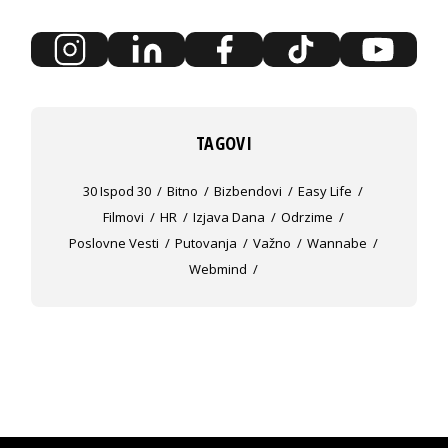
TAGOVI
30 Ispod 30
Bitno
Bizbendovi
Easy Life
Filmovi
HR
Izjava Dana
Odrzime
Poslovne Vesti
Putovanja
Važno
Wannabe
Webmind