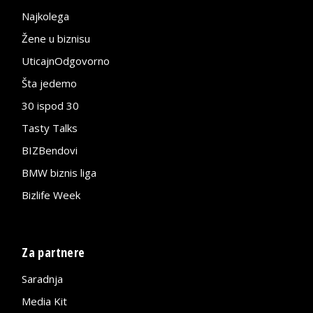
Najkolega
Žene u biznisu
UticajnOdgovorno
Šta jedemo
30 ispod 30
Tasty Talks
BIZBendovi
BMW biznis liga
Bizlife Week
Za partnere
Saradnja
Media Kit