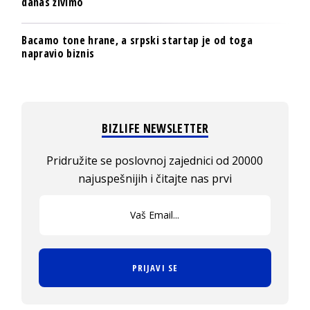
danas živimo
Bacamo tone hrane, a srpski startap je od toga
napravio biznis
BIZLIFE NEWSLETTER
Pridružite se poslovnoj zajednici od 20000
najuspešnijih i čitajte nas prvi
PRIJAVI SE