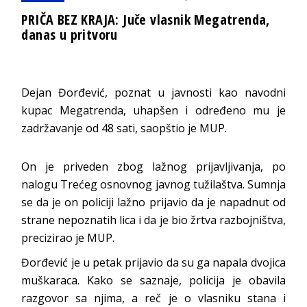
PRIČA BEZ KRAJA: Juče vlasnik Megatrenda,
danas u pritvoru
Dejan Đorđević, poznat u javnosti kao navodni
kupac Megatrenda, uhapšen i određeno mu je
zadržavanje od 48 sati, saopštio je MUP.
On je priveden zbog lažnog prijavljivanja, po
nalogu Trećeg osnovnog javnog tužilaštva. Sumnja
se da je on policiji lažno prijavio da je napadnut od
strane nepoznatih lica i da je bio žrtva razbojništva,
precizirao je MUP.
Đorđević je u petak prijavio da su ga napala dvojica
muškaraca. Kako se saznaje, policija je obavila
razgovor sa njima, a reč je o vlasniku stana i