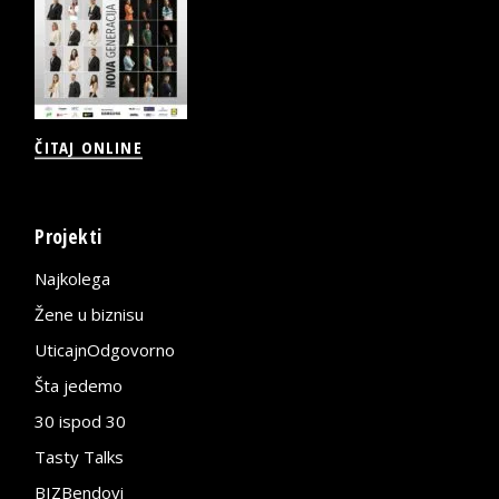
ČITAJ ONLINE
Projekti
Najkolega
Žene u biznisu
UticajnOdgovorno
Šta jedemo
30 ispod 30
Tasty Talks
BIZBendovi