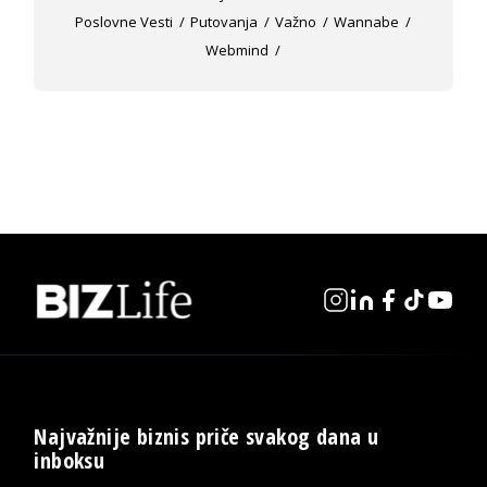
Poslovne Vesti
Putovanja
Važno
Wannabe
Webmind
Najvažnije biznis priče svakog dana u
inboksu