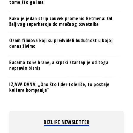
tome što ga ima
Kako je jedan strip zauvek promenio Betmena: Od
šaljivog superheroja do mračnog osvetnika
Osam filmova koji su predvideli budućnost u kojoj
danas živimo
Bacamo tone hrane, a srpski startap je od toga
napravio biznis
IZJAVA DANA: „Ono što lider toleriše, to postaje
kultura kompanije“
BIZLIFE NEWSLETTER