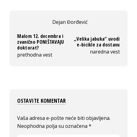
Dejan Đorđević
Malom 12. decembra i
„Velika jabuka“ uvodi
zvanično PONIŠTAVAJU
e-bicikle za dostavu
doktorat?
naredna vest
prethodna vest
OSTAVITE KOMENTAR
Vaša adresa e-pošte neće biti objavljena.
Neophodna polja su označena
*