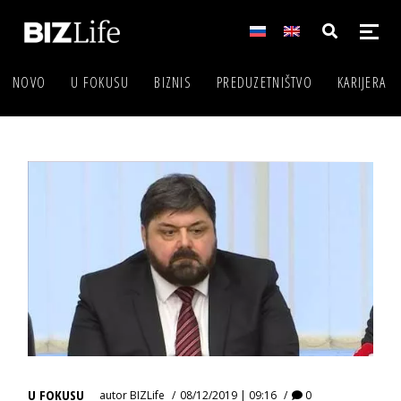
NOVO
U FOKUSU
BIZNIS
PREDUZETNIŠTVO
KARIJERA
U FOKUSU
autor
BIZLife
08/12/2019 | 09:16
0