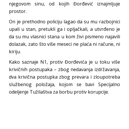
njegovom sinu, od kojih Đorđević iznajmljuje
prostor.
On je prethodno policiju lagao da su mu razbojnici
upali u stan, pretukli ga i opljačkali, a utvrđeno je
da su mu vlasnici stana u kom živi pismeno najavili
dolazak, zato što više meseci ne plaća ni račune, ni
kiriju.
Kako saznaje N1, protiv Đorđevića je u toku više
krivičnih postupaka – zbog nedavanja izdržavanja,
dva krivična postupka zbog prevara i zloupotreba
službenog položaja, kojom se bavi Specijalno
odeljenje Tužilaštva za borbu protiv korupcije.