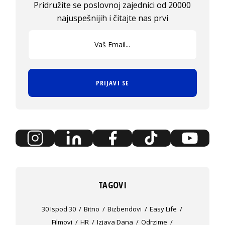
Pridružite se poslovnoj zajednici od 20000
najuspešnijih i čitajte nas prvi
PRIJAVI SE
TAGOVI
30 Ispod 30
Bitno
Bizbendovi
Easy Life
Filmovi
HR
Izjava Dana
Odrzime