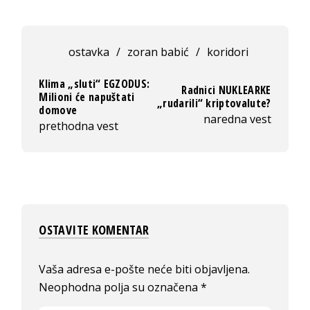
ostavka
/
zoran babić
/
koridori
Klima „sluti“ EGZODUS:
Radnici NUKLEARKE
Milioni će napuštati
„rudarili“ kriptovalute?
domove
naredna vest
prethodna vest
OSTAVITE KOMENTAR
Vaša adresa e-pošte neće biti objavljena.
Neophodna polja su označena
*