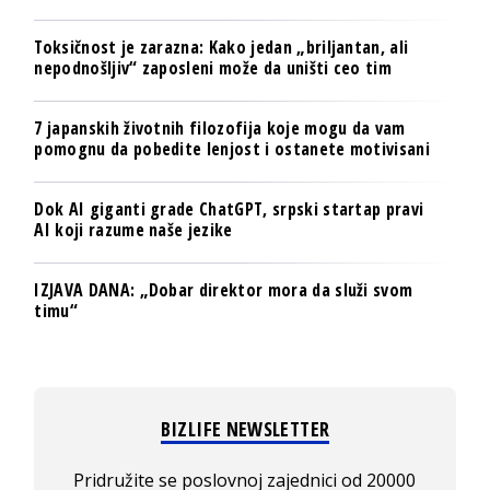
Toksičnost je zarazna: Kako jedan „briljantan, ali
nepodnošljiv“ zaposleni može da uništi ceo tim
7 japanskih životnih filozofija koje mogu da vam
pomognu da pobedite lenjost i ostanete motivisani
Dok AI giganti grade ChatGPT, srpski startap pravi
AI koji razume naše jezike
IZJAVA DANA: „Dobar direktor mora da služi svom
timu“
BIZLIFE NEWSLETTER
Pridružite se poslovnoj zajednici od 20000