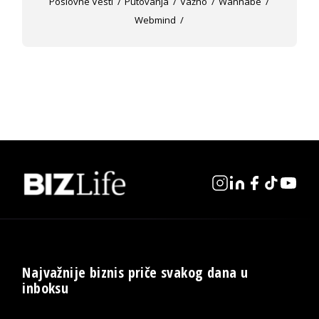
Poslovne Vesti
Putovanja
Važno
Wannabe
Webmind
Najvažnije biznis priče svakog dana u
inboksu