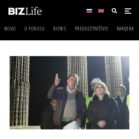
NOVO
U FOKUSU
BIZNIS
PREDUZETNIŠTVO
KARIJERA