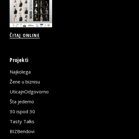
ČITAJ ONLINE
Projekti
Najkolega
Žene u biznisu
UticajnOdgovorno
Šta jedemo
30 ispod 30
Tasty Talks
BIZBendovi