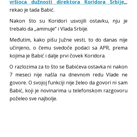
vršioca dužnosti direktora Koridora Srbije
„,
rekao je tada Babić.
Nakon što su Koridori usvojili ostavku, nju je
trebalo da „aminuje“ i Vlada Srbije.
Međutim, kako pišu Južne vesti, to do danas nije
učinjeno, o čemu svedoče podaci sa APR, prema
kojima je Babić i dalje prvi čovek Koridora.
O razlozima za to što se Babićeva ostavka ni nakon
7 meseci nije našla na dnevnom redu Vlade ne
govore. O svojoj funkciji nije želeo da govori ni sam
Babić, koji je novinarima u telefonskom razgovoru
poželeo sve najbolje.