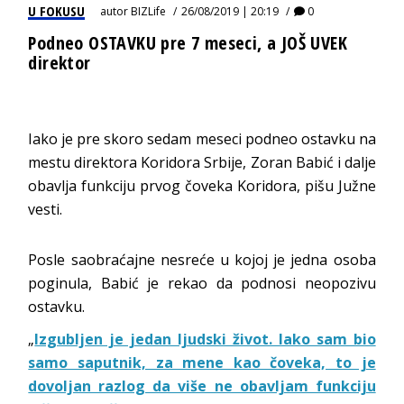
U FOKUSU
autor
BIZLife
26/08/2019 | 20:19
0
Podneo OSTAVKU pre 7 meseci, a JOŠ UVEK
direktor
Iako je pre skoro sedam meseci podneo ostavku na
mestu direktora Koridora Srbije, Zoran Babić i dalje
obavlja funkciju prvog čoveka Koridora, pišu Južne
vesti.
Posle saobraćajne nesreće u kojoj je jedna osoba
poginula, Babić je rekao da podnosi neopozivu
ostavku.
„
Izgubljen je jedan ljudski život. Iako sam bio
samo saputnik, za mene kao čoveka, to je
dovoljan razlog da više ne obavljam funkciju