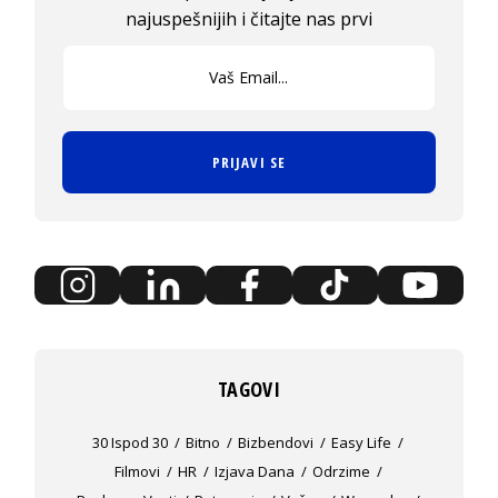
najuspešnijih i čitajte nas prvi
PRIJAVI SE
TAGOVI
30 Ispod 30
Bitno
Bizbendovi
Easy Life
Filmovi
HR
Izjava Dana
Odrzime