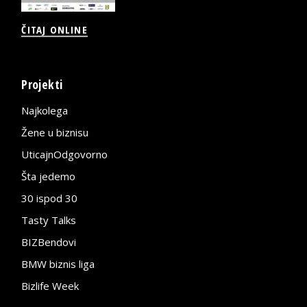
ČITAJ ONLINE
Projekti
Najkolega
Žene u biznisu
UticajnOdgovorno
Šta jedemo
30 ispod 30
Tasty Talks
BIZBendovi
BMW biznis liga
Bizlife Week