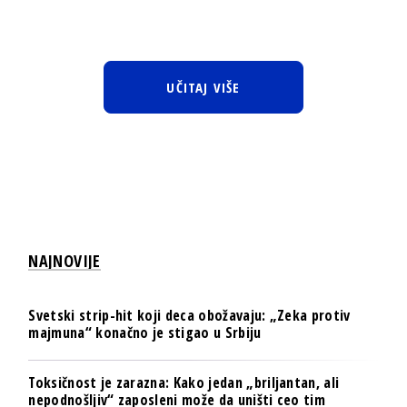
UČITAJ VIŠE
NAJNOVIJE
Svetski strip-hit koji deca obožavaju: „Zeka protiv
majmuna“ konačno je stigao u Srbiju
Toksičnost je zarazna: Kako jedan „briljantan, ali
nepodnošljiv“ zaposleni može da uništi ceo tim