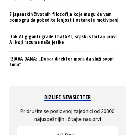
7 japanskih životnih filozofija koje mogu da vam
pomognu da pobedite lenjost i ostanete motivisani
Dok AI giganti grade ChatGPT, srpski startap pravi
AI koji razume naše jezike
IZJAVA DANA: „Dobar direktor mora da služi svom
timu“
BIZLIFE NEWSLETTER
Pridružite se poslovnoj zajednici od 20000
najuspešnijih i čitajte nas prvi