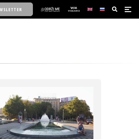
WSLETTER
E/SCHOOL
E/SCHOOL
A
A