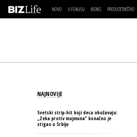
NOVO
U FOKUSU
BIZNIS
PREDUZETNIŠTVO
IZJAVA DANA
BIZNIS SCENA
VIDEO
REAL ESTATE
IZJAVA DANA
BIZNIS SCENA
BREND I KOMUNIKACI
VIDEO
REAL ESTATE
ESG & ENERGY
BREND I KOMUNIKACI
BANKE
ESG & ENERGY
OSIGURANJE
BANKE
TECH I AI
OSIGURANJE
BIZNIS & SPORT
NAJNOVIJE
TECH I AI
PULS REGIONA
BIZNIS & SPORT
NOVO NA RAFU
Svetski strip-hit koji deca obožavaju:
PULS REGIONA
„Zeka protiv majmuna“ konačno je
stigao u Srbiju
NOVO NA RAFU