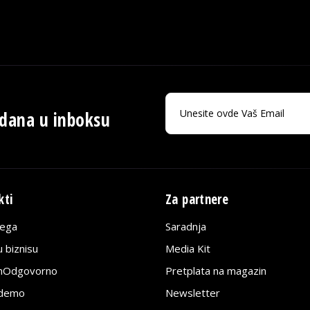
 dana u inboksu
kti
Za partnere
lega
Saradnja
 biznisu
Media Kit
jnOdgovorno
Pretplata na magazin
edemo
Newsletter