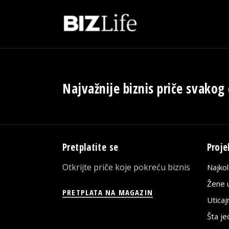
Najvažnije biznis priče svakog
Pretplatite se
Proje
Otkrijte priče koje pokreću biznis
Najko
Žene u
PRETPLATA NA MAGAZIN
Utica
Šta j