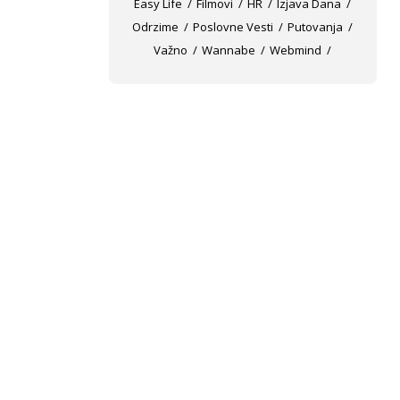
Easy Life
Filmovi
HR
Izjava Dana
Odrzime
Poslovne Vesti
Putovanja
Važno
Wannabe
Webmind