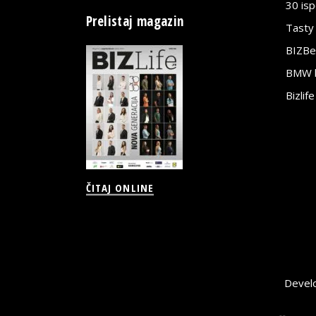
30 is
Prelistaj magazin
Tasty
BIZBe
BMW bi
Bizlif
ČITAJ ONLINE
Devel