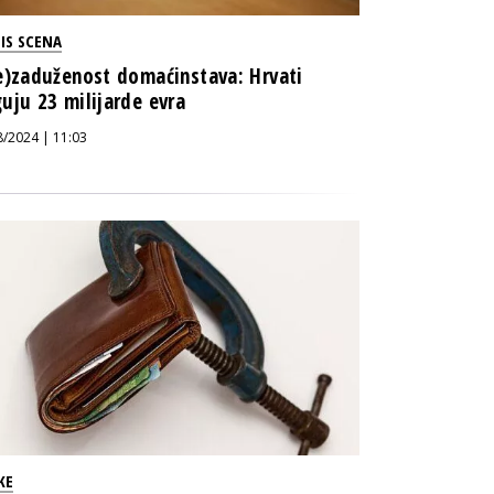
IS SCENA
e)zaduženost domaćinstava: Hrvati
uju 23 milijarde evra
8/2024 | 11:03
KE