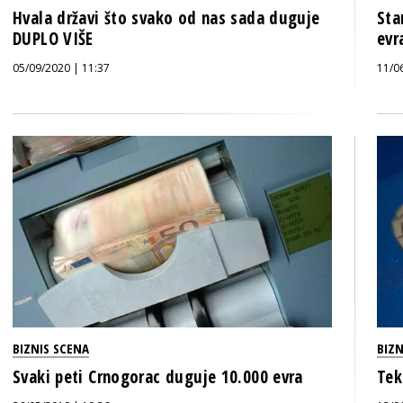
Hvala državi što svako od nas sada duguje
Sta
DUPLO VIŠE
evr
05/09/2020 | 11:37
11/0
BIZNIS SCENA
BIZN
Svaki peti Crnogorac duguje 10.000 evra
Tek