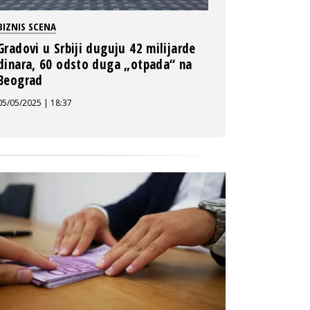
BIZNIS SCENA
Gradovi u Srbiji duguju 42 milijarde
dinara, 60 odsto duga „otpada“ na
Beograd
05/05/2025 | 18:37