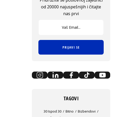
Pridružite se poslovnoj zajednici
od 20000 najuspešnijih i čitajte
nas prvi
PRIJAVI SE
TAGOVI
30 Ispod 30
Bitno
Bizbendovi