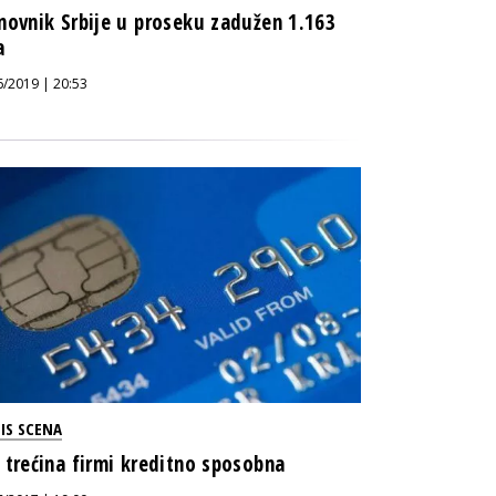
novnik Srbije u proseku zadužen 1.163
a
6/2019 | 20:53
IS SCENA
 trećina firmi kreditno sposobna