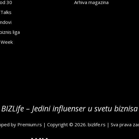
pod 30
Arhiva magazina
 Talks
ndovi
znis liga
e Week
BIZLife – Jedini influenser u svetu biznisa
oped by
Premium.rs
| Copyright © 2026.
bizlife.rs
| Sva prava za