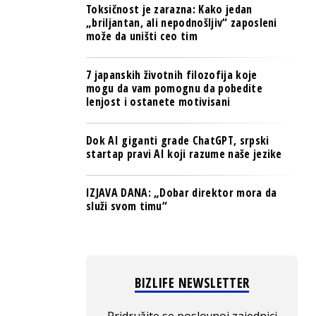
Toksičnost je zarazna: Kako jedan
„briljantan, ali nepodnošljiv“ zaposleni
može da uništi ceo tim
7 japanskih životnih filozofija koje
mogu da vam pomognu da pobedite
lenjost i ostanete motivisani
Dok AI giganti grade ChatGPT, srpski
startap pravi AI koji razume naše jezike
IZJAVA DANA: „Dobar direktor mora da
služi svom timu“
BIZLIFE NEWSLETTER