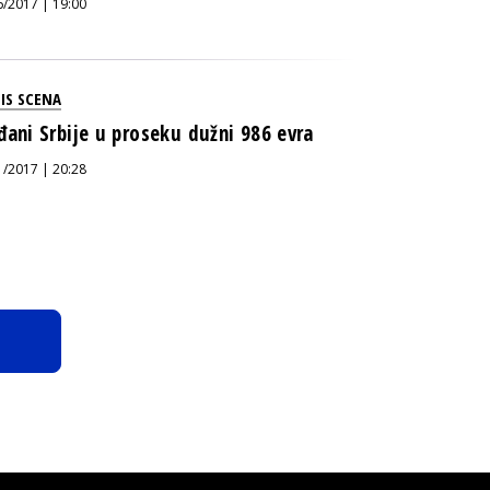
6/2017 | 19:00
IS SCENA
đani Srbije u proseku dužni 986 evra
1/2017 | 20:28