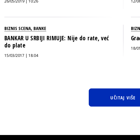
26/05/2019 | 10:26
12/0
BIZNIS SCENA
,
BANKE
BIZN
BANKAR U SRBIJI RIMUJE: Nije do rate, već
Gra
do plate
18/0
15/03/2017 | 18:04
UČITAJ VIŠE